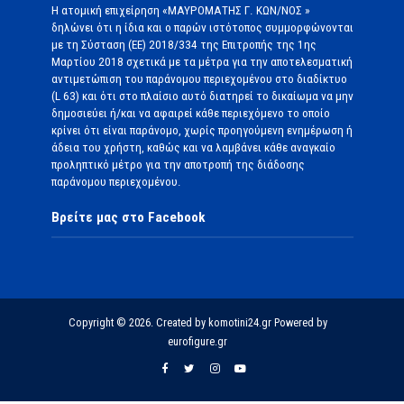
Η ατομική επιχείρηση «ΜΑΥΡΟΜΑΤΗΣ Γ. ΚΩΝ/ΝΟΣ »
δηλώνει ότι η ίδια και ο παρών ιστότοπος συμμορφώνονται
με τη Σύσταση (ΕΕ) 2018/334 της Επιτροπής της 1ης
Μαρτίου 2018 σχετικά με τα μέτρα για την αποτελεσματική
αντιμετώπιση του παράνομου περιεχομένου στο διαδίκτυο
(L 63) και ότι στο πλαίσιο αυτό διατηρεί το δικαίωμα να μην
δημοσιεύει ή/και να αφαιρεί κάθε περιεχόμενο το οποίο
κρίνει ότι είναι παράνομο, χωρίς προηγούμενη ενημέρωση ή
άδεια του χρήστη, καθώς και να λαμβάνει κάθε αναγκαίο
προληπτικό μέτρο για την αποτροπή της διάδοσης
παράνομου περιεχομένου.
Βρείτε μας στο Facebook
Copyright © 2026. Created by komotini24.gr Powered by
eurofigure.gr