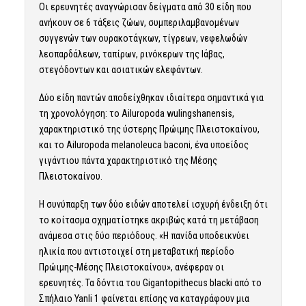
Οι ερευνητές αναγνώρισαν δείγματα από 30 είδη που
ανήκουν σε 6 τάξεις ζώων, συμπεριλαμβανομένων
συγγενών των ουρακοτάγκων, τίγρεων, νεφελωδών
λεοπαρδάλεων, ταπίρων, ρινόκερων της Ιάβας,
στεγόδοντων και ασιατικών ελεφάντων.
Δύο είδη παντών αποδείχθηκαν ιδιαίτερα σημαντικά για
τη χρονολόγηση: το Ailuropoda wulingshanensis,
χαρακτηριστικό της ύστερης Πρώιμης Πλειστοκαίνου,
και το Ailuropoda melanoleuca baconi, ένα υποείδος
γιγάντιου πάντα χαρακτηριστικό της Μέσης
Πλειστοκαίνου.
Η συνύπαρξη των δύο ειδών αποτελεί ισχυρή ένδειξη ότι
το κοίτασμα σχηματίστηκε ακριβώς κατά τη μετάβαση
ανάμεσα στις δύο περιόδους. «Η πανίδα υποδεικνύει
ηλικία που αντιστοιχεί στη μεταβατική περίοδο
Πρώιμης-Μέσης Πλειστοκαίνου», ανέφεραν οι
ερευνητές. Τα δόντια του Gigantopithecus blacki από το
Σπήλαιο Yanli 1 φαίνεται επίσης να καταγράφουν μια