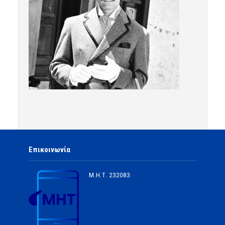
Επικοινωνία
Μ.Η.Τ.
232083