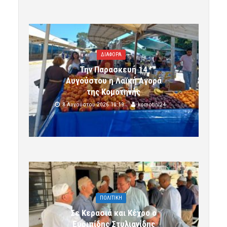
ΔΙΑΦΟΡΑ
Την Παρασκευή 14
Αυγούστου η Λαϊκή Αγορά
της Κομοτηνής
8 Αυγούστου 2026 10:19
komotini24
ΠΟΛΙΤΙΚΗ
Σε Κερασιά και Κέχρο ο
Ευριπίδης Στυλιανίδης