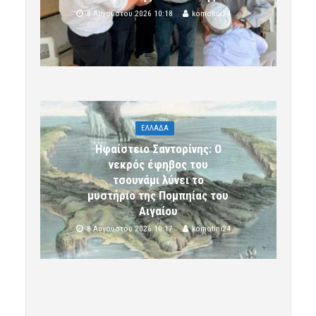
8 Αυγούστου 2026 10:18
komotini24
ΕΛΛΑΔΑ
Ηφαίστειο Σαντορίνης: Ο
νεκρός έφηβος του
τσουνάμι λύνει το
μυστήριο της Πομπηίας του
Αιγαίου
8 Αυγούστου 2026 10:17
komotini24