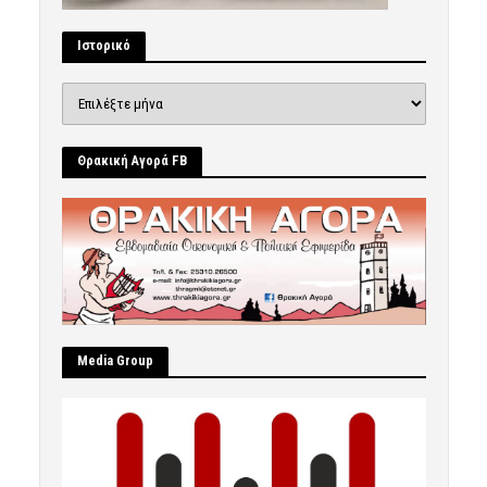
Ιστορικό
Ιστορικό
Θρακική Αγορά FB
Μedia Group