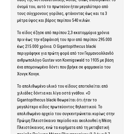
όνομά του, αυτό το πρωτεύον ήταν μεγαλύτερο από
τους σύγχρονους γορίλες, φτάνοντας έως και τα 3
μέτρα ύψος και βάρος περίπου 540 κιλών.
Το είδος έζησε από περίπου 2,3 εκατομμύρια χρόνια
πριν έως την εξαφάνισή του πριν από περίπου 295.000
έως 215.000 χρόνια. O Gigantopithecus blacki
περιγράφηκε για πρώτη φορά από τον Γερμανοολλανδό
ανθρωπολόγο Gustav von Koenigswald το 1935 με βάση
ένα απομονωμένο δόντι που βρήκε σε φαρμακείο του
Χονγκ Κονγκ.
Το απολιθωμένο υλικό του είδους αποτελείται από
χιλιάδες δόντια και λίγα οστά γνάθου. «O
Gigantopithecus blacki θεωρείται ότι ήταν το
μεγαλύτερο είδος πρωτεύοντος θηλαστικού. Το
απολιθωμένο αρχείο του συγκεντρώνεται κυρίως στην
Πρώιμη Πλειστόκαινο περίοδο και ακολουθεί η Μέση
Πλειστόκαινος, ενώ τα ευρήματα από τη μεταβατική