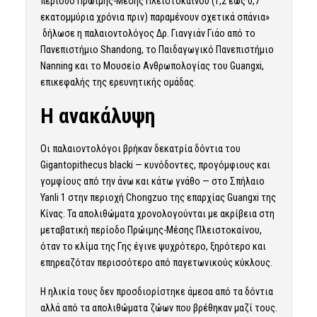
περίοδο Πρώιμης-Μέσης Πλειστοκαίνου (1,2 έως 0,7
εκατομμύρια χρόνια πριν) παραμένουν σχετικά σπάνια»
δήλωσε η παλαιοντολόγος Δρ. Γιανγιάν Γιάο από το
Πανεπιστήμιο Shandong, το Παιδαγωγικό Πανεπιστήμιο
Nanning και το Μουσείο Ανθρωπολογίας του Guangxi,
επικεφαλής της ερευνητικής ομάδας.
Η ανακάλυψη
Οι παλαιοντολόγοι βρήκαν δεκατρία δόντια του
Gigantopithecus blacki — κυνόδοντες, προγόμφιους και
γομφίους από την άνω και κάτω γνάθο — στο Σπήλαιο
Yanli 1 στην περιοχή Chongzuo της επαρχίας Guangxi της
Κίνας. Τα απολιθώματα χρονολογούνται με ακρίβεια στη
μεταβατική περίοδο Πρώιμης-Μέσης Πλειστοκαίνου,
όταν το κλίμα της Γης έγινε ψυχρότερο, ξηρότερο και
επηρεαζόταν περισσότερο από παγετωνικούς κύκλους.
Η ηλικία τους δεν προσδιορίστηκε άμεσα από τα δόντια
αλλά από τα απολιθώματα ζώων που βρέθηκαν μαζί τους.