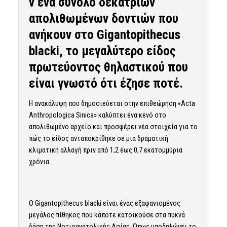
ν ένα σύνολο δεκατριών
απολιθωμένων δοντιών που
ανήκουν στο Gigantopithecus
blacki, το μεγαλύτερο είδος
πρωτεύοντος θηλαστικού που
είναι γνωστό ότι έζησε ποτέ.
Η ανακάλυψη που
δημοσιεύεται
στην επιθεώρηση «Acta
Anthropologica Sinica» καλύπτει ένα κενό στο
απολιθωμένο αρχείο και προσφέρει νέα στοιχεία για το
πώς το είδος ανταποκρίθηκε σε μια δραματική
κλιματική αλλαγή πριν από 1,2 έως 0,7 εκατομμύρια
χρόνια.
Ο Gigantopithecus blacki είναι ένας εξαφανισμένος
μεγάλος πίθηκος που κάποτε κατοικούσε στα πυκνά
δάση της Νοτιοανατολικής Ασίας. Όπως υποδηλώνει το