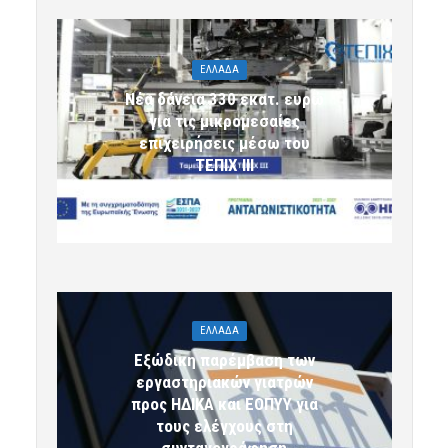
ΕΛΛΑΔΑ
Νέα δάνεια 330 εκατ. ευρώ
για τις μικρομεσαίες
επιχειρήσεις μέσω του
ΤΕΠΙΧ ΙΙΙ
6 Αυγούστου 2026 09:32
komotini24
ΕΛΛΑΔΑ
Εξώδικη παρέμβαση των
εργαστηριακών γιατρών
προς ΗΔΙΚΑ και ΕΟΠΥΥ για
τους ελέγχους στη
συνταγογράφηση