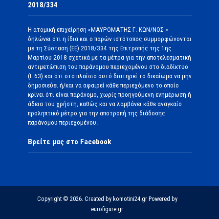
2018/334
Η ατομική επιχείρηση «ΜΑΥΡΟΜΑΤΗΣ Γ. ΚΩΝ/ΝΟΣ »
δηλώνει ότι η ίδια και ο παρών ιστότοπος συμμορφώνονται
με τη Σύσταση (ΕΕ) 2018/334 της Επιτροπής της 1ης
Μαρτίου 2018 σχετικά με τα μέτρα για την αποτελεσματική
αντιμετώπιση του παράνομου περιεχομένου στο διαδίκτυο
(L 63) και ότι στο πλαίσιο αυτό διατηρεί το δικαίωμα να μην
δημοσιεύει ή/και να αφαιρεί κάθε περιεχόμενο το οποίο
κρίνει ότι είναι παράνομο, χωρίς προηγούμενη ενημέρωση ή
άδεια του χρήστη, καθώς και να λαμβάνει κάθε αναγκαίο
προληπτικό μέτρο για την αποτροπή της διάδοσης
παράνομου περιεχομένου.
Βρείτε μας στο Facebook
Copyright © 2026. Created by komotini24.gr Powered by
eurofigure.gr