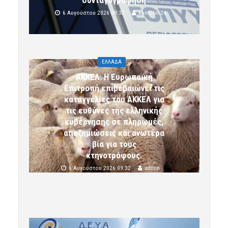
6 Αυγούστου 2026 09:32
komotini24
ΕΛΛΑΔΑ
ΑΚΚΕΛ: Η Ευρωπαϊκή
Επιτροπή επιβεβαιώνει τις
καταγγελίες του ΑΚΚΕΛ για
τις ευθύνες της ελληνικής
κυβέρνησης σε πληρωμές,
αποζημιώσεις και ανωτέρα
βία για τους
κτηνοτρόφους.
6 Αυγούστου 2026 09:32
admin