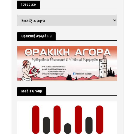
Ιστορικό
Ιστορικό
Θρακική Αγορά FB
Μedia Group