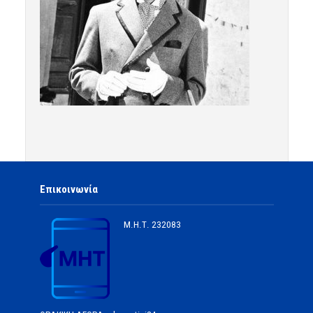
Επικοινωνία
Μ.Η.Τ.
232083