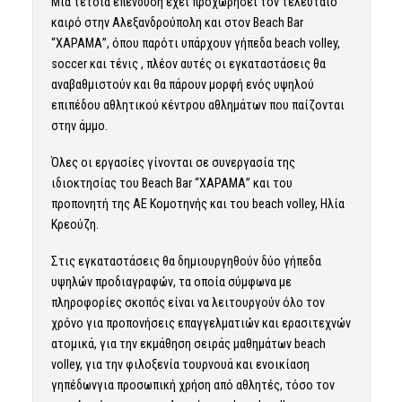
Μια τέτοια επένδυση έχει προχωρήσει τον τελευταίο
καιρό στην Αλεξανδρούπολη και στον Beach Bar
“ΧΑΡΑΜΑ”, όπου παρότι υπάρχουν γήπεδα beach volley,
soccer και τένις , πλέον αυτές οι εγκαταστάσεις θα
αναβαθμιστούν και θα πάρουν μορφή ενός υψηλού
επιπέδου αθλητικού κέντρου αθλημάτων που παίζονται
στην άμμο.
Όλες οι εργασίες γίνονται σε συνεργασία της
ιδιοκτησίας του Beach Bar “XΑΡΑΜΑ” και του
προπονητή της ΑΕ Κομοτηνής και του beach volley, Ηλία
Κρεούζη.
Στις εγκαταστάσεις θα δημιουργηθούν δύο γήπεδα
υψηλών προδιαγραφών, τα οποία σύμφωνα με
πληροφορίες σκοπός είναι να λειτουργούν όλο τον
χρόνο για προπονήσεις επαγγελματιών και ερασιτεχνών
ατομικά, για την εκμάθηση σειράς μαθημάτων beach
volley, για την φιλοξενία τουρνουά και ενοικίαση
γηπέδωνγια προσωπική χρήση από αθλητές, τόσο τον