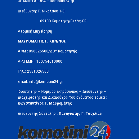
ΘΡΑΚΙΚΗ ΑΓΟΡΑ – komotini24.gr
Διεύθυνση: Γ. Νικολάου 1-3
69100 Κομοτηνή/Ελλάς-GR
Ατομική Επιχείρηση
ΜΑΥΡΟΜΑΤΗΣ Γ. ΚΩΝ/ΝΟΣ
ΑΦΜ : 056326500/ΔOΥ Κομοτηνής
ΑΡ.ΓΕΜΗ : 160754610000
Τηλ.: 2531026500
Email: info@komotini24.gr
Ιδιοκτήτης – Νόμιμος Εκπρόσωπος – Διευθυντής –
Διαχειριστής και Δικαιούχος του ονόματος τομέα :
Κωνσταντίνος Γ. Μαυρομάτης
Διευθυντής Σύνταξης :
Παναγιώτης Γ. Τσοχλιάς