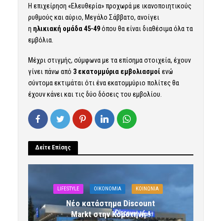
Η επιχείρηση «Ελευθερία» προχωρά με ικανοποιητικούς
ρυθμούς και αύριο, Μεγάλο Σάββατο, ανοίγει
η
ηλικιακή ομάδα 45-49
όπου θα είναι διαθέσιμα όλα τα
εμβόλια.
Μέχρι στιγμής, σύμφωνα με τα επίσημα στοιχεία, έχουν
γίνει πάνω από
3 εκατομμύρια εμβολιασμοί
ενώ
σύντομα εκτιμάται ότι ένα εκατομμύριο πολίτες θα
έχουν κάνει και τις δύο δόσεις του εμβολίου.
Δείτε Επίσης
LIFESTYLE
OIKONOMIA
ΚΟΙΝΩΝΙΑ
Νέο κατάστημα Discount
Markt στην Κομοτηνή !