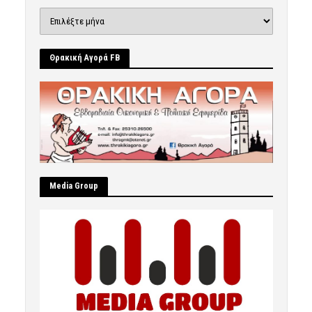
Ιστορικό
Θρακική Αγορά FB
Μedia Group