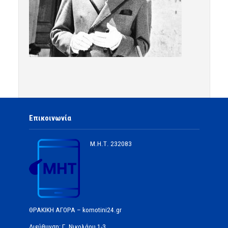
Επικοινωνία
Μ.Η.Τ.
232083
ΘΡΑΚΙΚΗ ΑΓΟΡΑ – komotini24.gr
Διεύθυνση: Γ. Νικολάου 1-3