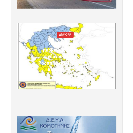
ΔΙΑΦΟΡΑ
Υψηλός κίνδυνος
πυρκαγιάς (κατηγορία
κινδύνου 3) στην Π.Ε.
Ροδόπης για Παρασκευή 7
Αυγούστου 2026»
7 Αυγούστου 2026 10:24
komotini24