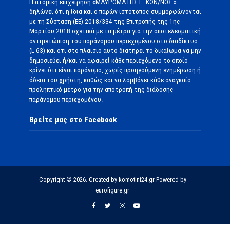
Η ατομική επιχείρηση «ΜΑΥΡΟΜΑΤΗΣ Γ. ΚΩΝ/ΝΟΣ »
δηλώνει ότι η ίδια και ο παρών ιστότοπος συμμορφώνονται
με τη Σύσταση (ΕΕ) 2018/334 της Επιτροπής της 1ης
Μαρτίου 2018 σχετικά με τα μέτρα για την αποτελεσματική
αντιμετώπιση του παράνομου περιεχομένου στο διαδίκτυο
(L 63) και ότι στο πλαίσιο αυτό διατηρεί το δικαίωμα να μην
δημοσιεύει ή/και να αφαιρεί κάθε περιεχόμενο το οποίο
κρίνει ότι είναι παράνομο, χωρίς προηγούμενη ενημέρωση ή
άδεια του χρήστη, καθώς και να λαμβάνει κάθε αναγκαίο
προληπτικό μέτρο για την αποτροπή της διάδοσης
παράνομου περιεχομένου.
Βρείτε μας στο Facebook
Copyright © 2026. Created by komotini24.gr Powered by
eurofigure.gr