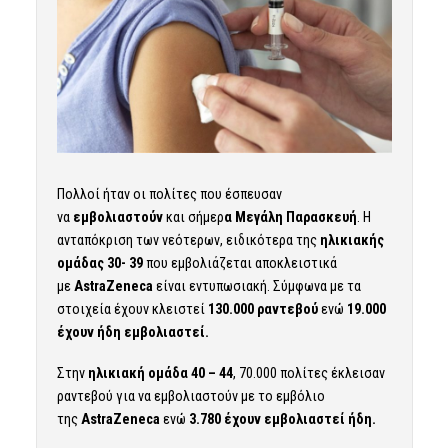
Πολλοί ήταν οι πολίτες που έσπευσαν
να
εμβολιαστούν
και σήμερ
α Μεγάλη Παρασκευή
. Η
ανταπόκριση των νεότερων, ειδικότερα της
ηλικιακής
ομάδας 30- 39
που εμβολιάζεται αποκλειστικά
με
AstraZeneca
είναι εντυπωσιακή. Σύμφωνα με τα
στοιχεία έχουν κλειστεί
130.000 ραντεβού
ενώ
19.000
έχουν ήδη εμβολιαστεί.
Στην
ηλικιακή ομάδα 40 – 44
, 70.000 πολίτες έκλεισαν
ραντεβού για να εμβολιαστούν με το εμβόλιο
της
AstraZeneca
ενώ
3.780 έχουν εμβολιαστεί ήδη.