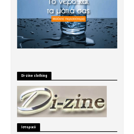
Di-zine clothing
Ιστορικό