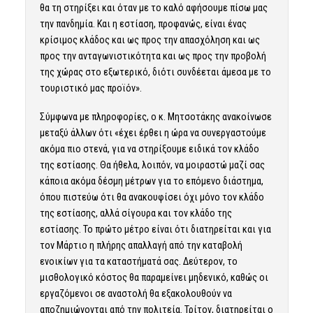
θα τη στηρίξει και όταν με το καλό αφήσουμε πίσω μας
την πανδημία. Και η εστίαση, προφανώς, είναι ένας
κρίσιμος κλάδος και ως προς την απασχόληση και ως
προς την ανταγωνιστικότητα και ως προς την προβολή
της χώρας στο εξωτερικό, διότι συνδέεται άμεσα με το
τουριστικό μας προϊόν».
Σύμφωνα με πληροφορίες, ο κ. Μητσοτάκης ανακοίνωσε
μεταξύ άλλων ότι «έχει έρθει η ώρα να συνεργαστούμε
ακόμα πιο στενά, για να στηρίξουμε ειδικά τον κλάδο
της εστίασης. Θα ήθελα, λοιπόν, να μοιραστώ μαζί σας
κάποια ακόμα δέσμη μέτρων για το επόμενο διάστημα,
όπου πιστεύω ότι θα ανακουφίσει όχι μόνο τον κλάδο
της εστίασης, αλλά σίγουρα και τον κλάδο της
εστίασης. Το πρώτο μέτρο είναι ότι διατηρείται και για
τον Μάρτιο η πλήρης απαλλαγή από την καταβολή
ενοικίων για τα καταστήματά σας. Δεύτερον, το
μισθολογικό κόστος θα παραμείνει μηδενικό, καθώς οι
εργαζόμενοι σε αναστολή θα εξακολουθούν να
αποζημιώνονται από την πολιτεία. Τρίτον, διατηρείται ο