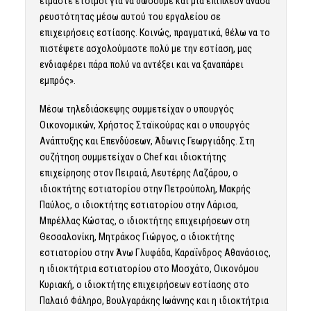
είμαστε έτοιμοι για να δώσουμε και μία επιπλέον ανάσα
ρευστότητας μέσω αυτού του εργαλείου σε
επιχειρήσεις εστίασης. Κοινώς, πραγματικά, θέλω να το
πιστέψετε ασχολούμαστε πολύ με την εστίαση, μας
ενδιαφέρει πάρα πολύ να αντέξει και να ξαναπάρει
εμπρός».
Μέσω τηλεδιάσκεψης συμμετείχαν ο υπουργός
Οικονομικών, Χρήστος Σταϊκούρας και ο υπουργός
Ανάπτυξης και Επενδύσεων, Άδωνις Γεωργιάδης. Στη
συζήτηση συμμετείχαν ο Chef και ιδιοκτήτης
επιχείρησης στον Πειραιά, Λευτέρης Λαζάρου, ο
ιδιοκτήτης εστιατορίου στην Πετρούπολη, Μακρής
Παύλος, ο ιδιοκτήτης εστιατορίου στην Λάρισα,
Μπρέλλας Κώστας, ο ιδιοκτήτης επιχειρήσεων στη
Θεσσαλονίκη, Μητράκος Γιώργος, ο ιδιοκτήτης
εστιατορίου στην Άνω Γλυφάδα, Καραΐνδρος Αθανάσιος,
η ιδιοκτήτρια εστιατορίου στο Μοσχάτο, Οικονόμου
Κυριακή, ο ιδιοκτήτης επιχειρήσεων εστίασης στο
Παλαιό Φάληρο, Βουλγαράκης Ιωάννης και η ιδιοκτήτρια