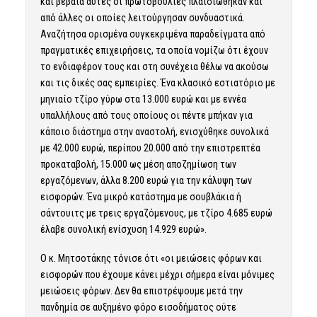
και βέβαια αυτές οι πρωτοβουλίες πλαισιώθηκαν και
από άλλες οι οποίες λειτούργησαν συνδυαστικά.
Αναζήτησα ορισμένα συγκεκριμένα παραδείγματα από
πραγματικές επιχειρήσεις, τα οποία νομίζω ότι έχουν
το ενδιαφέρον τους και στη συνέχεια θέλω να ακούσω
και τις δικές σας εμπειρίες. Ένα κλασικό εστιατόριο με
μηνιαίο τζίρο γύρω στα 13.000 ευρώ και με εννέα
υπαλλήλους από τους οποίους οι πέντε μπήκαν για
κάποιο διάστημα στην αναστολή, ενισχύθηκε συνολικά
με 42.000 ευρώ, περίπου 20.000 από την επιστρεπτέα
προκαταβολή, 15.000 ως μέση αποζημίωση των
εργαζόμενων, άλλα 8.200 ευρώ για την κάλυψη των
εισφορών. Ένα μικρό κατάστημα με σουβλάκια ή
σάντουιτς με τρεις εργαζόμενους, με τζίρο 4.685 ευρώ
έλαβε συνολική ενίσχυση 14.929 ευρώ».
Ο κ. Μητσοτάκης τόνισε ότι «οι μειώσεις φόρων και
εισφορών που έχουμε κάνει μέχρι σήμερα είναι μόνιμες
μειώσεις φόρων. Δεν θα επιστρέψουμε μετά την
πανδημία σε αυξημένο φόρο εισοδήματος ούτε