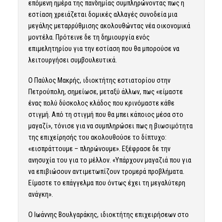
επόμενη ημέρα της πανδημίας συμπληρώνοντας πως η
εστίαση χρειάζεται δομικές αλλαγές συνοδεία μια
μεγάλης μεταρρύθμισης ακολουθώντας νέα οικονομικά
μοντέλα. Πρότεινε δε τη δημιουργία ενός
επιμελητηρίου για την εστίαση που θα μπορούσε να
λειτουργήσει συμβουλευτικά.
Ο Παύλος Μακρής, ιδιοκτήτης εστιατορίου στην
Πετρούπολη, σημείωσε, μεταξύ άλλων, πως «είμαστε
ένας πολύ δύσκολος κλάδος που κρινόμαστε κάθε
στιγμή. Από τη στιγμή που θα μπει κάποιος μέσα στο
μαγαζί», τόνισε για να συμπληρώσει πως η βιωσιμότητα
της επιχείρησής του ακολουθούσε το δίπτυχο:
«εισπράττουμε – πληρώνουμε». Εξέφρασε δε την
ανησυχία του για το μέλλον. «Υπάρχουν μαγαζιά που για
να επιβιώσουν αντιμετωπίζουν τρομερά προβλήματα.
Είμαστε το επάγγελμα που όντως έχει τη μεγαλύτερη
ανάγκη».
Ο Ιωάννης Βουλγαράκης, ιδιοκτήτης επιχειρήσεων στο