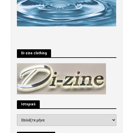
Di-zine clothing
Ιστορικό
Ιστορικό