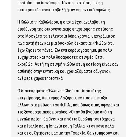
περίοδο που διανύουμε. Τόνισε, ωστόσο, πως η
επιστρεπτέα προκαταβολή ήταν σημαντικό όφελος.
Η Καλλιόπη Καβαλέρου, η οποία έχει αναλάβει τη
διεύθυνση της οικογενειακής επιχείρησης εστίασης
στο Μοσχάτο τα τελευταία δέκα χρόνια, υπογράμμισε
πως αυτή ήταν και μια δύσκολη δεκαετία: «Νιώθω ότι
έχω ζήσει τα πάντα. Ζω ένα καρδιογράφημα, με πολύ
ευχάριστες και πολύ δυσάρεστες στιγμές. Ετσι
ακριβώς. Αυτή τη στιγμή νιώθω ότι η εστίαση είναι σαν
ασθενής στην εντατική και χρειαζόμαστε οξυγόνο»,
ανέφερε χαρακτηριστικά.
Ο διακεκριμένος Έλληνας Chef και ιδιοκτήτης
επιχείρησης, Λευτέρης Λαζάρου, εστίασε, μεταξύ
άλλων, στη μείωση του Φ.Π.Α., που όπως είπε, αφορά και
τις ξενοδοχειακές μονάδες. «Όταν θα βγούμε από τη
μεγάλη κρίση, θα βγει και η νότια Ευρώπη ταυτόχρονα
και η Ιταλία και η Ισπανία και η Γαλλία, κι αν πάνε καλά
και οι συζητήσεις μας με την Τουρκία, θα χτυπήσουν και