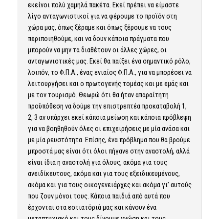
εκείνοι πολύ χαμηλά πακέτα. Εκεί πρέπει να είμαστε
λίγο ανταγωνιστικοί για να φέρουμε το προϊόν στη
χώρα μας, όπως ξέραμε και όπως ξέρουμε να τους
περιποιηθούμε, και να δουν κάποια πράγματα που
μπορούν να μην τα διαθέτουν οι άλλες χώρες, οι
ανταγωνιστικές μας. Εκεί θα παίξει ένα σημαντικό ρόλο,
λοιπόν, το Φ.Π.Α., ένας ενιαίος Φ.Π.Α., για να μπορέσει να
λειτουργήσει και ο πρωτογενής τομέας και με εμάς και
με τον τουρισμό. Θεωρώ ότι θα ήταν απαραίτητη
προϋπόθεση να δούμε την επιστρεπτέα προκαταβολή 1,
2, 3 αν υπάρχει εκεί κάποια μείωση και κάποια πρόβλεψη
για να βοηθηθούν όλες οι επιχειρήσεις με μία ανάσα και
με μία ρευστότητα. Επίσης, ένα πρόβλημα που θα βρούμε
μπροστά μας είναι ότι όλοι πήγανε στην αναστολή, αλλά
είναι ίδια η αναστολή για όλους, ακόμα για τους
ανειδίκευτους, ακόμα και για τους εξειδικευμένους,
ακόμα και για τους οικογενειάρχες και ακόμα γι’ αυτούς
που ζουν μόνοι τους. Κάποια παιδιά από αυτά που
έρχονται στα εστιατόριά μας και κάνουν ένα
μεταπτυχιακό και τους δίνουμε γνώση και τους