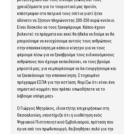
χρειαζόμαστε για το τουριστικό μας προϊόν,
επέστρεψαν στα πατρικά τους σπίτια γιατί ήταν
αδύνατο να ζήσουν πληρώνοντας 200-250 ευρώ ενοίκιο.
Είναι δύσκολο να τους ξαναφέρουμε. Κάπου έχουν
βολευτεί τα πράγματα και εκεί θα ήθελα να δούμε αν θα
μπορούσαμε να ενισχύσουμε αυτούς τους ανθρώπους
στην επανεκκίνηση με κάποιο κίνητρο για να τους
φέρουμε πίσω για να ξαναβρούμε τους ειδικευόμενους
ανθρώπους που έχουμε εκπαιδεύσει, να τους βρούμε
μπροστά μας, για να μπορέσουμε να λειτουργήσουμε και
να ξανακάνουμε την επανεκκίνηση. Στοχευμένο
πρόγραμμα ΕΣΠΑ για την εστίαση. Νομίζω ότι είναι ένα
σημαντικό κομμάτι που πρέπει οπωσδήποτε να το
λάβουμε υπόψη μας».
Ο Γιώργος Μητράκος, ιδιοκτήτης επιχειρήσεων στη
Θεσσαλονίκη, υποστήριξε ότι η υιοθέτηση ενός
Ψηφιακού Πιστοποιητικού Εμβολιασμού, πρόταση που
έγινε από τον πρωθυπουργό, θα βοηθήσει πολύ για την