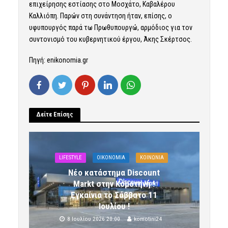
επιχείρησης εστίασης στο Μοσχάτο, Καβαλέρου
Καλλιόπη. Παρών στη συνάντηση ήταν, επίσης, ο
υφυπουργός παρά τω Πρωθυπουργώ, αρμόδιος για τον
συντονισμό του κυβερνητικού έργου, Άκης Σκέρτσος.
Πηγή: enikonomia.gr
Δείτε Επίσης
LIFESTYLE
OIKONOMIA
ΚΟΙΝΩΝΙΑ
Νέο κατάστημα Discount
Markt στην Κομοτηνή !
Εγκαίνια το Σάββατο 11
Ιουλίου !
8 Ιουλίου 2026 20:00
komotini24