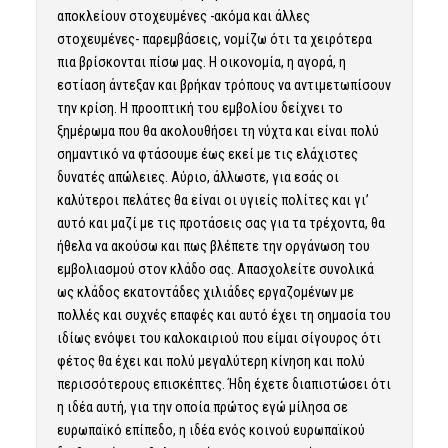
αποκλείουν στοχευμένες -ακόμα και άλλες
στοχευμένες- παρεμβάσεις, νομίζω ότι τα χειρότερα
πια βρίσκονται πίσω μας. Η οικονομία, η αγορά, η
εστίαση άντεξαν και βρήκαν τρόπους να αντιμετωπίσουν
την κρίση. Η προοπτική του εμβολίου δείχνει το
ξημέρωμα που θα ακολουθήσει τη νύχτα και είναι πολύ
σημαντικό να φτάσουμε έως εκεί με τις ελάχιστες
δυνατές απώλειες. Αύριο, άλλωστε, για εσάς οι
καλύτεροι πελάτες θα είναι οι υγιείς πολίτες και γι’
αυτό και μαζί με τις προτάσεις σας για τα τρέχοντα, θα
ήθελα να ακούσω και πως βλέπετε την οργάνωση του
εμβολιασμού στον κλάδο σας. Απασχολείτε συνολικά
ως κλάδος εκατοντάδες χιλιάδες εργαζομένων με
πολλές και συχνές επαφές και αυτό έχει τη σημασία του
ιδίως ενόψει του καλοκαιριού που είμαι σίγουρος ότι
φέτος θα έχει και πολύ μεγαλύτερη κίνηση και πολύ
περισσότερους επισκέπτες. Ήδη έχετε διαπιστώσει ότι
η ιδέα αυτή, για την οποία πρώτος εγώ μίλησα σε
ευρωπαϊκό επίπεδο, η ιδέα ενός κοινού ευρωπαϊκού