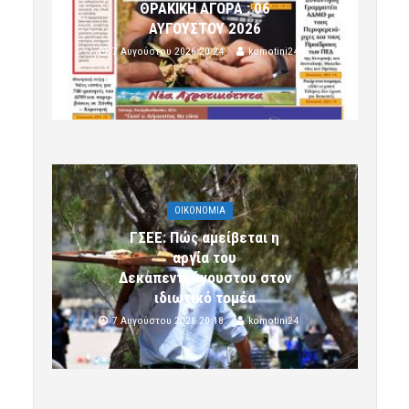
ΘΡΑΚΙΚΗ ΑΓΟΡΑ : 06
ΑΥΓΟΥΣΤΟΥ 2026
7 Αυγούστου 2026 20:24
komotini24
OIKONOMIA
ΓΣΕΕ: Πώς αμείβεται η
αργία του
Δεκαπενταύγουστου στον
ιδιωτικό τομέα
7 Αυγούστου 2026 20:18
komotini24