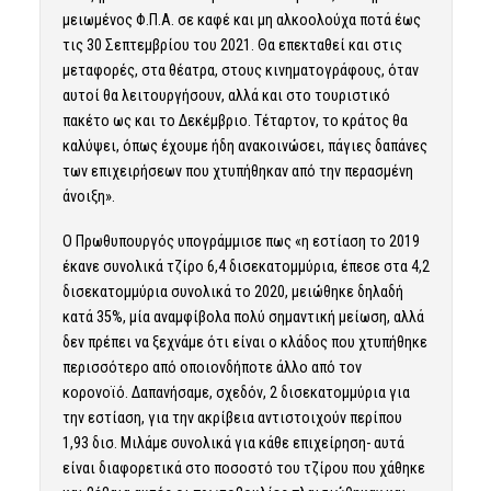
μειωμένος Φ.Π.Α. σε καφέ και μη αλκοολούχα ποτά έως
τις 30 Σεπτεμβρίου του 2021. Θα επεκταθεί και στις
μεταφορές, στα θέατρα, στους κινηματογράφους, όταν
αυτοί θα λειτουργήσουν, αλλά και στο τουριστικό
πακέτο ως και το Δεκέμβριο. Τέταρτον, το κράτος θα
καλύψει, όπως έχουμε ήδη ανακοινώσει, πάγιες δαπάνες
των επιχειρήσεων που χτυπήθηκαν από την περασμένη
άνοιξη».
O Πρωθυπουργός υπογράμμισε πως «η εστίαση το 2019
έκανε συνολικά τζίρο 6,4 δισεκατομμύρια, έπεσε στα 4,2
δισεκατομμύρια συνολικά το 2020, μειώθηκε δηλαδή
κατά 35%, μία αναμφίβολα πολύ σημαντική μείωση, αλλά
δεν πρέπει να ξεχνάμε ότι είναι ο κλάδος που χτυπήθηκε
περισσότερο από οποιονδήποτε άλλο από τον
κορονοϊό. Δαπανήσαμε, σχεδόν, 2 δισεκατομμύρια για
την εστίαση, για την ακρίβεια αντιστοιχούν περίπου
1,93 δισ. Μιλάμε συνολικά για κάθε επιχείρηση- αυτά
είναι διαφορετικά στο ποσοστό του τζίρου που χάθηκε