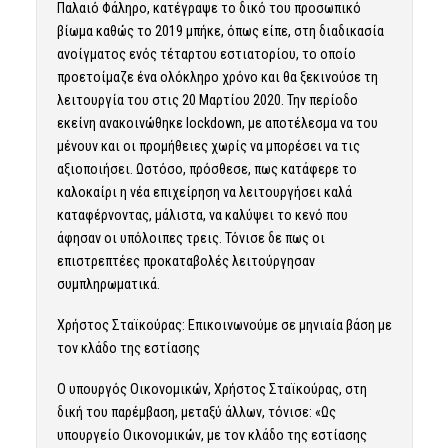
Παλαιό Φάληρο, κατέγραψε το δικό του προσωπικό
βίωμα καθώς το 2019 μπήκε, όπως είπε, στη διαδικασία
ανοίγματος ενός τέταρτου εστιατορίου, το οποίο
προετοίμαζε ένα ολόκληρο χρόνο και θα ξεκινούσε τη
λειτουργία του στις 20 Μαρτίου 2020. Την περίοδο
εκείνη ανακοινώθηκε lockdown, με αποτέλεσμα να του
μένουν και οι προμήθειες χωρίς να μπορέσει να τις
αξιοποιήσει. Ωστόσο, πρόσθεσε, πως κατάφερε το
καλοκαίρι η νέα επιχείρηση να λειτουργήσει καλά
καταφέρνοντας, μάλιστα, να καλύψει το κενό που
άφησαν οι υπόλοιπες τρεις. Τόνισε δε πως οι
επιστρεπτέες προκαταβολές λειτούργησαν
συμπληρωματικά.
Χρήστος Σταϊκούρας: Επικοινωνούμε σε μηνιαία βάση με
τον κλάδο της εστίασης
Ο υπουργός Οικονομικών, Χρήστος Σταϊκούρας, στη
δική του παρέμβαση, μεταξύ άλλων, τόνισε: «Ως
υπουργείο Οικονομικών, με τον κλάδο της εστίασης