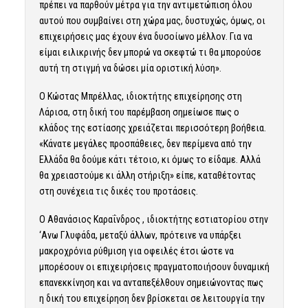
πρέπει να παρθούν μέτρα για την αντιμετώπιση όλου
αυτού που συμβαίνει στη χώρα μας, δυστυχώς, όμως, οι
επιχειρήσεις μας έχουν ένα δυσοίωνο μέλλον. Για να
είμαι ειλικρινής δεν μπορώ να σκεφτώ τι θα μπορούσε
αυτή τη στιγμή να δώσει μία οριστική λύση».
Ο Κώστας Μπρέλλας, ιδιοκτήτης επιχείρησης στη
Λάρισα, στη δική του παρέμβαση σημείωσε πως ο
κλάδος της εστίασης χρειάζεται περισσότερη βοήθεια.
«Κάνατε μεγάλες προσπάθειες, δεν περίμενα από την
Ελλάδα θα δούμε κάτι τέτοιο, κι όμως το είδαμε. Αλλά
θα χρειαστούμε κι άλλη στήριξη» είπε, καταθέτοντας
στη συνέχεια τις δικές του προτάσεις.
Ο Αθανάσιος Καραΐνδρος , ιδιοκτήτης εστιατορίου στην
‘Ανω Γλυφάδα, μεταξύ άλλων, πρότεινε να υπάρξει
μακροχρόνια ρύθμιση για οφειλές έτσι ώστε να
μπορέσουν οι επιχειρήσεις πραγματοποιήσουν δυναμική
επανεκκίνηση και να ανταπεξέλθουν σημειώνοντας πως
η δική του επιχείρηση δεν βρίσκεται σε λειτουργία την