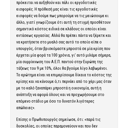
πρόκειται να αυξηθούν και πάλι οι εργοδοτικές
εισφορές. Η πρόθεσή μας είναι τις εργοδοτικές
εισφορές να δούμε πως μπορούμε να τις μειώσουμε κι
άλλο, γιατί γνωρίζουμε ότι αυτή τη στιγμή προσθέτουν
σημαντικό κόστος ειδικά σε κλάδους οι οποίοι είναι
εντάσεως εργασίας. Αλλά θα πρέπει πάντα να ξέρετε και
να κρατήσετε στο μυαλό σας αυτό το οποίο είπε ο
υπουργός, όταν βρισκόμαστε μπροστά σε μία κρίση που
έρχεται μία φορά τα 100 χρόνια, γι’ αυτό μιλάμε σήμερα,
μία συρρίκνωση του Α.Ε.Π. παντού στην Ευρώπη της
τάξεως του 9 με 10%, όλοι θα βγούμε λίγο λαβωμένοι.
Το ερώτημα είναι να επιμερίσουμε δίκαια το κόστος της
κρίσης και να κάνουμε ό,τι περνάει από το χέρι μας όταν
με το καλό ξαναπάρει μπροστά η οικονομία, αυτή η
ανάπτυξη να αφορά όλους και να προχωρήσουμε στο
επόμενο στάδιο με όσο το δυνατόν λιγότερες
απώλειες».
Επίσης ο Πρωθυπουργός σημείωσε, ότι: «παρά τις
δυσκολίες, οι οποίες παραμονεύουν και που δεν