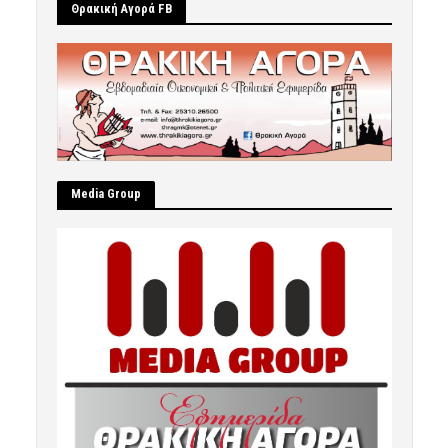
Θρακική Αγορά FB
Μedia Group