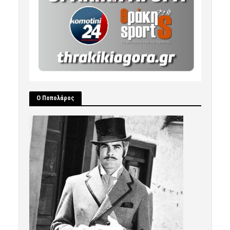
Ο Ποπολάρος