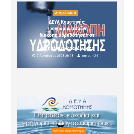
ΑΥΤΟΔΙΟΙΚΗΣΗ
ΔΕΥΑ Κομοτηνής:
Προγραμματισμένη
διακοπή υδροδότησης σε
πέντε οικισμούς λόγω
αυξημένης κατανάλωσης
7 Αυγούστου 2026 20:16
komotini24