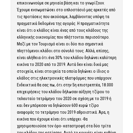
επικοινωνούμε σε μηνιαία βάση και το γνωρίζουν.
Έχουμε ενσωματώσει στο οπλοστάσιό μας αρκετές από
τις προτάσεις που ακούσαμε, λαμβάνοντας υπόψη τα
πραγματικά δεδομένα της αγοράς. Η πραγματικότητα
είναι ότι ο κλάδος είναι ένας από τους κλάδους της
ελληνικής οικονομίας που πλήττονται περισσότερο.
Μαζί με τον Τουρισμό είναι οι δύο πιο σημαντικά
πληττόμενοι κλάδοι στο σύνολό τους. Αλλά, επίσης,
είναι αλήθεια ότι ένα 30% του κλάδου δηλώνει καλύτερη
εικόνα το 2020 από το 2019. Αυτά δεν είναι δικά μας
στοιχεία, είναι στοιχεία τα οποία δηλώνει ο ίδιος ο
κλάδος στις ηλεκτρονικές πλατφόρμες που υπάρχουν.
Ενδεικτικά θα σας πω, ότι στην 5η επιστρεπτέα, 18.000
επιχειρήσεις του κλάδου δήλωσαν αύξηση τζίρου το
τελευταίο τετράμηνο του 2020 σε σχέση με το 2019 ή
και δεν μπόρεσαν να δηλώσουν 600 ευρώ τζίρο
αναφοράς το τετράμηνο του 2019 αθροιστικά. Άρα, η
εικόνα που έχουμε είναι ότι υπάρχει -θα
χρησιμοποιούσα τον όρο- καταστροφή στα δύο τρίτα
του κλάδου της εστίασης. Αυτό το κομμάτι είναι ευθύνη