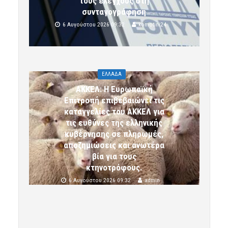
τους ελέγχους στη
συνταγογράφηση
6 Αυγούστου 2026 09:32
komotini24
ΕΛΛΑΔΑ
ΑΚΚΕΛ: Η Ευρωπαϊκή
Επιτροπή επιβεβαιώνει τις
καταγγελίες του ΑΚΚΕΛ για
τις ευθύνες της ελληνικής
κυβέρνησης σε πληρωμές,
αποζημιώσεις και ανωτέρα
βία για τους
κτηνοτρόφους.
6 Αυγούστου 2026 09:32
admin