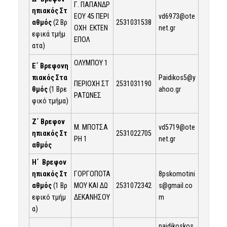
Γ. ΠΑΠΑΝΔΡ
ηπιακός Στ
ΕΟΥ 45 ΠΕΡΙ
vd6973@ote
αθμός
(2 Βρ
2531031538
ΟΧΗ ΕΚΤΕΝ
net.gr
εφικά τμήμ
ΕΠΟΛ
ατα)
ΟΛΥΜΠΟΥ 1
Ε΄ Βρεφονη
πιακός Στα
Paidikos5@y
ΠΕΡΙΟΧΗ ΣΤ
2531031190
θμός
(1 Βρε
ahoo.gr
ΡΑΤΩΝΕΣ
φικό τμήμα)
Ζ΄ Βρεφον
Μ. ΜΠΟΤΣΑ
vd5719@ote
ηπιακός Στ
2531022705
ΡΗ 1
net.gr
αθμός
Η΄ Βρεφον
ηπιακός Στ
ΓΟΡΓΟΠΟΤΑ
8pskomotini
αθμός
(1 Βρ
ΜΟΥ ΚΑΙ ΔΩ
2531072342
s@gmail.co
εφικό τμήμ
ΔΕΚΑΝΗΣΟΥ
m
α)
paidikoskos