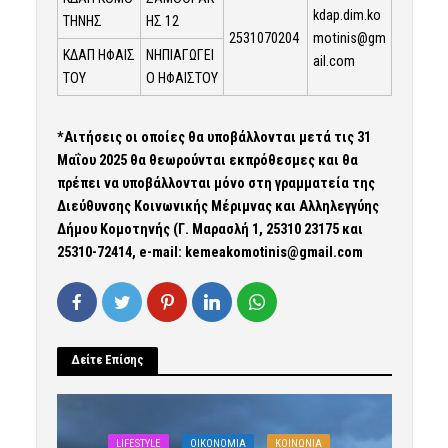
kdap.dim.ko
ΤΗΝΗΣ
ΗΣ 12
2531070204
motinis@gm
ΚΔΑΠ ΗΦΑΙΣ
ΝΗΠΙΑΓΩΓΕΙ
ail.com
ΤΟΥ
Ο ΗΦΑΙΣΤΟΥ
*Αιτήσεις οι οποίες θα υποβάλλονται μετά τις 31
Μαΐου 2025 θα θεωρούνται εκπρόθεσμες και θα
πρέπει να υποβάλλονται μόνο στη γραμματεία της
Διεύθυνσης Κοινωνικής Μέριμνας και Αλληλεγγύης
Δήμου Κομοτηνής (Γ. Μαρασλή 1, 25310 23175 και
25310-72414, e-mail:
kemeakomotinis
@
gmail
.
com
Δείτε Επίσης
LIFESTYLE
OIKONOMIA
ΚΟΙΝΩΝΙΑ