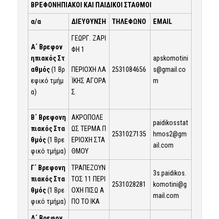
ΒΡΕΦΟΝΗΠΙΑΚΟΙ ΚΑΙ ΠΑΙΔΙΚΟΙ ΣΤΑΘΜΟΙ
α/α
ΔΙΕΥΘΥΝΣΗ
ΤΗΛΕΦΩΝΟ
EMAIL
ΓΕΩΡΓ. ΖΑΡΙ
Α΄ Βρεφον
ΦΗ 1
ηπιακός Στ
apskomotini
ΠΕΡΙΟΧΗ ΛΑ
αθμός
(1 Βρ
2531084656
s@gmail.co
ΪΚΗΣ ΑΓΟΡΑ
εφικό τμήμ
m
Σ
α)
Β΄ Βρεφονη
ΑΚΡΟΠΟΛΕ
paidikosstat
πιακός Στα
ΩΣ ΤΕΡΜΑ Π
2531027135
hmos2@gm
θμός
(1 Βρε
ΕΡΙΟΧΗ ΣΤΑ
ail.com
φικό τμήμα)
ΘΜΟΥ
Γ΄ Βρεφονη
ΤΡΑΠΕΖΟΥΝ
3s.paidikos.
πιακός Στα
ΤΟΣ 11 ΠΕΡΙ
2531028281
komotini@g
θμός
(1 Βρε
ΟΧΗ ΠΙΣΩ Α
mail.com
φικό τμήμα)
ΠΟ ΤΟ ΙΚΑ
Δ΄ Βρεφον