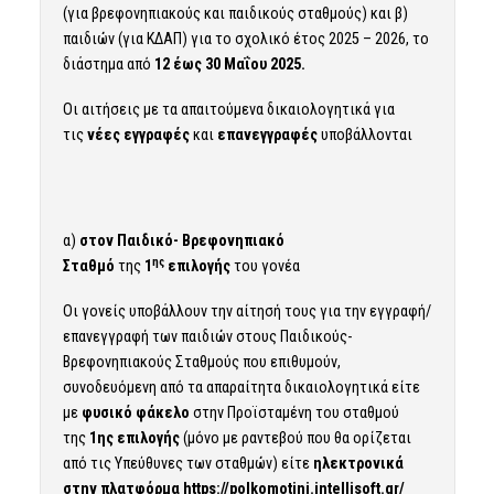
(για βρεφονηπιακούς και παιδικούς σταθμούς) και β)
παιδιών (για ΚΔΑΠ) για το σχολικό έτος 2025 – 2026, το
διάστημα από
12 έως 30 Μαΐου 2025.
Οι αιτήσεις με τα απαιτούμενα δικαιολογητικά για
τις
νέες εγγραφές
και
επανεγγραφές
υποβάλλονται
α)
στον Παιδικό- Βρεφονηπιακό
ης
Σταθμό
της
1
επιλογής
του γονέα
Οι γονείς υποβάλλουν την αίτησή τους για την εγγραφή/
επανεγγραφή των παιδιών στους Παιδικούς-
Βρεφονηπιακούς Σταθμούς που επιθυμούν,
συνοδευόμενη από τα απαραίτητα δικαιολογητικά είτε
με
φυσικό φάκελο
στην Προϊσταμένη του σταθμού
της
1ης επιλογής
(μόνο με ραντεβού που θα ορίζεται
από τις Υπεύθυνες των σταθμών) είτε
ηλεκτρονικά
στην πλατφόρμα
https://polkomotini.intellisoft.gr/