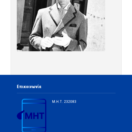
Επικοινωνία
Μ.Η.Τ.
232083