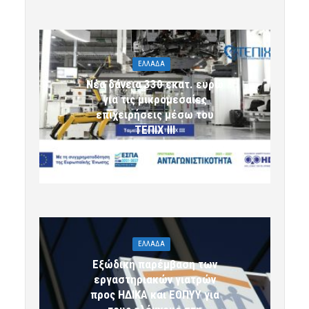
ΕΛΛΑΔΑ
Νέα δάνεια 330 εκατ. ευρώ
για τις μικρομεσαίες
επιχειρήσεις μέσω του
ΤΕΠΙΧ ΙΙΙ
6 Αυγούστου 2026 09:32
komotini24
ΕΛΛΑΔΑ
Εξώδικη παρέμβαση των
εργαστηριακών γιατρών
προς ΗΔΙΚΑ και ΕΟΠΥΥ για