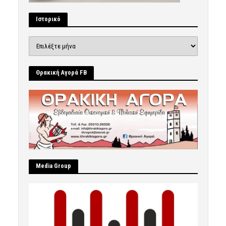
Ιστορικό
Ιστορικό
Θρακική Αγορά FB
Μedia Group