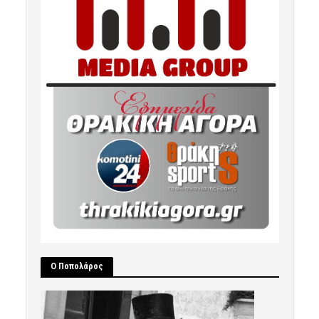
Ο Ποπολάρος