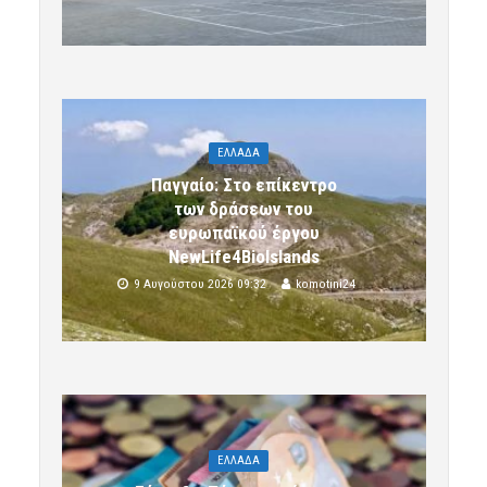
ΕΛΛΑΔΑ
Παγγαίο: Στο επίκεντρο
των δράσεων του
ευρωπαϊκού έργου
NewLife4BioIslands
9 Αυγούστου 2026 09:32
komotini24
ΕΛΛΑΔΑ