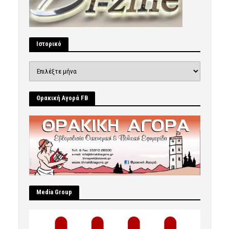
Ιστορικό
Ιστορικό
Θρακική Αγορά FB
Μedia Group