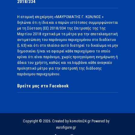
2018/334
Η ατομική επιχείρηση «ΜΑΥΡΟΜΑΤΗΣ Γ. ΚΩΝ/ΝΟΣ »
δηλώνει ότι η ίδια και ο παρών ιστότοπος συμμορφώνονται
με τη Σύσταση (ΕΕ) 2018/334 της Επιτροπής της 1ης
Μαρτίου 2018 σχετικά με τα μέτρα για την αποτελεσματική
αντιμετώπιση του παράνομου περιεχομένου στο διαδίκτυο
(L 63) και ότι στο πλαίσιο αυτό διατηρεί το δικαίωμα να μην
δημοσιεύει ή/και να αφαιρεί κάθε περιεχόμενο το οποίο
κρίνει ότι είναι παράνομο, χωρίς προηγούμενη ενημέρωση ή
άδεια του χρήστη, καθώς και να λαμβάνει κάθε αναγκαίο
προληπτικό μέτρο για την αποτροπή της διάδοσης
παράνομου περιεχομένου.
Βρείτε μας στο Facebook
Copyright © 2026. Created by komotini24.gr Powered by
eurofigure.gr