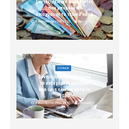
Σύνταξη: Πέντε παράγοντες
που μπορούν να
ενισχύσουν το τελικό ποσό
9 Αυγούστου 2026 09:32
komotini24
ΕΛΛΑΔΑ
Συνταξιοδότηση: Ανοιχτό
το ενδεχόμενο αλλαγών
στα όρια ηλικίας μετά το
2030
9 Αυγούστου 2026 09:32
komotini24