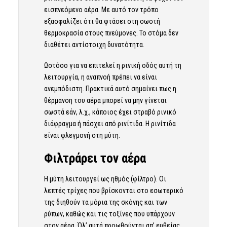
εισπνεόμενο αέρα. Με αυτό τον τρόπο
εξασφαλίζει ότι θα φτάσει στη σωστή
θερμοκρασία στους πνεύμονες. Το στόμα δεν
διαθέτει αντίστοιχη δυνατότητα.
Ωστόσο για να επιτελεί η ρινική οδός αυτή τη
λειτουργία, η αναπνοή πρέπει να είναι
ανεμπόδιστη. Πρακτικά αυτό σημαίνει πως η
θέρμανση του αέρα μπορεί να μην γίνεται
σωστά εάν, λ.χ., κάποιος έχει στραβό ρινικό
διάφραγμα ή πάσχει από ρινίτιδα. Η ρινίτιδα
είναι φλεγμονή στη μύτη.
Φιλτράρει τον αέρα
Η μύτη λειτουργεί ως ηθμός (φίλτρο). Οι
λεπτές τρίχες που βρίσκονται στο εσωτερικό
της διηθούν τα μόρια της σκόνης και των
ρύπων, καθώς και τις τοξίνες που υπάρχουν
στον αέρα. Όλ’ αυτά προωθούνται απ’ ευθείας