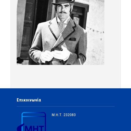
Επικοινωνία
Μ.Η.Τ.
232083