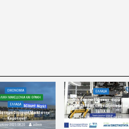
OIKONOMIA
ΕΛΛΑΔΑ
ΛΙΚΗ ΜΑΚΕΔΟΝΙΑ ΚΑΙ ΘΡΑΚΗ
Νέα δάνεια 330 εκατ. ευρώ για τ
ΕΛΛΑΔΑ
μικρομεσαίες επιχειρήσεις μέσω
ΤΕΠΙΧ ΙΙΙ
άστημα Discount Markt στην
6 Αυγούστου 2026 09:32
Κομοτηνή!
komotini24
ουλίου 2025 08:20
admin