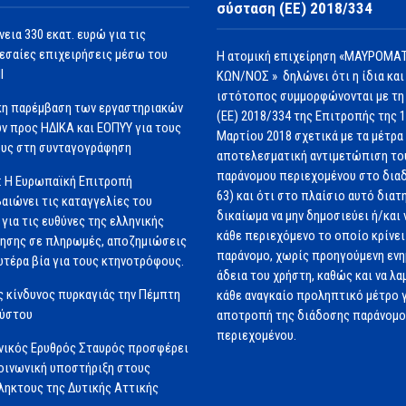
σύσταση (ΕΕ) 2018/334
νεια 330 εκατ. ευρώ για τις
εσαίες επιχειρήσεις μέσω του
Η ατομική επιχείρηση «ΜΑΥΡΟΜΑΤ
Ι
ΚΩΝ/ΝΟΣ » δηλώνει ότι η ίδια και
ιστότοπος συμμορφώνονται με τη
κη παρέμβαση των εργαστηριακών
(ΕΕ) 2018/334 της Επιτροπής της 
ν προς ΗΔΙΚΑ και ΕΟΠΥΥ για τους
Μαρτίου 2018 σχετικά με τα μέτρα 
υς στη συνταγογράφηση
αποτελεσματική αντιμετώπιση το
παράνομου περιεχομένου στο διαδ
: Η Ευρωπαϊκή Επιτροπή
63) και ότι στο πλαίσιο αυτό διατ
αιώνει τις καταγγελίες του
δικαίωμα να μην δημοσιεύει ή/και 
για τις ευθύνες της ελληνικής
κάθε περιεχόμενο το οποίο κρίνει 
ησης σε πληρωμές, αποζημιώσεις
παράνομο, χωρίς προηγούμενη εν
ωτέρα βία για τους κτηνοτρόφους.
άδεια του χρήστη, καθώς και να λα
 κίνδυνος πυρκαγιάς την Πέμπτη
κάθε αναγκαίο προληπτικό μέτρο γ
ούστου
αποτροπή της διάδοσης παράνομ
περιεχομένου.
νικός Ερυθρός Σταυρός προσφέρει
ινωνική υποστήριξη στους
ηκτους της Δυτικής Αττικής