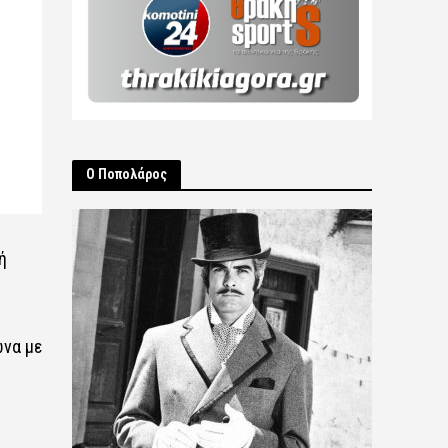
Ο Ποπολάρος
ή
ωνα με