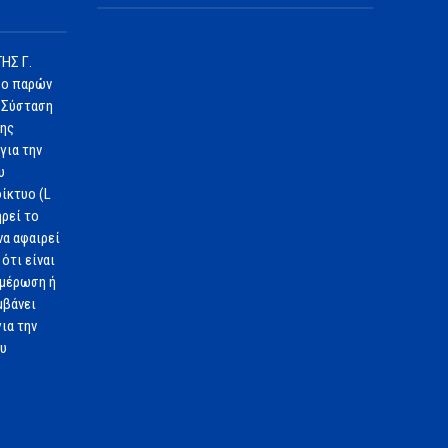
ΗΣ Γ.
 ο παρών
 Σύσταση
1ης
για την
υ
ίκτυο (L
ηρεί το
να αφαιρεί
ότι είναι
ημέρωση ή
μβάνει
ια την
ου