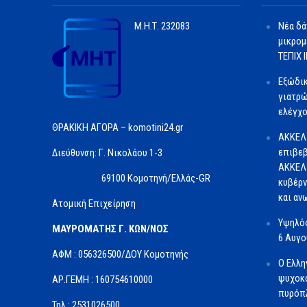
Μ.Η.Τ.
232083
Νέα δά
μικρομ
ΤΕΠΙΧ ΙΙ
Εξώδι
γιατρώ
ελέγχο
ΘΡΑΚΙΚΗ ΑΓΟΡΑ – komotini24.gr
ΑΚΚΕΛ
επιβεβ
Διεύθυνση: Γ. Νικολάου 1-3
ΑΚΚΕΛ 
69100 Κομοτηνή/Ελλάς-GR
κυβέρν
και αν
Ατομική Επιχείρηση
Υψηλός
ΜΑΥΡΟΜΑΤΗΣ Γ. ΚΩΝ/ΝΟΣ
6 Αυγ
ΑΦΜ : 056326500/ΔOΥ Κομοτηνής
Ο Ελλη
ψυχοκο
ΑΡ.ΓΕΜΗ : 160754610000
πυρόπλ
Τηλ.: 2531026500