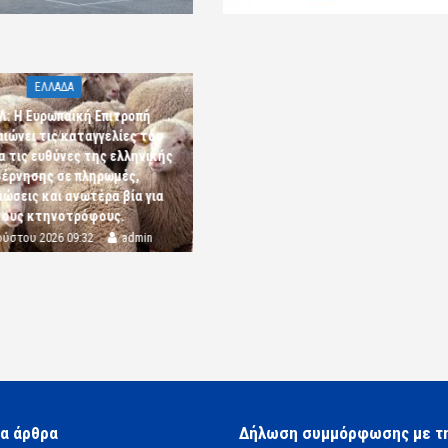
ΕΛΛΑΔΑ
Λ: Η Ευρωπαϊκή Επιτροπή
αιώνει τις καταγγελίες του
α τις ευθύνες της ελληνικής
έρνησης σε πληρωμές,
ώσεις και ανωτέρα βία για
τους κτηνοτρόφους.
ούστου 2026 09:32
admin
α άρθρα
Δήλωση συμμόρφωσης με τ