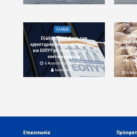
ΕΛΛΑΔΑ
ΑΚΚΕ
Εξώδικη παρέμβαση των
επιβεβ
εργαστηριακών γιατρών προς ΗΔΙΚΑ
ΑΚΚΕΛ γι
και ΕΟΠΥΥ για τους ελέγχους στη
κυβ
συνταγογράφηση
αποζημι
6 Αυγούστου 2026 09:32
komotini24
6 Αυγ
Επικοινωνία
Πρόσφατ