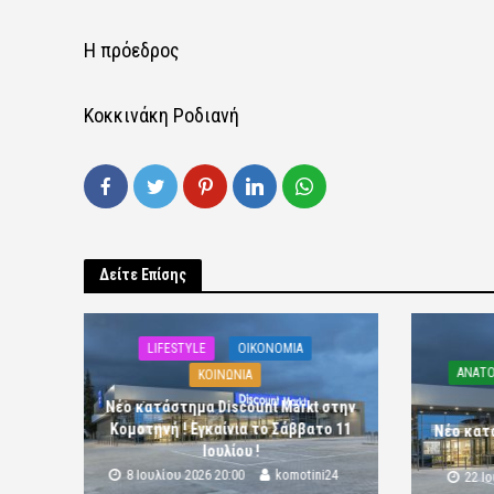
Η πρόεδρος
Κοκκινάκη Ροδιανή
Δείτε Επίσης
LIFESTYLE
OIKONOMIA
ΑΝΑΤΟ
ΚΟΙΝΩΝΙΑ
Νέο κατάστημα Discount Markt στην
Κομοτηνή ! Εγκαίνια το Σάββατο 11
Νέο κατ
Ιουλίου !
8 Ιουλίου 2026 20:00
komotini24
22 Ι