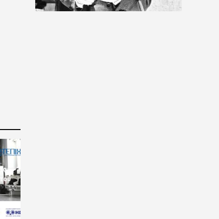
ις
 του