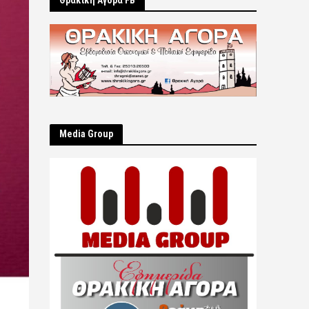
Θρακική Αγορά FB
Μedia Group