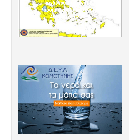
κινδύνου 3) στην Π.Ε.
Ροδόπης για Παρασκευή 7
Αυγούστου 2026»
7 Αυγούστου 2026 10:24
komotini24