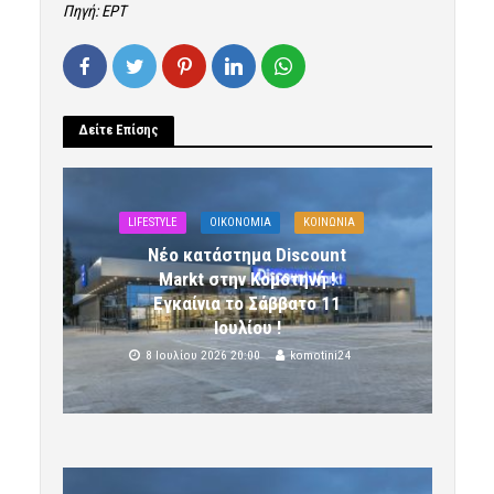
Πηγή: ΕΡΤ
Δείτε Επίσης
LIFESTYLE
OIKONOMIA
ΚΟΙΝΩΝΙΑ
Νέο κατάστημα Discount
Markt στην Κομοτηνή !
Εγκαίνια το Σάββατο 11
Ιουλίου !
8 Ιουλίου 2026 20:00
komotini24