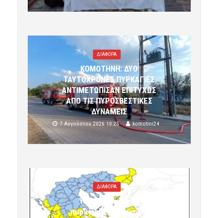
ΔΙΑΦΟΡΑ
ΚΟΜΟΤΗΝΗ: ΔΥΟ
ΤΑΥΤΟΧΡΟΝΕΣ ΠΥΡΚΑΓΙΕΣ
ΑΝΤΙΜΕΤΩΠΙΣΑΝ ΕΠΙΤΥΧΩΣ
ΑΠΟ ΤΙΣ ΠΥΡΟΣΒΕΣΤΙΚΕΣ
ΔΥΝΑΜΕΙΣ
7 Αυγούστου 2026 10:25
komotini24
ΔΙΑΦΟΡΑ
Υψηλός κίνδυνος
πυρκαγιάς (κατηγορία