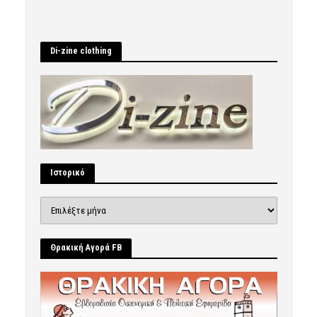
Di-zine clothing
Ιστορικό
Ιστορικό
Θρακική Αγορά FB