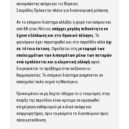
ακουμπώντας ακόμη και τις Βόρειες
Σποράδες.Πρόκειται πλέον για διασυνοριακή ρύπανση.
Αν το επόμενο διάστημα αλλάξει η φορά του ανέμου και
από ΒΑ γίνει Νότιος
υπάρχει μεγάλη πιθανότητα να
έχουν εξάπλωση και στο Θρακικό πέλαγος.
Το
φαινόμενο έχει παρατηρηθεί και στο παρελθόν αλλά
όχι
σε τέτοια έκταση.
Οφείλεται στη μ
εταφορά των
υπολειμμάτων των λιπασμάτων μέσω των ποταμών
ενώ εμπλέκεται και η κλιματική αλλαγή
αφού
διογκώνεται το πρόβλημα όταν αυξάνουν οι
θερμοκρασίες. Το επόμενο διάστημα αναμένεται να
απασχολεί πολύ συχνά τη Μεσόγειο.
Προκειμένου να μη δεχτεί πλήγμα το ο τουρισμός στην
έναρξη της περιόδου είναι κρίσιμο να οργανωθεί
επιχείρηση καθαρισμού με ειδικά σκάφη και
αναρροφητήρες, πριν τα ρεύματα το διασπείρουν προς
πάσα κατεύθυνση.