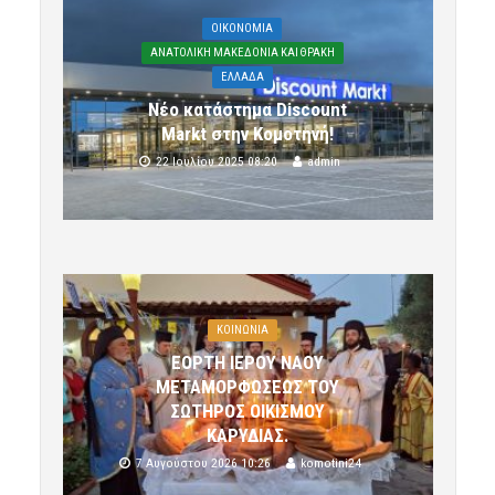
OIKONOMIA
ΑΝΑΤΟΛΙΚΗ ΜΑΚΕΔΟΝΙΑ ΚΑΙ ΘΡΑΚΗ
ΕΛΛΑΔΑ
Νέο κατάστημα Discount
Markt στην Κομοτηνή!
22 Ιουλίου 2025 08:20
admin
ΚΟΙΝΩΝΙΑ
ΕΟΡΤΗ ΙΕΡΟΥ ΝΑΟΥ
ΜΕΤΑΜΟΡΦΩΣΕΩΣ ΤΟΥ
ΣΩΤΗΡΟΣ ΟΙΚΙΣΜΟΥ
ΚΑΡΥΔΙΑΣ.
7 Αυγούστου 2026 10:26
komotini24