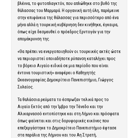
βλέννα, το φυτοπλαγκτόν, που απλώθηκε στο βυθό της
θάλασσας του Μαρμαρά. Η οργανική αυτή ύλη, παρέμεινε
στην επιφάνεια της θάλασσας για περισσότερο από ένα
μήνα αλλά η τουρκική κυβέρνηση δεν κινήθηκε, έγκαιρα,
όπως είχε δεσμευθεί ο πρόεδρος Ερντογάν για την
απομάκρυνση της.
«Θα πρέπει να ενεργοποιηθούν οι τουρκικές ακτές ώστε
να περιοριστεί οποιαδήποτε ρύπανση καταλήγει προς
το βόρειο Αιγαίο ειδικά σε μια περίοδο που είναι
έντονα τουριστική» αναφέρει ο Καθηγητής
Ωκεανογραφίας Δημοκρίτειο Πανεπιστήμιο, Γιώργος
Συλαίος.
Τα θαλάσσια ρεύματα το έσπρωξαν τελικά προς το
Αιγαίο Εκτός από την Ίμβρο την Τένεδο και την
Αλικαρνασσό εντοπίστηκε και στη Λήμνο και πρόσφατα
όπως φαίνεται και στις δορυφορικές εικόνες που
επεξεργάστηκε το Δημοκρίτειο Πανεπιστήμιο έφτασε
στα παράλια της Λήμνου και του Αη Στρατή,