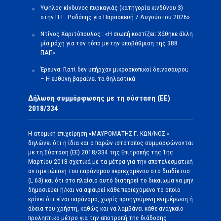
Υψηλός κίνδυνος πυρκαγιάς (κατηγορία κινδύνου 3)
στην Π.Ε. Ροδόπης για Παρασκευή 7 Αυγούστου 2026»
Ντίνος Χαριτόπουλος : «Η σιωπή κοστίζει: Χάθηκε άλλη
μία μάχη για τον τόπο με την υποβάθμιση της 388
ΠΑΠ»
Έρευνα: Γιατί δεν υπήρχαν μικροσκοπικοί δεινόσαυροι;
– Η ευθύνη βαραίνει τα θηλαστικά
Δήλωση συμμόρφωσης με τη σύσταση (ΕΕ)
2018/334
Η ατομική επιχείρηση «ΜΑΥΡΟΜΑΤΗΣ Γ. ΚΩΝ/ΝΟΣ »
δηλώνει ότι η ίδια και ο παρών ιστότοπος συμμορφώνονται
με τη Σύσταση (ΕΕ) 2018/334 της Επιτροπής της 1ης
Μαρτίου 2018 σχετικά με τα μέτρα για την αποτελεσματική
αντιμετώπιση του παράνομου περιεχομένου στο διαδίκτυο
(L 63) και ότι στο πλαίσιο αυτό διατηρεί το δικαίωμα να μην
δημοσιεύει ή/και να αφαιρεί κάθε περιεχόμενο το οποίο
κρίνει ότι είναι παράνομο, χωρίς προηγούμενη ενημέρωση ή
άδεια του χρήστη, καθώς και να λαμβάνει κάθε αναγκαίο
προληπτικό μέτρο για την αποτροπή της διάδοσης