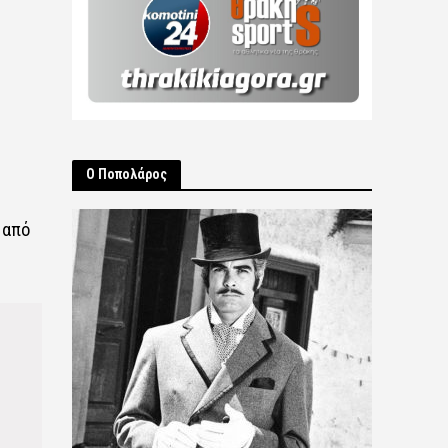
Ο Ποπολάρος
 από