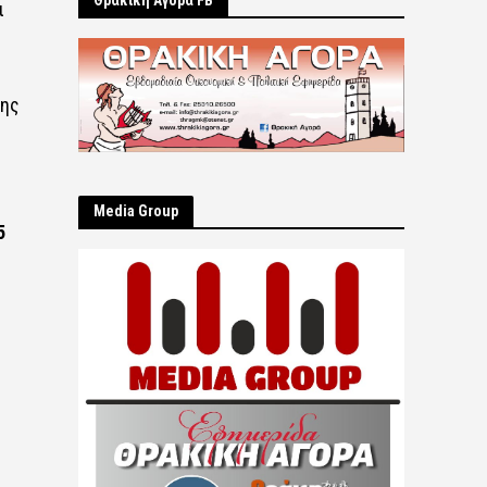
Θρακική Αγορά FB
ι
της
Μedia Group
5