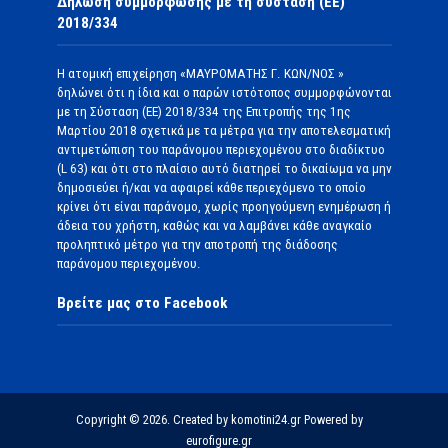
Δήλωση συμμόρφωσης με τη σύσταση (ΕΕ)
2018/334
Η ατομική επιχείρηση «ΜΑΥΡΟΜΑΤΗΣ Γ. ΚΩΝ/ΝΟΣ »
δηλώνει ότι η ίδια και ο παρών ιστότοπος συμμορφώνονται
με τη Σύσταση (ΕΕ) 2018/334 της Επιτροπής της 1ης
Μαρτίου 2018 σχετικά με τα μέτρα για την αποτελεσματική
αντιμετώπιση του παράνομου περιεχομένου στο διαδίκτυο
(L 63) και ότι στο πλαίσιο αυτό διατηρεί το δικαίωμα να μην
δημοσιεύει ή/και να αφαιρεί κάθε περιεχόμενο το οποίο
κρίνει ότι είναι παράνομο, χωρίς προηγούμενη ενημέρωση ή
άδεια του χρήστη, καθώς και να λαμβάνει κάθε αναγκαίο
προληπτικό μέτρο για την αποτροπή της διάδοσης
παράνομου περιεχομένου.
Βρείτε μας στο Facebook
Copyright © 2026. Created by komotini24.gr Powered by
eurofigure.gr