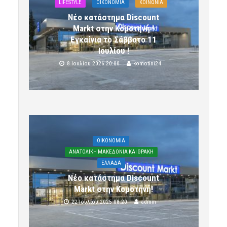
LIFESTYLE
OIKONOMIA
ΚΟΙΝΩΝΙΑ
Νέο κατάστημα Discount
Markt στην Κομοτηνή !
Εγκαίνια το Σάββατο 11
Ιουλίου !
8 Ιουλίου 2026 20:00
komotini24
OIKONOMIA
ΑΝΑΤΟΛΙΚΗ ΜΑΚΕΔΟΝΙΑ ΚΑΙ ΘΡΑΚΗ
ΕΛΛΑΔΑ
Νέο κατάστημα Discount
Markt στην Κομοτηνή!
22 Ιουλίου 2025 08:20
admin