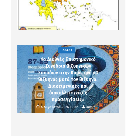
Αυγούστου
5 Αυγούστου 2026 09:32
komotini24
ΕΛΛΑΔΑ
4ο Διεθνές Επιστημονικό
Συνέδριο Βιζυηνικών
Σπουδών στην Κομοτηνή «Ο
Βιζυηνός μετά τον Βιζυηνό.
Διακειμενικές και
διακαλλιτεχνικές
προσεγγίσεις»
5 Αυγούστου 2026 09:32
admin