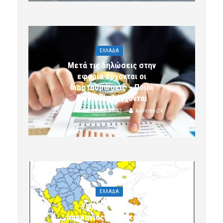
ΕΛΛΑΔΑ
Μετά τις δηλώσεις στην
εφορία έρχονται οι
διασταυρώσεις – Ποιοι
κωδικοί ελέγχονται
5 Αυγούστου 2026 09:32
komotini24
ΕΛΛΑΔΑ
Υψηλός κίνδυνος
πυρκαγιάς την Τετάρτη 5