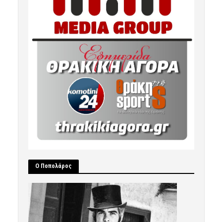
Ο Ποπολάρος