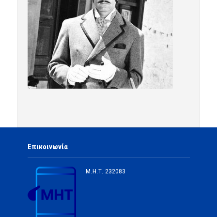
Επικοινωνία
Μ.Η.Τ.
232083