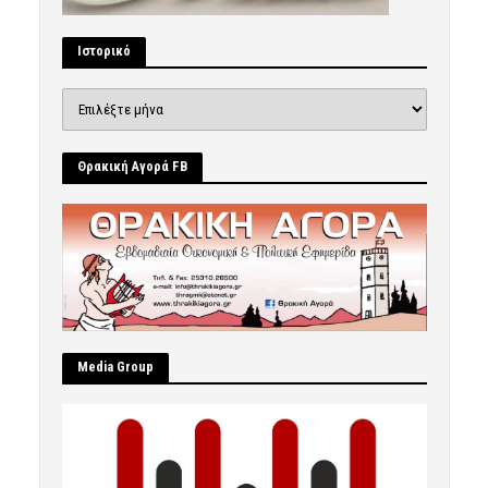
Ιστορικό
Ιστορικό
Θρακική Αγορά FB
Μedia Group