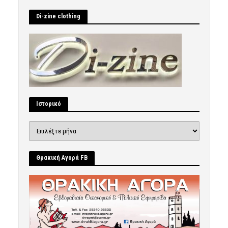
Di-zine clothing
Ιστορικό
Ιστορικό
Θρακική Αγορά FB