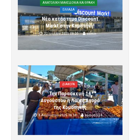
ΑΝΑΤΟΛΙΚΗ ΜΑΚΕΔΟΝΙΑ ΚΑΙ ΘΡΑΚΗ
ΕΛΛΑΔΑ
Νέο κατάστημα Discount
Markt στην Κομοτηνή!
22 Ιουλίου 2025 08:20
admin
ΔΙΑΦΟΡΑ
Την Παρασκευή 14
Αυγούστου η Λαϊκή Αγορά
της Κομοτηνής
8 Αυγούστου 2026 10:19
komotini24