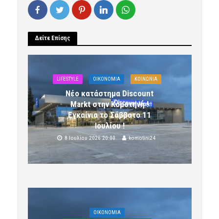
Δείτε Επίσης
LIFESTYLE
OIKONOMIA
ΚΟΙΝΩΝΙΑ
Νέο κατάστημα Discount
Markt στην Κομοτηνή !
Εγκαίνια το Σάββατο 11
Ιουλίου !
8 Ιουλίου 2026 20:00
komotini24
OIKONOMIA