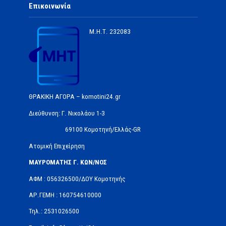
Επικοινωνία
Μ.Η.Τ.
232083
ΘΡΑΚΙΚΗ ΑΓΟΡΑ – komotini24.gr
Διεύθυνση: Γ. Νικολάου 1-3
69100 Κομοτηνή/Ελλάς-GR
Ατομική Επιχείρηση
ΜΑΥΡΟΜΑΤΗΣ Γ. ΚΩΝ/ΝΟΣ
ΑΦΜ : 056326500/ΔOΥ Κομοτηνής
ΑΡ.ΓΕΜΗ : 160754610000
Τηλ.: 2531026500