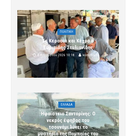
ΠΟΛΙΤΙΚΗ
Σε Κερασιά και Κέχρο ο
Ευριπίδης Στυλιανίδης
8 Αυγούστου 2026 10:18
komotini24
ΕΛΛΑΔΑ
Ηφαίστειο Σαντορίνης: Ο
νεκρός έφηβος του
τσουνάμι λύνει το
μυστήριο της Πομπηίας του