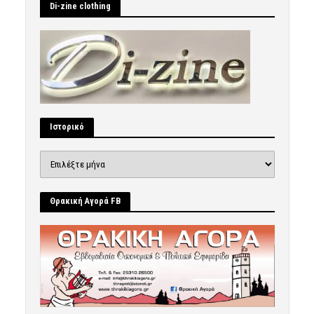
Di-zine clothing
Ιστορικό
Ιστορικό
Θρακική Αγορά FB