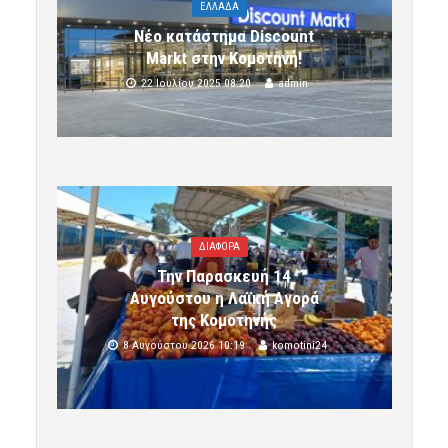
ΕΛΛΑΔΑ
Νέο κατάστημα Discount
Markt στην Κομοτηνή!
22 Ιουλίου 2025 08:20
admin
ΔΙΑΦΟΡΑ
Την Παρασκευή 14
Αυγούστου η Λαϊκή Αγορά
της Κομοτηνής
8 Αυγούστου 2026 10:19
komotini24