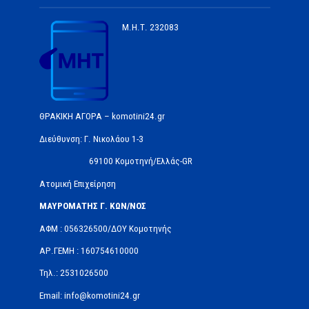
Μ.Η.Τ.
232083
ΘΡΑΚΙΚΗ ΑΓΟΡΑ – komotini24.gr
Διεύθυνση: Γ. Νικολάου 1-3
69100 Κομοτηνή/Ελλάς-GR
Ατομική Επιχείρηση
ΜΑΥΡΟΜΑΤΗΣ Γ. ΚΩΝ/ΝΟΣ
ΑΦΜ : 056326500/ΔOΥ Κομοτηνής
ΑΡ.ΓΕΜΗ : 160754610000
Τηλ.: 2531026500
Email: info@komotini24.gr