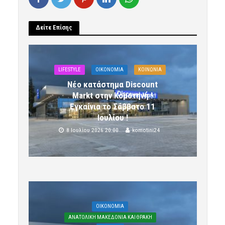
Δείτε Επίσης
LIFESTYLE
OIKONOMIA
ΚΟΙΝΩΝΙΑ
Νέο κατάστημα Discount
Markt στην Κομοτηνή !
Εγκαίνια το Σάββατο 11
Ιουλίου !
8 Ιουλίου 2026 20:00
komotini24
OIKONOMIA
ΑΝΑΤΟΛΙΚΗ ΜΑΚΕΔΟΝΙΑ ΚΑΙ ΘΡΑΚΗ