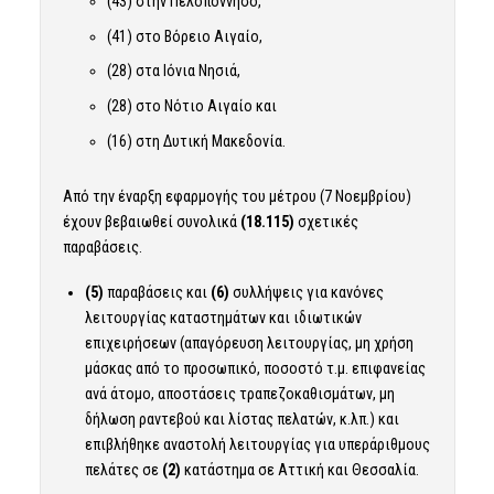
(43) στην Πελοπόννησο,
(41) στο Βόρειο Αιγαίο,
(28) στα Ιόνια Νησιά,
(28) στο Νότιο Αιγαίο και
(16) στη Δυτική Μακεδονία.
Από την έναρξη εφαρμογής του μέτρου (7 Νοεμβρίου)
έχουν βεβαιωθεί συνολικά
(18.115)
σχετικές
παραβάσεις.
(5)
παραβάσεις και
(6)
συλλήψεις για κανόνες
λειτουργίας καταστημάτων και ιδιωτικών
επιχειρήσεων (απαγόρευση λειτουργίας, μη χρήση
μάσκας από το προσωπικό, ποσοστό τ.μ. επιφανείας
ανά άτομο, αποστάσεις τραπεζοκαθισμάτων, μη
δήλωση ραντεβού και λίστας πελατών, κ.λπ.) και
επιβλήθηκε αναστολή λειτουργίας για υπεράριθμους
πελάτες σε
(2)
κατάστημα σε Αττική και Θεσσαλία.