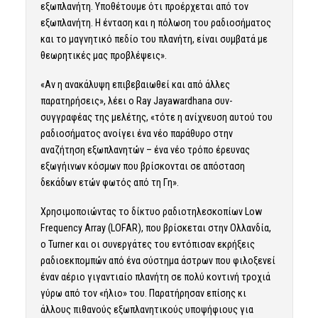
εξωπλανήτη. Υποθέτουμε ότι προέρχεται από τον
εξωπλανήτη. Η ένταση και η πόλωση του ραδιοσήματος
και το μαγνητικό πεδίο του πλανήτη, είναι συμβατά με
θεωρητικές μας προβλέψεις».
«Aν η ανακάλυψη επιβεβαιωθεί και από άλλες
παρατηρήσεις», λέει ο Ray Jayawardhana συν-
συγγραφέας της μελέτης, «τότε η ανίχνευση αυτού του
ραδιοσήματος ανοίγει ένα νέο παράθυρο στην
αναζήτηση εξωπλανητών – ένα νέο τρόπο έρευνας
εξωγήινων κόσμων που βρίσκονται σε απόσταση
δεκάδων ετών φωτός από τη Γη».
Χρησιμοποιώντας το δίκτυο ραδιοτηλεσκοπίων Low
Frequency Array (LOFAR), που βρίσκεται στην Ολλανδία,
ο Turner και οι συνεργάτες του εντόπισαν εκρήξεις
ραδιοεκπομπών από ένα σύστημα άστρων που φιλοξενεί
έναν αέριο γιγαντιαίο πλανήτη σε πολύ κοντινή τροχιά
γύρω από τον «ήλιο» του. Παρατήρησαν επίσης κι
άλλους πιθανούς εξωπλανητικούς υποψήφιους για