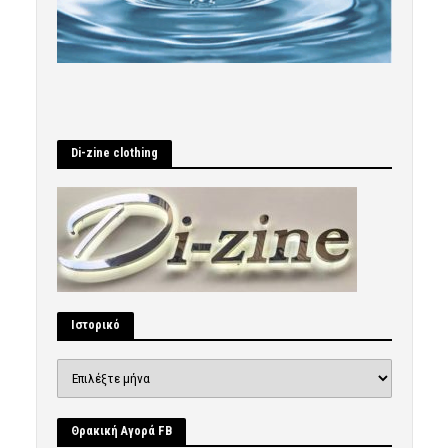
Di-zine clothing
Ιστορικό
Ιστορικό
Θρακική Αγορά FB