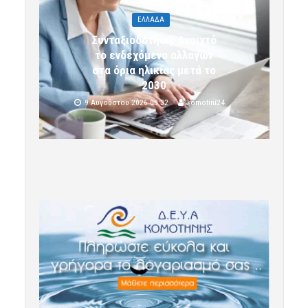
ΕΛΛΑΔΑ
Συνταξιοδότηση: Ανοιχτό
το ενδεχόμενο αλλαγών
στα όρια ηλικίας μετά το
2030
9 Αυγούστου 2026 09:32
komotini24