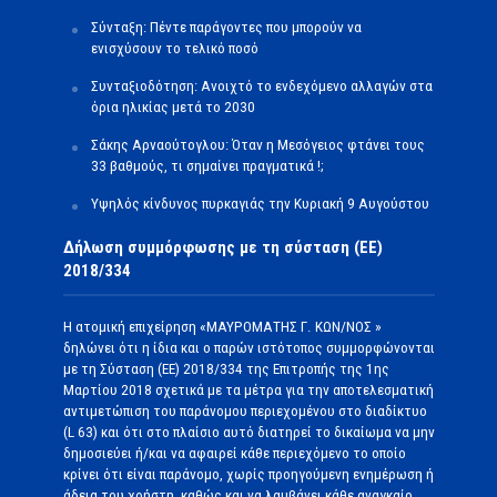
Σύνταξη: Πέντε παράγοντες που μπορούν να
ενισχύσουν το τελικό ποσό
Συνταξιοδότηση: Ανοιχτό το ενδεχόμενο αλλαγών στα
όρια ηλικίας μετά το 2030
Σάκης Αρναούτογλου: Όταν η Μεσόγειος φτάνει τους
33 βαθμούς, τι σημαίνει πραγματικά !;
Υψηλός κίνδυνος πυρκαγιάς την Κυριακή 9 Αυγούστου
Δήλωση συμμόρφωσης με τη σύσταση (ΕΕ)
2018/334
Η ατομική επιχείρηση «ΜΑΥΡΟΜΑΤΗΣ Γ. ΚΩΝ/ΝΟΣ »
δηλώνει ότι η ίδια και ο παρών ιστότοπος συμμορφώνονται
με τη Σύσταση (ΕΕ) 2018/334 της Επιτροπής της 1ης
Μαρτίου 2018 σχετικά με τα μέτρα για την αποτελεσματική
αντιμετώπιση του παράνομου περιεχομένου στο διαδίκτυο
(L 63) και ότι στο πλαίσιο αυτό διατηρεί το δικαίωμα να μην
δημοσιεύει ή/και να αφαιρεί κάθε περιεχόμενο το οποίο
κρίνει ότι είναι παράνομο, χωρίς προηγούμενη ενημέρωση ή
άδεια του χρήστη, καθώς και να λαμβάνει κάθε αναγκαίο