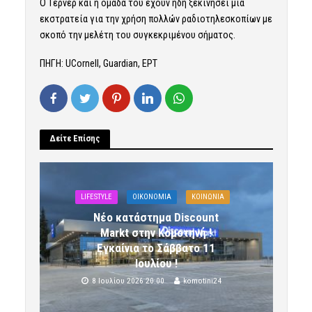
Ο Τέρνερ και η ομάδα του έχουν ήδη ξεκινήσει μια
εκστρατεία για την χρήση πολλών ραδιοτηλεσκοπίων με
σκοπό την μελέτη του συγκεκριμένου σήματος.
ΠΗΓΗ: UCornell, Guardian, ΕΡΤ
Δείτε Επίσης
LIFESTYLE
OIKONOMIA
ΚΟΙΝΩΝΙΑ
Νέο κατάστημα Discount
Markt στην Κομοτηνή !
Εγκαίνια το Σάββατο 11
Ιουλίου !
8 Ιουλίου 2026 20:00
komotini24