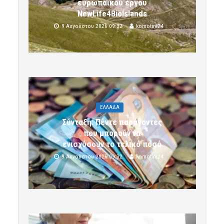
ευρωπαϊκού έργου
NewLife4BioIslands
9 Αυγούστου 2026 09:32
komotini24
ΕΛΛΑΔΑ
Σύνταξη: Πέντε παράγοντες
που μπορούν να
ενισχύσουν το τελικό ποσό
9 Αυγούστου 2026 09:32
komotini24