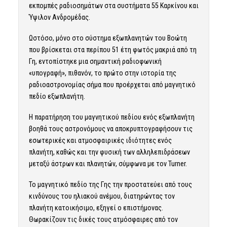
εκπομπές ραδιοσημάτων στα συστήματα 55 Καρκίνου και
Ύψιλον Ανδρομέδας.
Ωστόσο, μόνο στο σύστημα εξωπλανητών του Βοώτη
που βρίσκεται στα περίπου 51 έτη φωτός μακριά από τη
Γη, εντοπίστηκε μια σημαντική ραδιοφωνική
«υπογραφή», πιθανόν, το πρώτο στην ιστορία της
ραδιοαστρονομίας σήμα που προέρχεται από μαγνητικό
πεδίο εξωπλανήτη.
Η παρατήρηση του μαγνητικού πεδίου ενός εξωπλανήτη
βοηθά τους αστρονόμους να αποκρυπτογραφήσουν τις
εσωτερικές και ατμοσφαιρικές ιδιότητες ενός
πλανήτη, καθώς και την φυσική των αλληλεπιδράσεων
μεταξύ άστρων και πλανητών, σύμφωνα με τον Turner.
Το μαγνητικό πεδίο της Γης την προστατεύει από τους
κινδύνους του ηλιακού ανέμου, διατηρώντας τον
πλανήτη κατοικήσιμο, εξηγεί ο επιστήμονας.
Θωρακίζουν τις δικές τους ατμόσφαιρες από τον