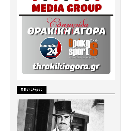
Ο Ποπολάρος