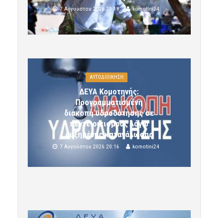
7 Αυγούστου 2026 20:18
komotini24
ΑΥΤΟΔΙΟΙΚΗΣΗ
ΔΕΥΑ Κομοτηνής:
Προγραμματισμένη
διακοπή υδροδότησης σε
πέντε οικισμούς λόγω
αυξημένης κατανάλωσης
7 Αυγούστου 2026 20:16
komotini24