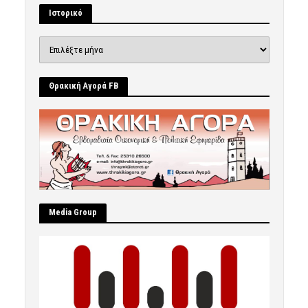
Ιστορικό
Ιστορικό
Θρακική Αγορά FB
Μedia Group