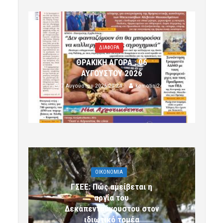
ΔΙΑΦΟΡΑ
ΘΡΑΚΙΚΗ ΑΓΟΡΑ : 06
ΑΥΓΟΥΣΤΟΥ 2026
7 Αυγούστου 2026 20:24
komotini24
OIKONOMIA
ΓΣΕΕ: Πώς αμείβεται η
αργία του
Δεκαπενταύγουστου στον
ιδιωτικό τομέα