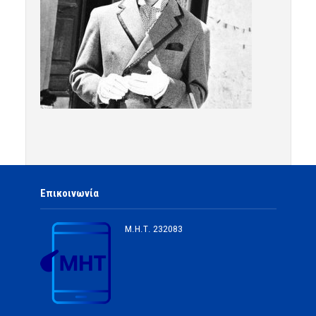
Επικοινωνία
Μ.Η.Τ.
232083