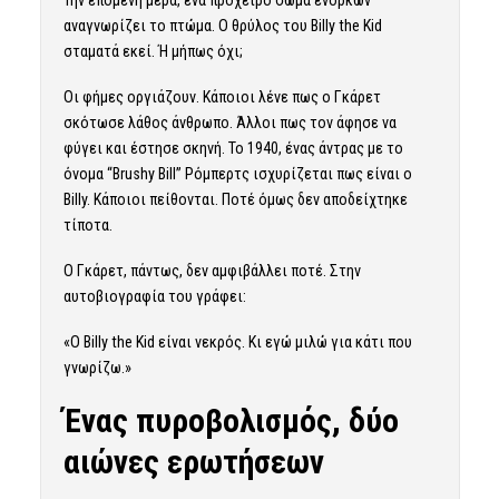
Την επόμενη μέρα, ένα πρόχειρο σώμα ενόρκων
αναγνωρίζει το πτώμα. Ο θρύλος του Billy the Kid
σταματά εκεί. Ή μήπως όχι;
Οι φήμες οργιάζουν. Κάποιοι λένε πως ο Γκάρετ
σκότωσε λάθος άνθρωπο. Άλλοι πως τον άφησε να
φύγει και έστησε σκηνή. Το 1940, ένας άντρας με το
όνομα “Brushy Bill” Ρόμπερτς ισχυρίζεται πως είναι ο
Billy. Κάποιοι πείθονται. Ποτέ όμως δεν αποδείχτηκε
τίποτα.
Ο Γκάρετ, πάντως, δεν αμφιβάλλει ποτέ. Στην
αυτοβιογραφία του γράφει:
«Ο Billy the Kid είναι νεκρός. Κι εγώ μιλώ για κάτι που
γνωρίζω.»
Ένας πυροβολισμός, δύο
αιώνες ερωτήσεων