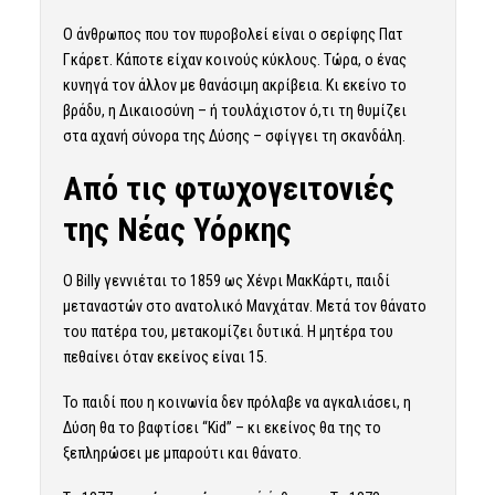
Ο άνθρωπος που τον πυροβολεί είναι ο σερίφης Πατ
Γκάρετ. Κάποτε είχαν κοινούς κύκλους. Τώρα, ο ένας
κυνηγά τον άλλον με θανάσιμη ακρίβεια. Κι εκείνο το
βράδυ, η Δικαιοσύνη – ή τουλάχιστον ό,τι τη θυμίζει
στα αχανή σύνορα της Δύσης – σφίγγει τη σκανδάλη.
Από τις φτωχογειτονιές
της Νέας Υόρκης
Ο Billy γεννιέται το 1859 ως Χένρι ΜακΚάρτι, παιδί
μεταναστών στο ανατολικό Μανχάταν. Μετά τον θάνατο
του πατέρα του, μετακομίζει δυτικά. Η μητέρα του
πεθαίνει όταν εκείνος είναι 15.
Το παιδί που η κοινωνία δεν πρόλαβε να αγκαλιάσει, η
Δύση θα το βαφτίσει “Kid” – κι εκείνος θα της το
ξεπληρώσει με μπαρούτι και θάνατο.