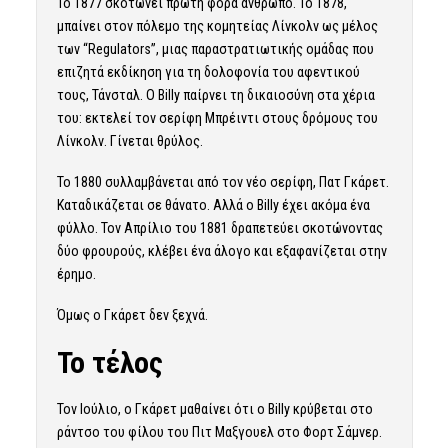
Το 1877 σκοτώνει πρώτη φορά άνθρωπο. Το 1878,
μπαίνει στον πόλεμο της κομητείας Λίνκολν ως μέλος
των “Regulators”, μιας παραστρατιωτικής ομάδας που
επιζητά εκδίκηση για τη δολοφονία του αφεντικού
τους, Τάνσταλ. Ο Billy παίρνει τη δικαιοσύνη στα χέρια
του: εκτελεί τον σερίφη Μπρέιντι στους δρόμους του
Λίνκολν. Γίνεται θρύλος.
Το 1880 συλλαμβάνεται από τον νέο σερίφη, Πατ Γκάρετ.
Καταδικάζεται σε θάνατο. Αλλά ο Billy έχει ακόμα ένα
φύλλο. Τον Απρίλιο του 1881 δραπετεύει σκοτώνοντας
δύο φρουρούς, κλέβει ένα άλογο και εξαφανίζεται στην
έρημο.
Όμως ο Γκάρετ δεν ξεχνά.
Το τέλος
Τον Ιούλιο, ο Γκάρετ μαθαίνει ότι ο Billy κρύβεται στο
ράντσο του φίλου του Πιτ Μαξγουελ στο Φορτ Σάμνερ.