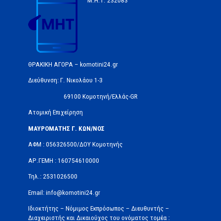
Μ.Η.Τ.
232083
ΘΡΑΚΙΚΗ ΑΓΟΡΑ – komotini24.gr
Διεύθυνση: Γ. Νικολάου 1-3
69100 Κομοτηνή/Ελλάς-GR
Ατομική Επιχείρηση
ΜΑΥΡΟΜΑΤΗΣ Γ. ΚΩΝ/ΝΟΣ
ΑΦΜ : 056326500/ΔOΥ Κομοτηνής
ΑΡ.ΓΕΜΗ : 160754610000
Τηλ.: 2531026500
Email: info@komotini24.gr
Ιδιοκτήτης – Νόμιμος Εκπρόσωπος – Διευθυντής –
Διαχειριστής και Δικαιούχος του ονόματος τομέα :