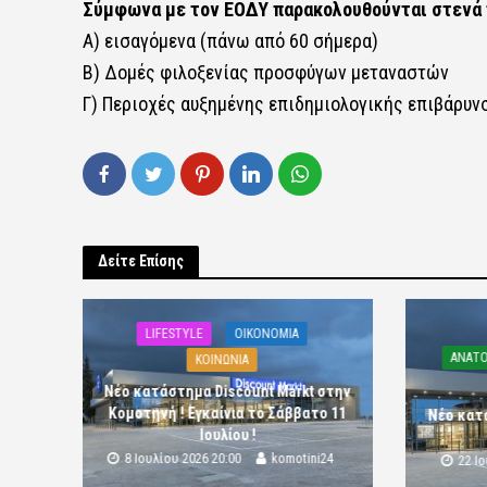
Σύμφωνα με τον ΕΟΔΥ παρακολουθούνται στενά 
Α) εισαγόμενα (πάνω από 60 σήμερα)
Β) Δομές φιλοξενίας προσφύγων μεταναστών
Γ) Περιοχές αυξημένης επιδημιολογικής επιβάρυνσ
Δείτε Επίσης
LIFESTYLE
OIKONOMIA
ΑΝΑΤΟ
ΚΟΙΝΩΝΙΑ
Νέο κατάστημα Discount Markt στην
Κομοτηνή ! Εγκαίνια το Σάββατο 11
Νέο κατ
Ιουλίου !
8 Ιουλίου 2026 20:00
komotini24
22 Ι