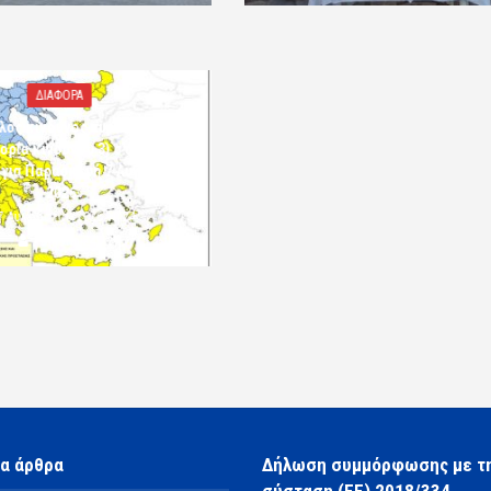
ΔΙΑΦΟΡΑ
λός κίνδυνος πυρκαγιάς
ορία κινδύνου 3) στην Π.Ε.
 για Παρασκευή 7 Αυγούστου
2026»
7 Αυγούστου 2026 10:24
komotini24
α άρθρα
Δήλωση συμμόρφωσης με τ
σύσταση (ΕΕ) 2018/334