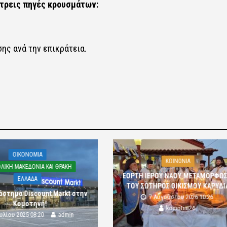
τρεις πηγές κρουσμάτων:
ης ανά την επικράτεια.
OIKONOMIA
ΚΟΙΝΩΝΙΑ
ΛΙΚΗ ΜΑΚΕΔΟΝΙΑ ΚΑΙ ΘΡΑΚΗ
ΕΟΡΤΗ ΙΕΡΟΥ ΝΑΟΥ ΜΕΤΑΜΟΡΦΩ
ΕΛΛΑΔΑ
ΤΟΥ ΣΩΤΗΡΟΣ ΟΙΚΙΣΜΟΥ ΚΑΡΥΔΙ
άστημα Discount Markt στην
7 Αυγούστου 2026 10:26
Κομοτηνή!
komotini24
ουλίου 2025 08:20
admin