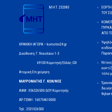
Μ.Η.Τ.
232083
ΕΟΡΤΗ
ΤΟΥ Σ
ΚΟΜΟΤ
ΠΥΡΚΑ
ΑΠΟ Τ
Υψηλός
ΘΡΑΚΙΚΗ ΑΓΟΡΑ – komotini24.gr
κινδύν
Παρασκ
Διεύθυνση: Γ. Νικολάου 1-3
Ντίνος
69100 Κομοτηνή/Ελλάς-GR
κοστίζ
Ατομική Επιχείρηση
τόπο μ
ΜΑΥΡΟΜΑΤΗΣ Γ. ΚΩΝ/ΝΟΣ
Έρευνα
δεινόσ
ΑΦΜ : 056326500/ΔOΥ Κομοτηνής
θηλαστ
ΑΡ.ΓΕΜΗ : 160754610000
Τηλ.: 2531026500