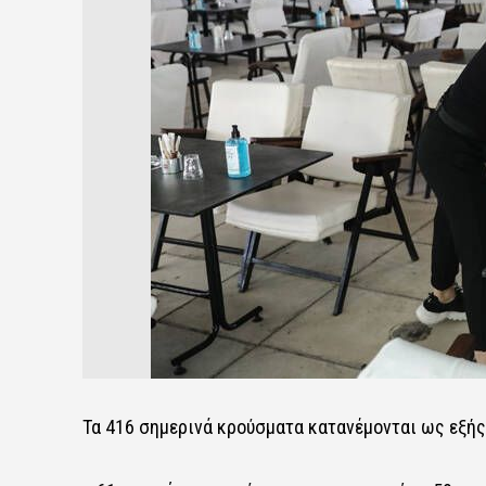
Τα 416 σημερινά κρούσματα κατανέμονται ως εξής