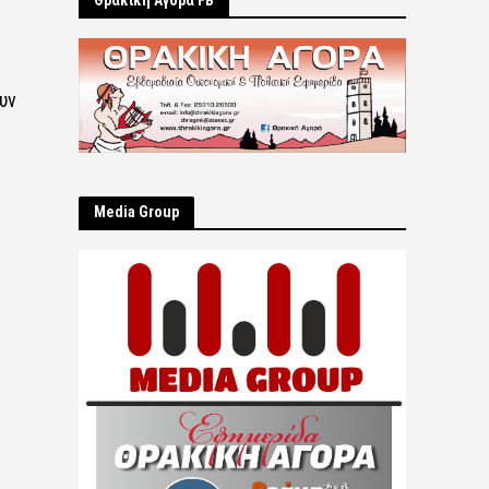
Θρακική Αγορά FB
υν
Μedia Group