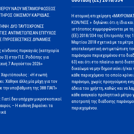
 ΙΕΡΟΥ ΝΑΟΥ ΜΕΤΑΜΟΡΦΩΣΕΩΣ
ΩΤΗΡΟΣ ΟΙΚΙΣΜΟΥ ΚΑΡΥΔΙΑΣ.
Η ατομική επιχείρηση «ΜΑΥΡΟΜΑΤ
ΚΩΝ/ΝΟΣ » δηλώνει ότι η ίδια και
ΗΝΗ: ΔΥΟ ΤΑΥΤΟΧΡΟΝΕΣ
ιστότοπος συμμορφώνονται με τη
ΓΙΕΣ ΑΝΤΙΜΕΤΩΠΙΣΑΝ ΕΠΙΤΥΧΩΣ
(ΕΕ) 2018/334 της Επιτροπής της 
ΙΣ ΠΥΡΟΣΒΕΣΤΙΚΕΣ ΔΥΝΑΜΕΙΣ
Μαρτίου 2018 σχετικά με τα μέτρα 
αποτελεσματική αντιμετώπιση το
 κίνδυνος πυρκαγιάς (κατηγορία
παράνομου περιεχομένου στο διαδ
ου 3) στην Π.Ε. Ροδόπης για
63) και ότι στο πλαίσιο αυτό διατ
ευή 7 Αυγούστου 2026»
δικαίωμα να μην δημοσιεύει ή/και 
 Χαριτόπουλος : «Η σιωπή
κάθε περιεχόμενο το οποίο κρίνει 
ει: Χάθηκε άλλη μία μάχη για τον
παράνομο, χωρίς προηγούμενη εν
ε την υποβάθμιση της 388 ΠΑΠ»
άδεια του χρήστη, καθώς και να λα
κάθε αναγκαίο προληπτικό μέτρο γ
: Γιατί δεν υπήρχαν μικροσκοπικοί
αποτροπή της διάδοσης παράνομ
αυροι; – Η ευθύνη βαραίνει τα
περιεχομένου.
ικά