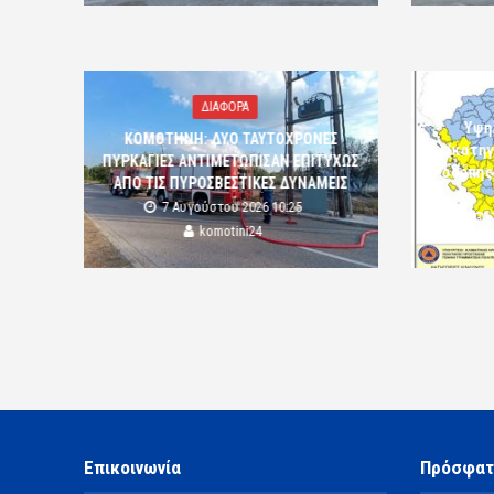
ΔΙΑΦΟΡΑ
Υψη
ΚΟΜΟΤΗΝΗ: ΔΥΟ ΤΑΥΤΟΧΡΟΝΕΣ
(κατηγ
ΠΥΡΚΑΓΙΕΣ ΑΝΤΙΜΕΤΩΠΙΣΑΝ ΕΠΙΤΥΧΩΣ
Ροδόπης
ΑΠΟ ΤΙΣ ΠΥΡΟΣΒΕΣΤΙΚΕΣ ΔΥΝΑΜΕΙΣ
7 Αυγούστου 2026 10:25
komotini24
Επικοινωνία
Πρόσφατ