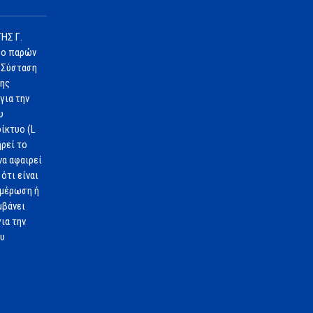
ΗΣ Γ.
 ο παρών
 Σύσταση
1ης
για την
υ
ίκτυο (L
ηρεί το
να αφαιρεί
ότι είναι
ημέρωση ή
μβάνει
ια την
ου