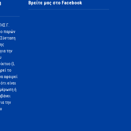
η
Βρείτε μας στο Facebook
ΗΣ Γ.
 ο παρών
 Σύσταση
1ης
για την
υ
ίκτυο (L
ηρεί το
να αφαιρεί
ότι είναι
ημέρωση ή
μβάνει
ια την
ου