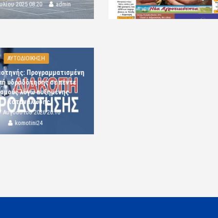
ουλίου 2025 08:20
admin
ΑΥΤΟΔΙΟΙΚΗΣΗ
μοτηνής: Προγραμματισμένη
πή υδροδότησης σε πέντε
ισμούς λόγω αυξημένης
κατανάλωσης
7 Αυγούστου 2026 20:16
komotini24