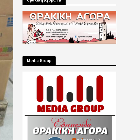
Θρακική Αγορά FB
Μedia Group