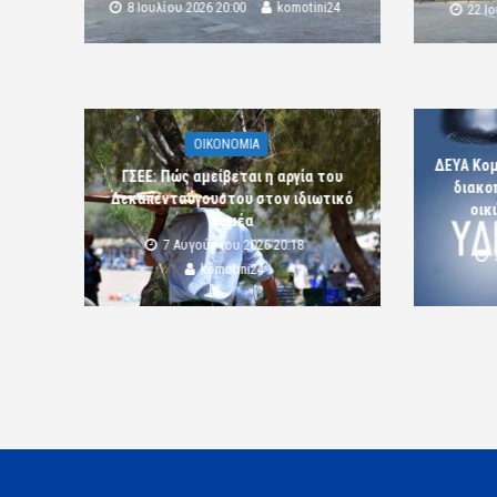
8 Ιουλίου 2026 20:00
komotini24
22 Ι
OIKONOMIA
ΔΕΥΑ Κο
ΓΣΕΕ: Πώς αμείβεται η αργία του
διακο
Δεκαπενταύγουστου στον ιδιωτικό
οικ
τομέα
7 Αυγούστου 2026 20:18
komotini24