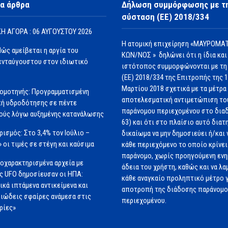
α άρθρα
Δήλωση συμμόρφωσης με τ
σύσταση (ΕΕ) 2018/334
Η ΑΓΟΡΑ : 06 ΑΥΓΟΥΣΤΟΥ 2026
Η ατομική επιχείρηση «ΜΑΥΡΟΜΑΤ
Πώς αμείβεται η αργία του
ΚΩΝ/ΝΟΣ » δηλώνει ότι η ίδια και
νταύγουστου στον ιδιωτικό
ιστότοπος συμμορφώνονται με τη
(ΕΕ) 2018/334 της Επιτροπής της 
Μαρτίου 2018 σχετικά με τα μέτρα 
ομοτηνής: Προγραμματισμένη
αποτελεσματική αντιμετώπιση το
ή υδροδότησης σε πέντε
παράνομου περιεχομένου στο διαδ
ούς λόγω αυξημένης κατανάλωσης
63) και ότι στο πλαίσιο αυτό διατ
ισμός: Στο 3,4% τον Ιούλιο –
δικαίωμα να μην δημοσιεύει ή/και 
» οι τιμές σε στέγη και καύσιμα
κάθε περιεχόμενο το οποίο κρίνει 
παράνομο, χωρίς προηγούμενη εν
οχαρακτηρισμένα αρχεία με
άδεια του χρήστη, καθώς και να λα
ς UFO δημοσίευσαν οι ΗΠΑ:
κάθε αναγκαίο προληπτικό μέτρο γ
ικά ιπτάμενα αντικείμενα και
αποτροπή της διάδοσης παράνομ
ιώδεις σφαίρες ανάμεσα στις
περιεχομένου.
ρίες»