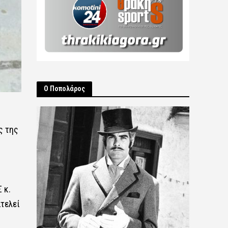
Ο Ποπολάρος
ς της
 κ.
τελεί