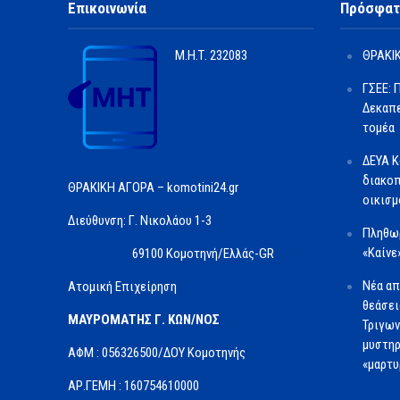
Επικοινωνία
Πρόσφατ
Μ.Η.Τ.
232083
ΘΡΑΚΙΚ
ΓΣΕΕ: 
Δεκαπε
τομέα
ΔΕΥΑ Κ
διακοπ
ΘΡΑΚΙΚΗ ΑΓΟΡΑ – komotini24.gr
οικισμ
Διεύθυνση: Γ. Νικολάου 1-3
Πληθωρ
«Καίνε
69100 Κομοτηνή/Ελλάς-GR
Νέα απ
Ατομική Επιχείρηση
θεάσει
ΜΑΥΡΟΜΑΤΗΣ Γ. ΚΩΝ/ΝΟΣ
Τριγων
μυστηρ
ΑΦΜ : 056326500/ΔOΥ Κομοτηνής
«μαρτυ
ΑΡ.ΓΕΜΗ : 160754610000