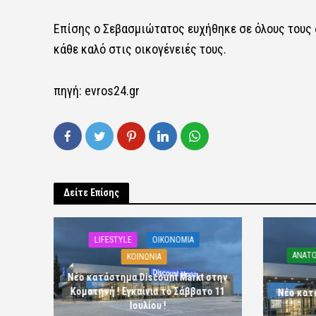
Επίσης ο Σεβασμιώτατος ευχήθηκε σε όλους τους 
κάθε καλό στις οικογένειές τους.
πηγή:
evros24.gr
Δείτε Επίσης
LIFESTYLE
OIKONOMIA
ΑΝΑΤΟ
ΚΟΙΝΩΝΙΑ
Νέο κατάστημα Discount Markt στην
Κομοτηνή ! Εγκαίνια το Σάββατο 11
Νέο κατ
Ιουλίου !