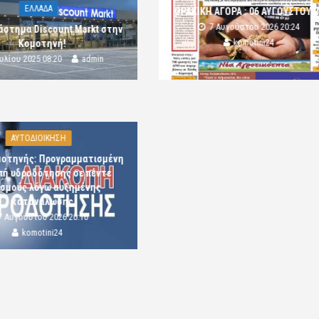
ΕΛΛΑΔΑ
ΘΡΑΚΙΚΗ ΑΓΟΡΑ : 06 ΑΥΓΟΥΣΤΟΥ 
7 Αυγούστου 2026 20:24
άστημα Discount Markt στην
komotini24
Κομοτηνή!
ουλίου 2025 08:20
admin
ΑΥΤΟΔΙΟΙΚΗΣΗ
μοτηνής: Προγραμματισμένη
πή υδροδότησης σε πέντε
ισμούς λόγω αυξημένης
κατανάλωσης
7 Αυγούστου 2026 20:16
komotini24