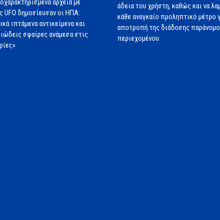
οχαρακτηρισμένα αρχεία με
άδεια του χρήστη, καθώς και να λα
ς UFO δημοσίευσαν οι ΗΠΑ:
κάθε αναγκαίο προληπτικό μέτρο γ
ικά ιπτάμενα αντικείμενα και
αποτροπή της διάδοσης παράνομ
ιώδεις σφαίρες ανάμεσα στις
περιεχομένου.
ρίες»