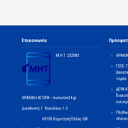
Επικοινωνία
Πρόσφατ
Μ.Η.Τ.
232083
ΘΡΑΚΙΚ
ΓΣΕΕ: 
Δεκαπε
τομέα
ΔΕΥΑ Κ
διακοπ
ΘΡΑΚΙΚΗ ΑΓΟΡΑ – komotini24.gr
οικισμ
Διεύθυνση: Γ. Νικολάου 1-3
Πληθωρ
«Καίνε
69100 Κομοτηνή/Ελλάς-GR