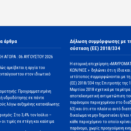
α άρθρα
Δήλωση συμμόρφωσης με τ
σύσταση (ΕΕ) 2018/334
Η ΑΓΟΡΑ : 06 ΑΥΓΟΥΣΤΟΥ 2026
Η ατομική επιχείρηση «ΜΑΥΡΟΜΑΤ
Πώς αμείβεται η αργία του
ΚΩΝ/ΝΟΣ » δηλώνει ότι η ίδια και
νταύγουστου στον ιδιωτικό
ιστότοπος συμμορφώνονται με τη
(ΕΕ) 2018/334 της Επιτροπής της 
Μαρτίου 2018 σχετικά με τα μέτρα 
ομοτηνής: Προγραμματισμένη
αποτελεσματική αντιμετώπιση το
ή υδροδότησης σε πέντε
παράνομου περιεχομένου στο διαδ
ούς λόγω αυξημένης κατανάλωσης
63) και ότι στο πλαίσιο αυτό διατ
ισμός: Στο 3,4% τον Ιούλιο –
δικαίωμα να μην δημοσιεύει ή/και 
» οι τιμές σε στέγη και καύσιμα
κάθε περιεχόμενο το οποίο κρίνει 
παράνομο, χωρίς προηγούμενη εν