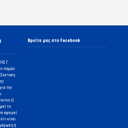
η
Βρείτε μας στο Facebook
ΗΣ Γ.
 ο παρών
 Σύσταση
1ης
για την
υ
ίκτυο (L
ηρεί το
να αφαιρεί
ότι είναι
ημέρωση ή