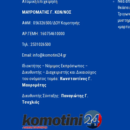
Νέα απ
Ατομική Επιχείρηση
θεάσει
ΜΑΥΡΟΜΑΤΗΣ Γ. ΚΩΝ/ΝΟΣ
Τριγων
μυστηρ
ΑΦΜ : 056326500/ΔOΥ Κομοτηνής
«μαρτυ
ΑΡ.ΓΕΜΗ : 160754610000
Τηλ.: 2531026500
Email: info@komotini24.gr
Ιδιοκτήτης – Νόμιμος Εκπρόσωπος –
Διευθυντής – Διαχειριστής και Δικαιούχος
του ονόματος τομέα :
Κωνσταντίνος Γ.
Μαυρομάτης
Διευθυντής Σύνταξης :
Παναγιώτης Γ.
Τσοχλιάς