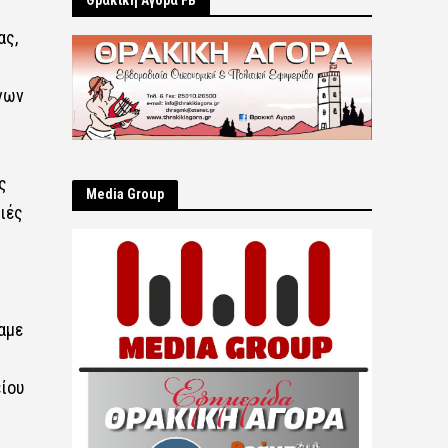
Θρακική Αγορά FB
ας,
νων
ς
Μedia Group
ιές
αμε
ίου