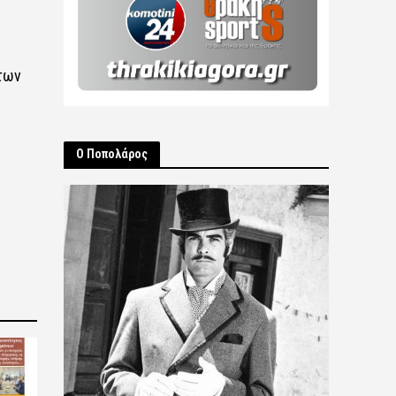
των
Ο Ποπολάρος