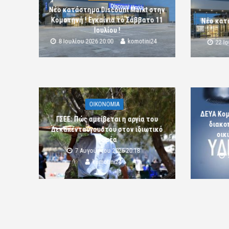
Νέο κατάστημα Discount Markt στην
Κομοτηνή ! Εγκαίνια το Σάββατο 11
Νέο κατ
Ιουλίου !
8 Ιουλίου 2026 20:00
komotini24
22 Ι
OIKONOMIA
ΔΕΥΑ Κο
ΓΣΕΕ: Πώς αμείβεται η αργία του
διακο
Δεκαπενταύγουστου στον ιδιωτικό
οικ
τομέα
7 Αυγούστου 2026 20:18
komotini24