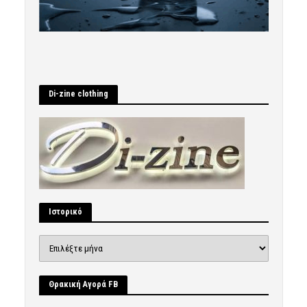
Di-zine clothing
Ιστορικό
Ιστορικό
Θρακική Αγορά FB