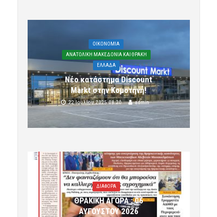
OIKONOMIA
ΑΝΑΤΟΛΙΚΗ ΜΑΚΕΔΟΝΙΑ ΚΑΙ ΘΡΑΚΗ
ΕΛΛΑΔΑ
Νέο κατάστημα Discount
Markt στην Κομοτηνή!
22 Ιουλίου 2025 08:20
admin
ΔΙΑΦΟΡΑ
ΘΡΑΚΙΚΗ ΑΓΟΡΑ : 06
ΑΥΓΟΥΣΤΟΥ 2026