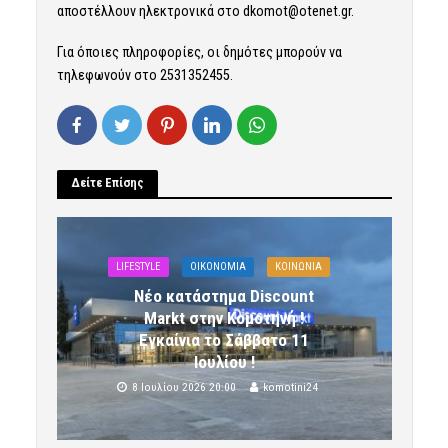
αποστέλλουν ηλεκτρονικά στο
dkomot@otenet.gr
.
Για όποιες πληροφορίες, οι δημότες μπορούν να
τηλεφωνούν στο 2531352455.
Δείτε Επίσης
LIFESTYLE
OIKONOMIA
ΚΟΙΝΩΝΙΑ
Νέο κατάστημα Discount
Markt στην Κομοτηνή !
Εγκαίνια το Σάββατο 11
Ιουλίου !
8 Ιουλίου 2026 20:00
komotini24