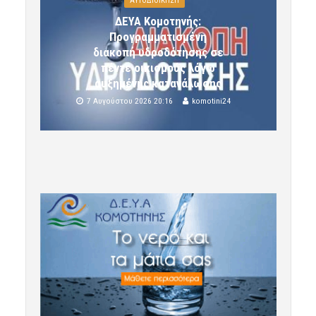
ΑΥΤΟΔΙΟΙΚΗΣΗ
ΔΕΥΑ Κομοτηνής:
Προγραμματισμένη
διακοπή υδροδότησης σε
πέντε οικισμούς λόγω
αυξημένης κατανάλωσης
7 Αυγούστου 2026 20:16
komotini24