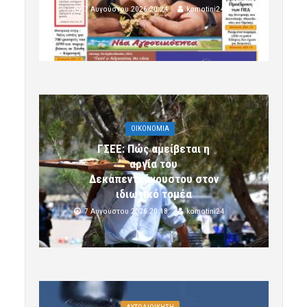
7 Αυγούστου 2026 20:24
komotini24
OIKONOMIA
ΓΣΕΕ: Πώς αμείβεται η
αργία του
Δεκαπενταύγουστου στον
ιδιωτικό τομέα
7 Αυγούστου 2026 20:18
komotini24