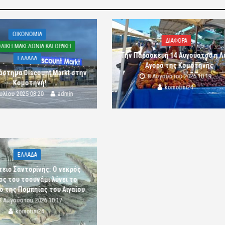
OIKONOMIA
ΔΙΑΦΟΡΑ
ΛΙΚΗ ΜΑΚΕΔΟΝΙΑ ΚΑΙ ΘΡΑΚΗ
Την Παρασκευή 14 Αυγούστου η Λ
ΕΛΛΑΔΑ
Αγορά της Κομοτηνής
άστημα Discount Markt στην
8 Αυγούστου 2026 10:19
Κομοτηνή!
komotini24
ουλίου 2025 08:20
admin
ΕΛΛΑΔΑ
ειο Σαντορίνης: Ο νεκρός
ς του τσουνάμι λύνει το
ο της Πομπηίας του Αιγαίου
8 Αυγούστου 2026 10:17
komotini24