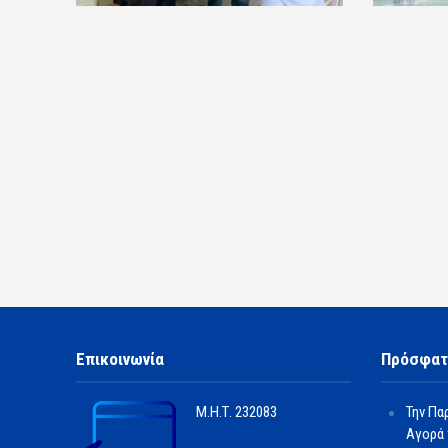
Επικοινωνία
Πρόσφατ
Μ.Η.Τ.
232083
Την Πα
Αγορά 