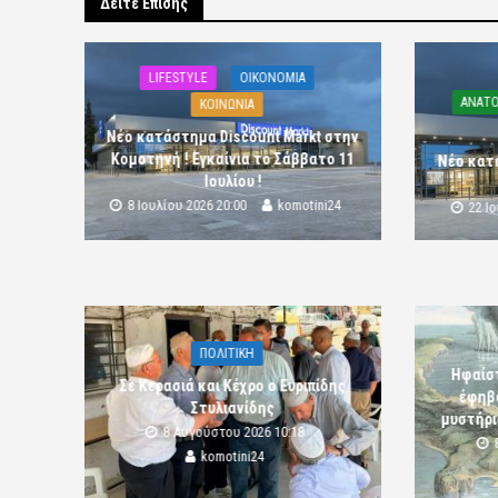
Δείτε Επίσης
LIFESTYLE
OIKONOMIA
ΑΝΑΤΟ
ΚΟΙΝΩΝΙΑ
Νέο κατάστημα Discount Markt στην
Κομοτηνή ! Εγκαίνια το Σάββατο 11
Νέο κατ
Ιουλίου !
8 Ιουλίου 2026 20:00
komotini24
22 Ι
ΠΟΛΙΤΙΚΗ
Ηφαίστ
Σε Κερασιά και Κέχρο ο Ευριπίδης
έφηβο
Στυλιανίδης
μυστήρι
8 Αυγούστου 2026 10:18
komotini24