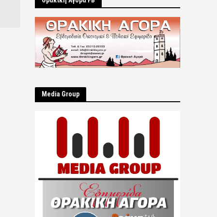
Θρακική Αγορά FB
Μedia Group