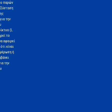
 ο παρών
 Σύσταση
1ης
για την
υ
ίκτυο (L
ηρεί το
να αφαιρεί
ότι είναι
ημέρωση ή
μβάνει
ια την
ου