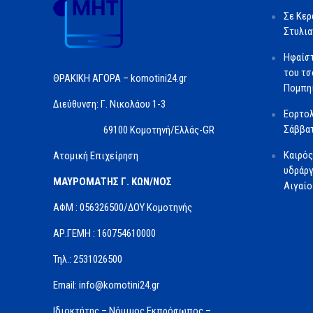
Σε Κερ
Στυλια
Ηφαίστ
του τσ
ΘΡΑΚΙΚΗ ΑΓΟΡΑ – komotini24.gr
Πομπηί
Διεύθυνση: Γ. Νικολάου 1-3
Εορτολ
Σάββατ
69100 Κομοτηνή/Ελλάς-GR
Καιρός
Ατομική Επιχείρηση
υδράργ
ΜΑΥΡΟΜΑΤΗΣ Γ. ΚΩΝ/ΝΟΣ
Αιγαίο
ΑΦΜ : 056326500/ΔOΥ Κομοτηνής
ΑΡ.ΓΕΜΗ : 160754610000
Τηλ.: 2531026500
Email: info@komotini24.gr
Ιδιοκτήτης – Νόμιμος Εκπρόσωπος –