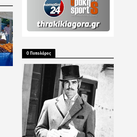
αϊκή
Ο Ποπολάρος