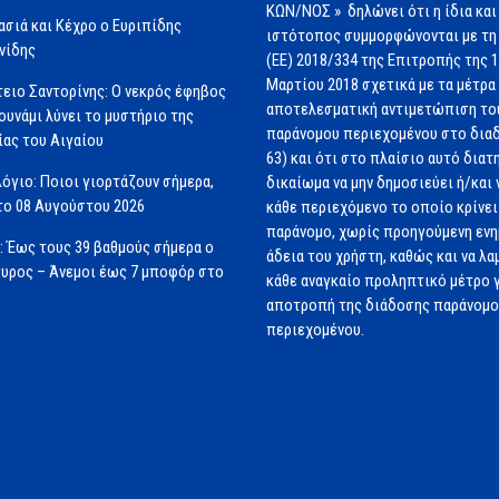
ΚΩΝ/ΝΟΣ » δηλώνει ότι η ίδια και
ασιά και Κέχρο ο Ευριπίδης
ιστότοπος συμμορφώνονται με τη
νίδης
(ΕΕ) 2018/334 της Επιτροπής της 
Μαρτίου 2018 σχετικά με τα μέτρα 
ειο Σαντορίνης: Ο νεκρός έφηβος
αποτελεσματική αντιμετώπιση το
ουνάμι λύνει το μυστήριο της
παράνομου περιεχομένου στο διαδ
ας του Αιγαίου
63) και ότι στο πλαίσιο αυτό διατ
όγιο: Ποιοι γιορτάζουν σήμερα,
δικαίωμα να μην δημοσιεύει ή/και 
ο 08 Αυγούστου 2026
κάθε περιεχόμενο το οποίο κρίνει 
παράνομο, χωρίς προηγούμενη εν
: Έως τους 39 βαθμούς σήμερα ο
άδεια του χρήστη, καθώς και να λα
υρος – Άνεμοι έως 7 μποφόρ στο
κάθε αναγκαίο προληπτικό μέτρο γ
αποτροπή της διάδοσης παράνομ
περιεχομένου.