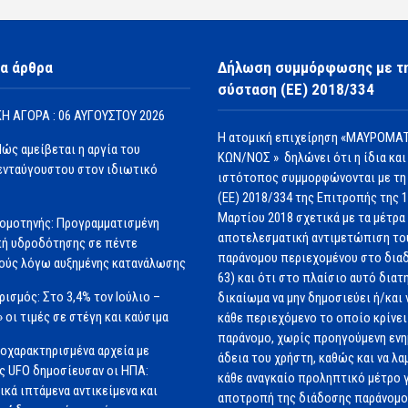
α άρθρα
Δήλωση συμμόρφωσης με τ
σύσταση (ΕΕ) 2018/334
Η ΑΓΟΡΑ : 06 ΑΥΓΟΥΣΤΟΥ 2026
Η ατομική επιχείρηση «ΜΑΥΡΟΜΑΤ
Πώς αμείβεται η αργία του
ΚΩΝ/ΝΟΣ » δηλώνει ότι η ίδια και
νταύγουστου στον ιδιωτικό
ιστότοπος συμμορφώνονται με τη
(ΕΕ) 2018/334 της Επιτροπής της 
Μαρτίου 2018 σχετικά με τα μέτρα 
ομοτηνής: Προγραμματισμένη
αποτελεσματική αντιμετώπιση το
ή υδροδότησης σε πέντε
παράνομου περιεχομένου στο διαδ
ούς λόγω αυξημένης κατανάλωσης
63) και ότι στο πλαίσιο αυτό διατ
ισμός: Στο 3,4% τον Ιούλιο –
δικαίωμα να μην δημοσιεύει ή/και 
» οι τιμές σε στέγη και καύσιμα
κάθε περιεχόμενο το οποίο κρίνει 
παράνομο, χωρίς προηγούμενη εν
οχαρακτηρισμένα αρχεία με
άδεια του χρήστη, καθώς και να λα
ς UFO δημοσίευσαν οι ΗΠΑ:
κάθε αναγκαίο προληπτικό μέτρο γ
ικά ιπτάμενα αντικείμενα και
αποτροπή της διάδοσης παράνομ