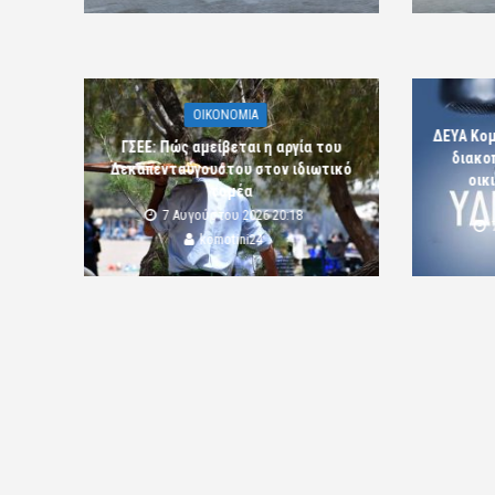
OIKONOMIA
ΔΕΥΑ Κο
ΓΣΕΕ: Πώς αμείβεται η αργία του
διακο
Δεκαπενταύγουστου στον ιδιωτικό
οικ
τομέα
7 Αυγούστου 2026 20:18
komotini24