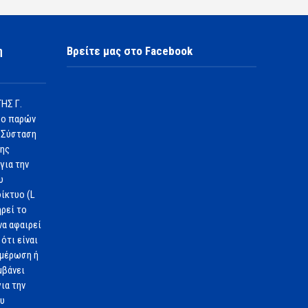
η
Βρείτε μας στο Facebook
ΗΣ Γ.
 ο παρών
 Σύσταση
1ης
για την
υ
ίκτυο (L
ηρεί το
να αφαιρεί
ότι είναι
ημέρωση ή
μβάνει
ια την
ου