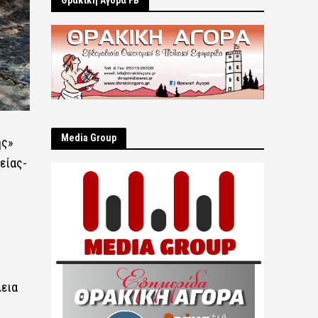
Θρακική Αγορά FB
Μedia Group
ης»
είας-
λεια