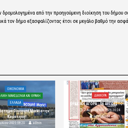
αν δρομολογημένα από την προηγούμενη διοίκηση του δήμου σ
ικά τον δήμο εξασφαλίζοντας έτσι σε μεγάλο βαθμό την ασφά
OIKONOMIA
ΔΙΑΦΟΡΑ
ΛΙΚΗ ΜΑΚΕΔΟΝΙΑ ΚΑΙ ΘΡΑΚΗ
ΕΛΛΑΔΑ
ΘΡΑΚΙΚΗ ΑΓΟΡΑ : 06 ΑΥΓΟΥΣΤΟΥ 
7 Αυγούστου 2026 20:24
άστημα Discount Markt στην
komotini24
Κομοτηνή!
ουλίου 2025 08:20
admin