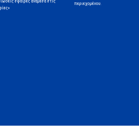
ιώδεις σφαίρες ανάμεσα στις
περιεχομένου.
ρίες»