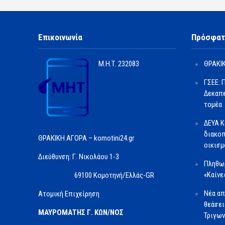
Επικοινωνία
Πρόσφατ
Μ.Η.Τ.
232083
ΘΡΑΚΙΚ
ΓΣΕΕ: 
Δεκαπε
τομέα
ΔΕΥΑ Κ
διακοπ
ΘΡΑΚΙΚΗ ΑΓΟΡΑ – komotini24.gr
οικισμ
Διεύθυνση: Γ. Νικολάου 1-3
Πληθωρ
«Καίνε
69100 Κομοτηνή/Ελλάς-GR
Νέα απ
Ατομική Επιχείρηση
θεάσει
ΜΑΥΡΟΜΑΤΗΣ Γ. ΚΩΝ/ΝΟΣ
Τριγων