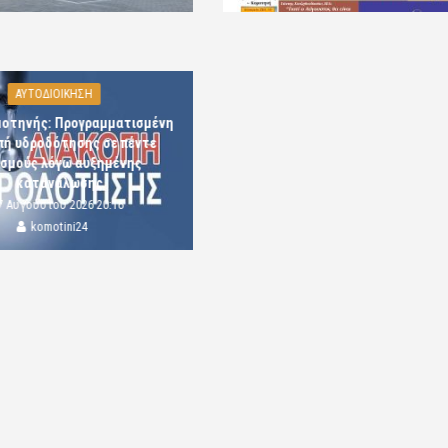
ΑΥΤΟΔΙΟΙΚΗΣΗ
μοτηνής: Προγραμματισμένη
πή υδροδότησης σε πέντε
ισμούς λόγω αυξημένης
κατανάλωσης
7 Αυγούστου 2026 20:16
komotini24