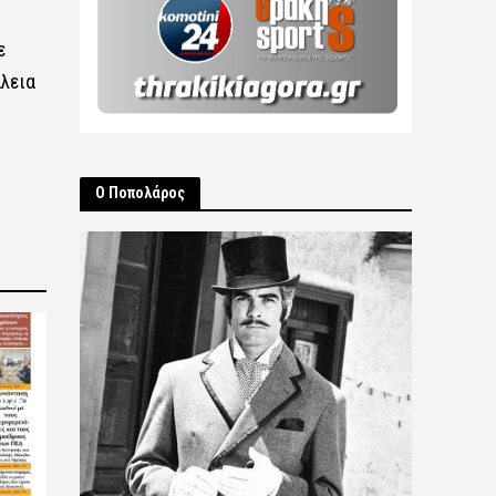
ε
λεια
Ο Ποπολάρος
2026