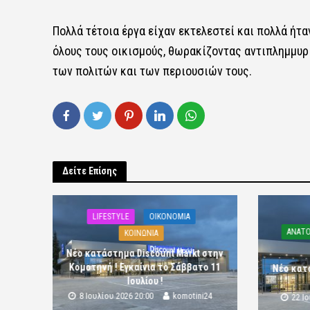
Πολλά τέτοια έργα είχαν εκτελεστεί και πολλά ήτ
όλους τους οικισμούς, θωρακίζοντας αντιπλημμυρ
των πολιτών και των περιουσιών τους.
Δείτε Επίσης
LIFESTYLE
OIKONOMIA
ΑΝΑΤΟ
ΚΟΙΝΩΝΙΑ
Νέο κατάστημα Discount Markt στην
Κομοτηνή ! Εγκαίνια το Σάββατο 11
Νέο κατ
Ιουλίου !
8 Ιουλίου 2026 20:00
komotini24
22 Ι