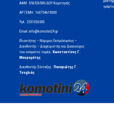
μυστηρ
ΑΦΜ : 056326500/ΔOΥ Κομοτηνής
«μαρτυ
ΑΡ.ΓΕΜΗ : 160754610000
Τηλ.: 2531026500
Email: info@komotini24.gr
Ιδιοκτήτης – Νόμιμος Εκπρόσωπος –
Διευθυντής – Διαχειριστής και Δικαιούχος
του ονόματος τομέα :
Κωνσταντίνος Γ.
Μαυρομάτης
Διευθυντής Σύνταξης :
Παναγιώτης Γ.
Τσοχλιάς