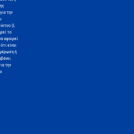
1ης
για την
υ
ίκτυο (L
ηρεί το
να αφαιρεί
ότι είναι
ημέρωση ή
μβάνει
ια την
ου