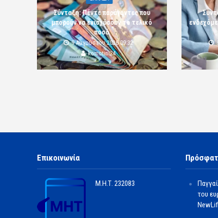
Σύνταξη: Πέντε παράγοντες που
Συντ
μπορούν να ενισχύσουν το τελικό
ενδεχόμε
ποσό
9 Αυγούστου 2026 09:32
komotini24
Επικοινωνία
Πρόσφατ
Μ.Η.Τ.
232083
Παγγαί
του ευ
NewLif