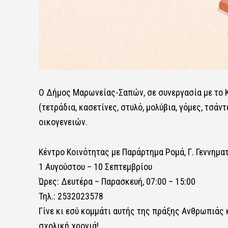
Ο Δήμος Μαρωνείας-Σαπών, σε συνεργασία με το Κ
(τετράδια, κασετίνες, στυλό, μολύβια, γόμες, τσά
οικογενειών.
Κέντρο Κοινότητας με Παράρτημα Ρομά, Γ. Γεννημα
1 Αυγούστου – 10 Σεπτεμβρίου
Ώρες: Δευτέρα – Παρασκευή, 07:00 – 15:00
Τηλ.: 2532023578
Γίνε κι εσύ κομμάτι αυτής της πράξης Ανθρωπιάς κ
σχολική χρονιά!