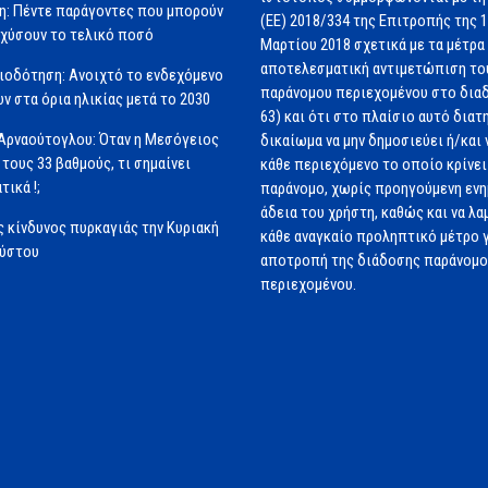
η: Πέντε παράγοντες που μπορούν
(ΕΕ) 2018/334 της Επιτροπής της 
σχύσουν το τελικό ποσό
Μαρτίου 2018 σχετικά με τα μέτρα 
αποτελεσματική αντιμετώπιση το
ιοδότηση: Ανοιχτό το ενδεχόμενο
παράνομου περιεχομένου στο διαδ
ν στα όρια ηλικίας μετά το 2030
63) και ότι στο πλαίσιο αυτό διατ
Αρναούτογλου: Όταν η Μεσόγειος
δικαίωμα να μην δημοσιεύει ή/και 
 τους 33 βαθμούς, τι σημαίνει
κάθε περιεχόμενο το οποίο κρίνει 
τικά !;
παράνομο, χωρίς προηγούμενη εν
άδεια του χρήστη, καθώς και να λα
 κίνδυνος πυρκαγιάς την Κυριακή
κάθε αναγκαίο προληπτικό μέτρο γ
ούστου
αποτροπή της διάδοσης παράνομ
περιεχομένου.