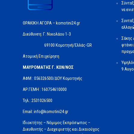
Σύνταξ
να ενι
Συνταξ
ΘΡΑΚΙΚΗ ΑΓΟΡΑ – komotini24.gr
αλλαγώ
Διεύθυνση: Γ. Νικολάου 1-3
Σάκης 
φτάνει
69100 Κομοτηνή/Ελλάς-GR
πραγμα
Ατομική Επιχείρηση
Υψηλός
ΜΑΥΡΟΜΑΤΗΣ Γ. ΚΩΝ/ΝΟΣ
9 Αυγ
ΑΦΜ : 056326500/ΔOΥ Κομοτηνής
ΑΡ.ΓΕΜΗ : 160754610000
Τηλ.: 2531026500
Email: info@komotini24.gr
Ιδιοκτήτης – Νόμιμος Εκπρόσωπος –
Διευθυντής – Διαχειριστής και Δικαιούχος