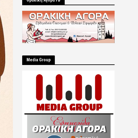
Θρακική Αγορά FB
Μedia Group