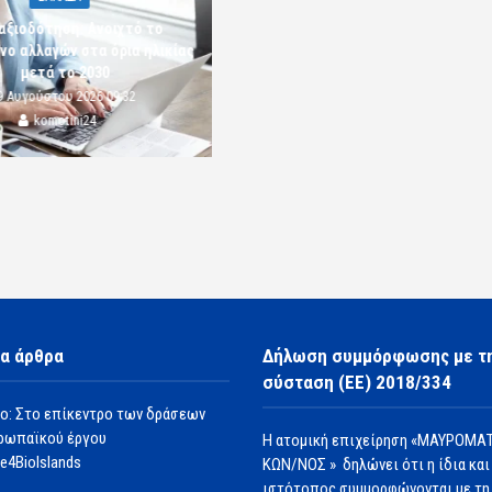
αξιοδότηση: Ανοιχτό το
νο αλλαγών στα όρια ηλικίας
μετά το 2030
9 Αυγούστου 2026 09:32
komotini24
α άρθρα
Δήλωση συμμόρφωσης με τ
σύσταση (ΕΕ) 2018/334
ο: Στο επίκεντρο των δράσεων
ρωπαϊκού έργου
Η ατομική επιχείρηση «ΜΑΥΡΟΜΑΤ
e4BioIslands
ΚΩΝ/ΝΟΣ » δηλώνει ότι η ίδια και
ιστότοπος συμμορφώνονται με τη