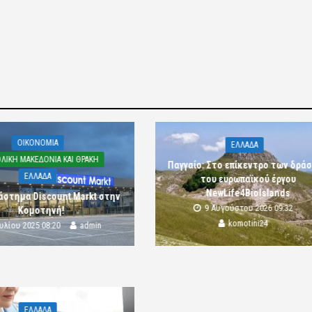
OIKONOMIA
ΕΛΛΑΔΑ
ΛΙΚΗ ΜΑΚΕΔΟΝΙΑ ΚΑΙ ΘΡΑΚΗ
Παγγαίο: Στο επίκεντρο των δρά
ΕΛΛΑΔΑ
του ευρωπαϊκού έργου
NewLife4BioIslands
άστημα Discount Markt στην
9 Αυγούστου 2026 09:32
Κομοτηνή!
komotini24
ουλίου 2025 08:20
admin
ΕΛΛΑΔΑ