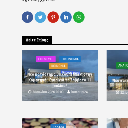
Δείτε Επίσης
LIFESTYLE
OIKONOMIA
ΑΝΑΤΟ
ΚΟΙΝΩΝΙΑ
Νέο κατάστημα Discount Markt στην
Κομοτηνή ! Εγκαίνια το Σάββατο 11
Νέο κατ
Ιουλίου !
8 Ιουλίου 2026 20:00
komotini24
22 Ι
ΕΛΛΑΔΑ