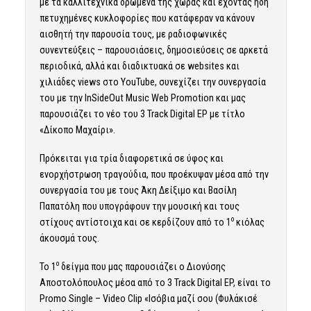
με τα καλλιτεχνικά δρώμενα της χώρας και έχοντας ήδη
πετυχημένες κυκλοφορίες που κατάφεραν να κάνουν
αισθητή την παρουσία τους, με ραδιοφωνικές
συνεντεύξεις – παρουσιάσεις, δημοσιεύσεις σε αρκετά
περιοδικά, αλλά και διαδικτυακά σε websites και
χιλιάδες views στο YouTube, συνεχίζει την συνεργασία
του με την InSideOut Music Web Promotion και μας
παρουσιάζει το νέο του 3 Track Digital EP με τίτλο
«Δίκοπο Μαχαίρι».
Πρόκειται για τρία διαφορετικά σε ύφος και
ενορχήστρωση τραγούδια, που προέκυψαν μέσα από την
συνεργασία του με τους Άκη Δείξιμο και Βασίλη
Παπατόλη που υπογράφουν την μουσική και τους
ο
στίχους αντίστοιχα και σε κερδίζουν από το 1
κιόλας
άκουσμά τους.
ο
Το 1
δείγμα που μας παρουσιάζει ο Διονύσης
Αποστολόπουλος μέσα από το 3 Track Digital EP, είναι το
Promo Single – Video Clip «Ισόβια μαζί σου (Φυλάκισέ