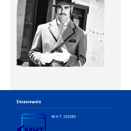
Επικοινωνία
Μ.Η.Τ.
232083