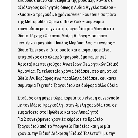
Σπούδασε πιάνο και θεωρεία της μουσικής κοντά σε
αξιόλογους καθηγητές όπως η Λυδία Αγγελοπούλου –
κλασσικό τραγούδι, 6 χρόνια/Helen Fousteris σοπράνο
της Metropolitan Opera o fNew York – σεμινάρια
τραγουδιού με τη γνωστή τραγουδίστρια Μαντώ στο
Ωδείο Τέχνης «Φακανά», Μαίρη Απέργη – σοπράνο-
μοντέρνο τραγούδι, Παύλος Μαρόπουλος – τενόρος –
Ωδείο ‘Εμετρον από το οποίο και αποφοίτησε.Είναι
πτυχιούχος στο ελαφρό τραγούδι ( με παμψηφεί
Άριστα) και πτυχιούχος Ανωτέρων Θεωρητικών Ειδικό
Αρμονίας. Τα τελευταία χρόνια διδάσκει στο Δημοτικό
Ωδείο Αγ. Βαρβάρας ενώ παράλληλα διδάσκει και κάνει
σεμινάρια Τεχνικής Τραγουδιού σε διάφορα άλλα Ωδεία.
Σταθμός στη μέχρι τώρα πορεία του είναι η συνεργασία
με τον Μάριο Φραγκούλη , στην 4μελή χορωδία του, σε
εμφανίσεις στο Ηρώδειο και τον Λυκαβηττό.
Για 2 συνεχόμενες χρονιές κέρδισε το Βραβείο
Τραγουδιού από το Υπουργείο Παιδείας και για μία
χρονιά, την Ειδική Διάκριση ”Ειδικό Ταλέντο”!!! με την