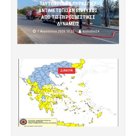
ΤΑΥΤΟΧΡΟΝΕΣ ΠΥΡΚΑΓΙΕΣ
ΑΝΤΙΜΕΤΩΠΙΣΑΝ ΕΠΙΤΥΧΩΣ
ΑΠΟ ΤΙΣ ΠΥΡΟΣΒΕΣΤΙΚΕΣ
ΔΥΝΑΜΕΙΣ
7 Αυγούστου 2026 10:25
komotini24
ΔΙΑΦΟΡΑ
Υψηλός κίνδυνος
πυρκαγιάς (κατηγορία
κινδύνου 3) στην Π.Ε.
Ροδόπης για Παρασκευή 7
Αυγούστου 2026»
7 Αυγούστου 2026 10:24
komotini24