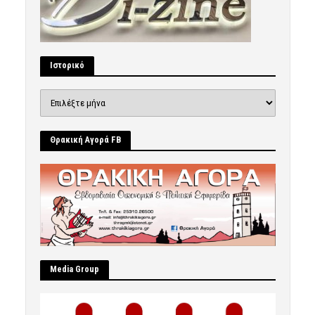
Ιστορικό
Ιστορικό
Θρακική Αγορά FB
Μedia Group