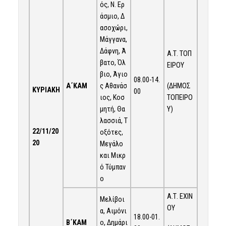
ός, Ν. Ερ
άσμιο, Δ
ασοχώρι,
Μάγγανα,
Δάφνη, Ά
Α.Τ. ΤΟΠ
βατο, Όλ
ΕΙΡΟΥ
βιο, Άγιο
08.00-14.
(ΔΗΜΟΣ
Α΄ΚΑΜ
ς Αθανάσ
ΚΥΡΙΑΚΗ
00
ΤΟΠΕΙΡΟ
ιος, Κοσ
Υ)
μητή, Θα
λασσιά, Τ
22/11/20
οξότες,
20
Μεγάλο
και Μικρ
ό Τύμπαν
ο
Α.Τ. ΕΧΙΝ
Μελίβοι
ΟΥ
α, Αιμόνι
18.00-01.
Β΄ΚΑΜ
ο, Δημάρι