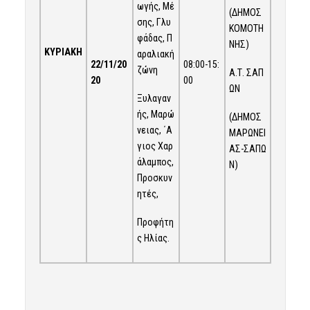
ωγής, Μέ
(ΔΗΜΟΣ
σης, Γλυ
ΚΟΜΟΤΗ
φάδας, Π
ΝΗΣ)
ΚΥΡΙΑΚΗ
αραλιακή
22/11
/20
08:00-15:
ζώνη
Α.Τ. ΣΑΠ
20
00
ΩΝ
Ξυλαγαν
ής, Μαρώ
(ΔΗΜΟΣ
νειας, ΄A
ΜΑΡΩΝΕΙ
γιος Χαρ
ΑΣ-ΣΑΠΩ
άλαμπος,
Ν)
Προσκυν
ητές,
Προφήτη
ς Ηλίας.