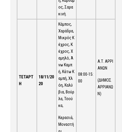
η, Κάρδαμ
ος, Σαρα
κινή.
Κάμπος,
Χαράδρα,
Μικρός Κ
έχρος, Κ
έχρος, Χ
αμηλό, Ά
Α.Τ. ΑΡΡΙ
νω Καμπ
ΑΝΩΝ
ή, Κάτω Κ
08:00-15:
ΤΕΤΑΡΤ
18/11
/20
αμπή, Χλ
(ΔΗΜΟΣ
00
Η
20
όη, Καλύ
ΑΡΡΙΑΝΩ
βια, Βούρ
Ν)
λα, Τσού
κα,
Κερασιά,
Μοναστή
ρι