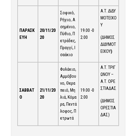
Α.Τ. ΔΙΔΥ
Σοφικό,
ΜΟΤΕΙΧΟ
Ρήγιο, Α
Υ
σημένιο,
ΠΑΡΑΣΚ
20
/
11
/20
19.00 -0
Πύθιο, Π
(ΔΗΜΟΣ
ΕΥΗ
20
2.00
ετράδες,
ΔΙΔΥΜΟΤ
Πραγγί, Ι
ΕΙΧΟΥ
)
σαάκιο
Α.Τ. ΤΡΙΓ
Φυλάκιο,
ΩΝΟΥ –
Αμμόβου
Α.Τ. ΟΡΕ
νο, Θερα
ΣΤΙΑΔΑΣ
ΣΑΒΒΑΤ
21
/
11
/20
πειό, Μη
19.00 -0
Ο
20
λιά, Κόμα
2.00
(ΔΗΜΟΣ
ρα, Πεντά
ΟΡΕΣΤΙΑ
λοφος, Π
ΔΑΣ)
ετρωτά