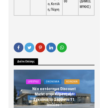
(ΔΗΜΟΣ
00
ο, Κοτύλ
ΜΥΚΗΣ)
η, Πάχνη
Δείτε Επίσης
LIFESTYLE
OIKONOMIA
ΚΟΙΝΩΝΙΑ
Νέο κατάστημα Discount
Markt στην Κομοτηνή !
Εγκαίνια το Σάββατο 11
Ιουλίου !