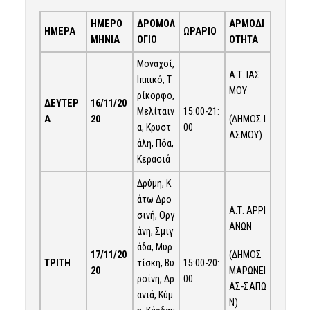
ΗΜΕΡΟ
ΔΡΟΜΟΛ
ΑΡΜΟΔΙ
ΗΜΕΡΑ
ΩΡΑΡΙΟ
ΜΗΝΙΑ
ΟΓΙΟ
ΟΤΗΤΑ
Μοναχοί,
Α.Τ. ΙΑΣ
Ιππικό, Τ
ΜΟΥ
ρίκορφο,
ΔΕΥΤΕΡ
16/11
/20
15:00-21:
Μελίταιν
(ΔΗΜΟΣ Ι
Α
20
00
α, Κρυστ
ΑΣΜΟΥ)
άλη, Πόα,
Κερασιά
Δρύμη, Κ
άτω Δρο
Α.Τ. ΑΡΡΙ
σινή, Οργ
ΑΝΩΝ
άνη, Σμιγ
άδα, Μυρ
(ΔΗΜΟΣ
17/11
/20
15:00-20:
ΤΡΙΤΗ
τίσκη, Βυ
ΜΑΡΩΝΕΙ
20
00
ρσίνη, Δρ
ΑΣ-ΣΑΠΩ
ανιά, Κύμ
Ν)