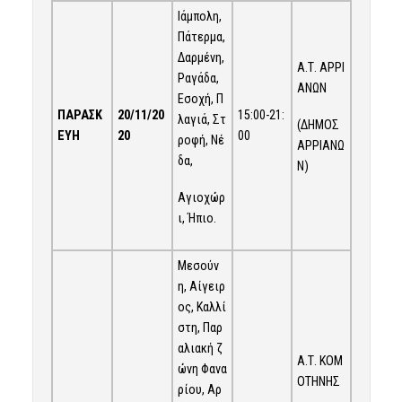
Ιάμπολη,
Πάτερμα,
Δαρμένη,
Α.Τ. ΑΡΡΙ
Ραγάδα,
ΑΝΩΝ
Εσοχή, Π
ΠΑΡΑΣΚ
20
/1
1
/20
15:00-21:
λαγιά, Στ
(ΔΗΜΟΣ
ΕΥΗ
20
00
ροφή, Νέ
ΑΡΡΙΑΝΩ
δα,
Ν)
Αγιοχώρ
ι, Ήπιο.
Μεσούν
η, Αίγειρ
ος, Καλλί
στη, Παρ
αλιακή ζ
Α.Τ. ΚΟΜ
ώνη Φανα
ΟΤΗΝΗΣ
ρίου, Αρ