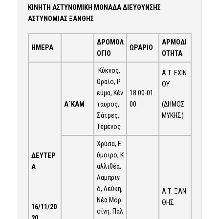
ΚΙΝΗΤΗ ΑΣΤΥΝΟΜΙΚΗ ΜΟΝΑΔΑ ΔΙΕΥΘΥΝΣΗΣ
ΑΣΤΥΝΟΜΙΑΣ ΞΑΝΘΗΣ
ΔΡΟΜΟΛ
ΑΡΜΟΔΙ
ΗΜΕΡΑ
ΩΡΑΡΙΟ
ΟΓΙΟ
ΟΤΗΤΑ
Κύκνος,
Α.Τ. ΕΧΙΝ
Ωραίο, Ρ
ΟΥ
εύμα, Κέν
18.00-01.
Α΄ΚΑΜ
(ΔΗΜΟΣ
ταυρος,
00
ΜΥΚΗΣ)
Σάτρες,
Τέμενος
Χρύσα, Ε
ύμοιρο, Κ
ΔΕΥΤΕΡ
αλλιθέα,
Α
Λαμπριν
ό, Λεύκη,
Α.Τ. ΞΑΝ
Νέα Μορ
ΘΗΣ
16/11/20
σίνη, Παλ
20