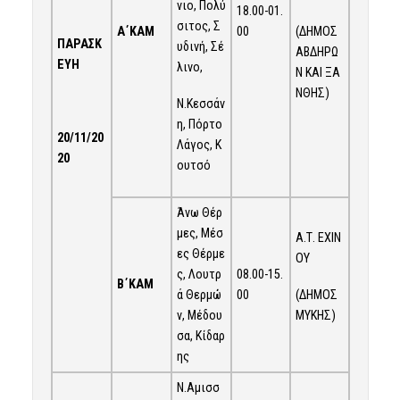
νιο, Πολύ
18.00-01.
σιτος, Σ
Α΄ΚΑΜ
(ΔΗΜΟΣ
00
ΠΑΡΑΣΚ
υδινή, Σέ
ΑΒΔΗΡΩ
ΕΥΗ
λινο,
Ν ΚΑΙ ΞΑ
ΝΘΗΣ)
Ν.Κεσσάν
η, Πόρτο
20/11/20
Λάγος, Κ
20
ουτσό
Άνω Θέρ
μες, Μέσ
Α.Τ. ΕΧΙΝ
ες Θέρμε
ΟΥ
ς, Λουτρ
08.00-15.
Β΄ΚΑΜ
(ΔΗΜΟΣ
ά Θερμώ
00
ΜΥΚΗΣ)
ν, Μέδου
σα, Κίδαρ
ης
Ν.Αμισσ