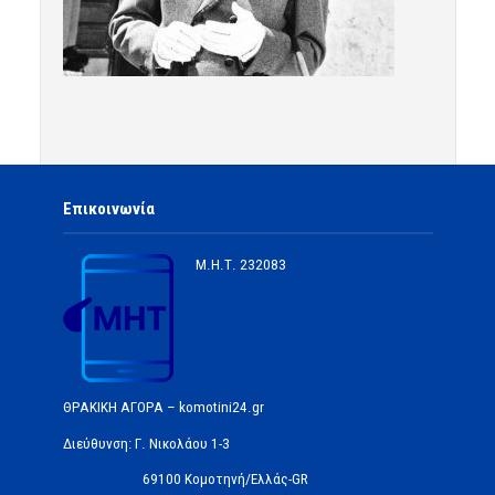
Επικοινωνία
Μ.Η.Τ.
232083
ΘΡΑΚΙΚΗ ΑΓΟΡΑ – komotini24.gr
Διεύθυνση: Γ. Νικολάου 1-3
69100 Κομοτηνή/Ελλάς-GR