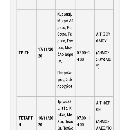
Κυριακή,
Μικρό Δέ
ρειο, Ρο
ύσσα, Γέ
Α.Τ. ΣΟΥ
ρικο, Γον
ΦΛΙΟΥ
ικό, Μεγ
17/11/20
07.00–1
(ΔΗΜΟΣ
ΤΡΙΤΗ
άλο Δέρε
20
4.00
ΣΟΥΦΛΙΟ
ιο,
Υ)
Πετρόλο
φος, Σιδ
ηροχώρι
Τριφύλλ
Α.Τ. ΦΕΡ
ι, Ιτέα, Κ
ΩΝ
οίλα, Με
ΤΕΤΑΡΤ
18/11/20
07.00–1
(ΔΗΜΟΣ
λία, Πυλα
Η
20
4.00
ΑΛΕΞ/ΠΟ
ία, Πέπλο