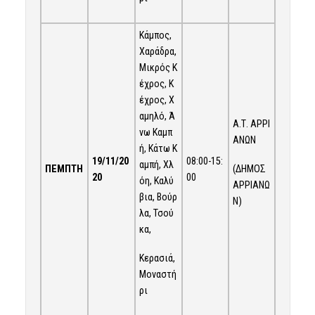
Κάμπος,
Χαράδρα,
Μικρός Κ
έχρος, Κ
έχρος, Χ
αμηλό, Ά
Α.Τ. ΑΡΡΙ
νω Καμπ
ΑΝΩΝ
ή, Κάτω Κ
19/11
/20
08:00-15:
αμπή, Χλ
(ΔΗΜΟΣ
ΠΕΜΠΤΗ
20
00
όη, Καλύ
ΑΡΡΙΑΝΩ
βια, Βούρ
Ν)
λα, Τσού
κα,
Κερασιά,
Μοναστή
ρι