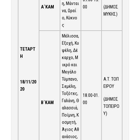
η, Μάνται
Α΄ΚΑΜ
(ΔΗΜΟΣ
00
να, Ωραί
ΜΥΚΗΣ)
ο, Κύκνο
ς
Μέλισσα,
Εξοχή, Κυ
ΤΕΤΑΡΤ
ψέλη, Δέ
Η
καρχο, Μ
ικρό και
Μεγάλο
Τύμπανο,
Α.Τ. ΤΟΠ
18/11/20
Σεμέλη,
ΕΙΡΟΥ
20
Τοξότες,
18.00-01.
(ΔΗΜΟΣ
Γαλάνη, Θ
Β΄ΚΑΜ
00
ΤΟΠΕΙΡΟ
αλασσιά,
Υ)
Ποίμνη, Κ
οσμητή,
Άγιος Αθ
ανάσιος,