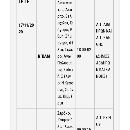
ΤΡΙΤΗ
Λευκόπε
τρα, Άκα
ρπο, Βελ
οχώρι, Γρ
Α.Τ. ΑΒΔ
17/11/20
ήγορο, Ρ
ΗΡΩΝ ΚΑΙ
20
ύμη, Σήμ
Α.Τ. ΞΑΝ
αντρα, Φί
ΘΗΣ
λια, Σέλε
18.00-02.
Β΄ΚΑΜ
(ΔΗΜΟΣ
ρο, Άνω
00
ΑΒΔΗΡΩ
Πολύσιτ
Ν ΚΑΙ ΞΑ
ος, Συδιν
ΝΘΗΣ)
ή, Σέλιν
ο, Ν.Κεσσ
άνη, Σούν
ιο, Κιμμέ
ρια
Σιρόκο,
Α.Τ. ΕΧΙΝ
Ζουμπού
ΟΥ
λι, Γλαύκ
09.00-15.