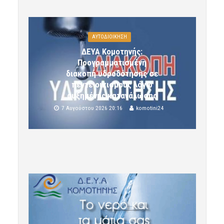
ΑΥΤΟΔΙΟΙΚΗΣΗ
ΔΕΥΑ Κομοτηνής:
Προγραμματισμένη
διακοπή υδροδότησης σε
πέντε οικισμούς λόγω
αυξημένης κατανάλωσης
7 Αυγούστου 2026 20:16
komotini24