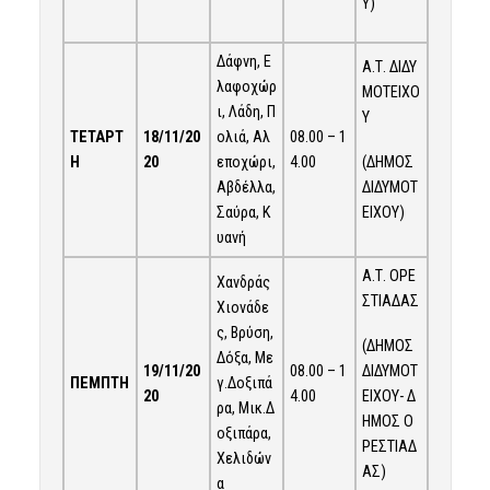
Υ)
Δάφνη, Ε
Α.Τ. ΔΙΔΥ
λαφοχώρ
ΜΟΤΕΙΧΟ
ι, Λάδη, Π
Υ
ΤΕΤΑΡΤ
18
/
11
/20
ολιά, Αλ
08.00 – 1
(ΔΗΜΟΣ
Η
20
εποχώρι,
4.00
ΔΙΔΥΜΟΤ
Αβδέλλα,
ΕΙΧΟΥ)
Σαύρα, Κ
υανή
Α.Τ. ΟΡΕ
Χανδράς
ΣΤΙΑΔΑΣ
Χιονάδε
ς, Βρύση,
(ΔΗΜΟΣ
Δόξα, Με
ΔΙΔΥΜΟΤ
19
/
11
/20
08.00 – 1
ΠΕΜΠΤΗ
γ.Δοξιπά
ΕΙΧΟΥ- Δ
20
4.00
ρα, Μικ.Δ
ΗΜΟΣ Ο
οξιπάρα,
ΡΕΣΤΙΑΔ
Χελιδών
ΑΣ)
α