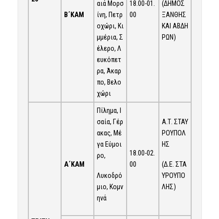
(ΔΗΜΟΣ
αιά Μορσ
18.00-01.
Β΄ΚΑΜ
ΞΑΝΘΗΣ
ίνη, Πετρ
00
ΚΑΙ ΑΒΔΗ
οχώρι, Κι
ΡΩΝ)
μμέρια, Σ
έλερο, Λ
ευκόπετ
ρα, Άκαρ
πο, Βελο
χώρι
Πίλημα, Ι
σαία, Γέρ
Α.Τ. ΣΤΑΥ
ακας, Μέ
ΡΟΥΠΟΛ
γα Εύμοι
ΗΣ
18.00-02.
ρο,
Α΄ΚΑΜ
(Δ.Ε. ΣΤΑ
00
Λυκοδρό
ΥΡΟΥΠΟ
μιο, Κομν
ΛΗΣ)
ηνά