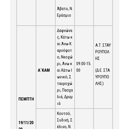
Άβατο, Ν.
Εράσμιο
Δαφνώνα
ς, Κάτω κ
αι Άνω Κ
Α.Τ. ΣΤΑΥ
αρυόφυτ
ΡΟΥΠΟΛ
ο, Νεοχώ
ΗΣ
ρι, Άνω κ
09.00-15.
Α΄ΚΑΜ
(Δ.Ε. ΣΤΑ
αι Κάτω Ι
00
ΥΡΟΥΠΟ
ωνικό, Σ
ΛΗΣ)
ταυροχώ
ρι, Πασχα
λιά, Δρυμ
ΠΕΜΠΤΗ
ιά
Κουτσό,
Συδινή, Σ
19/11/20
έλινο, Ν.