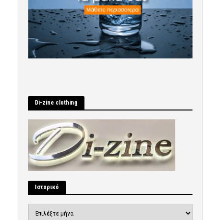
Di-zine clothing
Ιστορικό
Ιστορικό