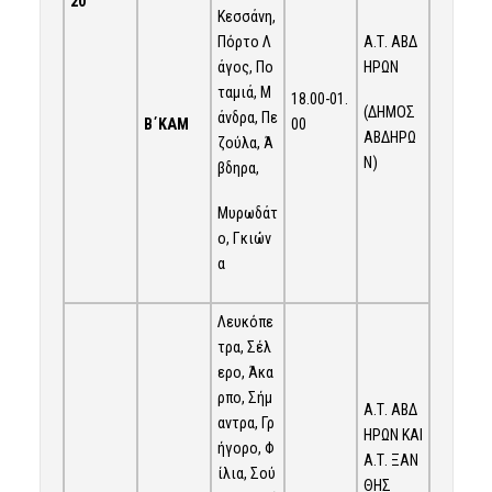
20
Κεσσάνη,
Πόρτο Λ
Α.Τ. ΑΒΔ
άγος, Πο
ΗΡΩΝ
ταμιά, Μ
18.00-01.
(ΔΗΜΟΣ
άνδρα, Πε
Β΄ΚΑΜ
00
ΑΒΔΗΡΩ
ζούλα, Ά
Ν)
βδηρα,
Μυρωδάτ
ο, Γκιών
α
Λευκόπε
τρα, Σέλ
ερο, Άκα
ρπο, Σήμ
Α.Τ. ΑΒΔ
αντρα, Γρ
ΗΡΩΝ ΚΑΙ
ήγορο, Φ
Α.Τ. ΞΑΝ
ίλια, Σού
ΘΗΣ