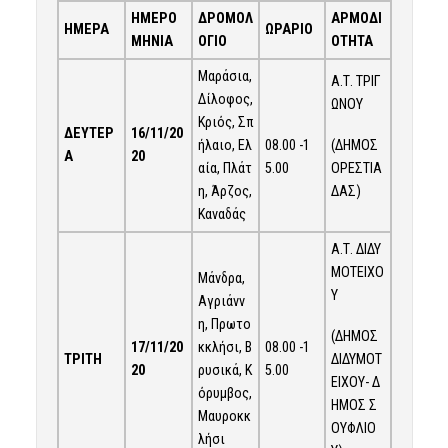
ΗΜΕΡΟ
ΔΡΟΜΟΛ
ΑΡΜΟΔΙ
ΗΜΕΡΑ
ΩΡΑΡΙΟ
ΜΗΝΙΑ
ΟΓΙΟ
ΟΤΗΤΑ
Μαράσια,
Α.Τ. ΤΡΙΓ
Δίλοφος,
ΩΝΟΥ
Κριός, Σπ
ΔΕΥΤΕΡ
16
/
11/
20
08.00 -1
(ΔΗΜΟΣ
ήλαιο, Ελ
Α
20
5.00
ΟΡΕΣΤΙΑ
αία, Πλάτ
ΔΑΣ)
η, Άρζος,
Καναδάς
Α.Τ. ΔΙΔΥ
ΜΟΤΕΙΧΟ
Μάνδρα,
Υ
Αγριάνν
η, Πρωτο
(ΔΗΜΟΣ
17
/
11
/20
κκλήσι, Β
08.00 -1
ΔΙΔΥΜΟΤ
ΤΡΙΤΗ
20
ρυσικά, Κ
5.00
ΕΙΧΟΥ- Δ
όρυμβος,
ΗΜΟΣ Σ
Μαυροκκ
ΟΥΦΛΙΟ
λήσι