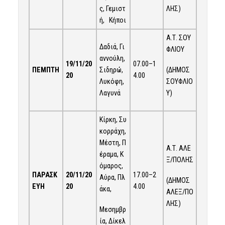
ΛΗΣ)
ς, Γεμιστ
ή, Κήποι
Α.Τ. ΣΟΥ
Δαδιά, Γι
ΦΛΙΟΥ
αννούλη,
19/
1
1/20
07.00–1
(ΔΗΜΟΣ
ΠΕΜΠΤΗ
Σιδηρώ,
20
4.00
ΣΟΥΦΛΙΟ
Λυκόφη,
Υ)
Λαγυνά
Κίρκη, Συ
κορράχη,
Μέστη, Π
Α.Τ. ΑΛΕ
έραμα, Κ
Ξ/ΠΟΛΗΣ
όμαρος,
ΠΑΡΑΣΚ
20/
1
1/20
17.00–2
Αύρα, Πλ
(ΔΗΜΟΣ
ΕΥΗ
20
4.00
άκα,
ΑΛΕΞ/ΠΟ
ΛΗΣ)
Μεσημβρ
ία, Δίκελ