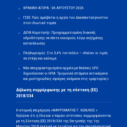
ΘΡΑΚΙΚΗ ΑΓΟΡΑ : 06 ΑΥΓΟΥΣΤΟΥ 2026
ΓΣΕΕ: Πώς αμείβεται η αργία του Δεκαπενταύγουστου
στον ιδιωτικό τομέα
ΔΕΥΑ Κομοτηνής: Προγραμματισμένη διακοπή
υδροδότησης σε πέντε οικισμούς λόγω αυξημένης
κατανάλωσης
Πληθωρισμός: Στο 3,4% τον Ιούλιο – «Καίνε» οι τιμές
σε στέγη και καύσιμα
Νέα αποχαρακτηρισμένα αρχεία με θεάσεις UFO
δημοσίευσαν οι ΗΠΑ: Τριγωνικά ιπτάμενα αντικείμενα
και μυστηριώδεις σφαίρες ανάμεσα στις «μαρτυρίες»
Δήλωση συμμόρφωσης με τη σύσταση (ΕΕ)
2018/334
Η ατομική επιχείρηση «ΜΑΥΡΟΜΑΤΗΣ Γ. ΚΩΝ/ΝΟΣ »
δηλώνει ότι η ίδια και ο παρών ιστότοπος συμμορφώνονται
με τη Σύσταση (ΕΕ) 2018/334 της Επιτροπής της 1ης
Μαρτίου 2018 σχετικά με τα μέτρα για την αποτελεσματική