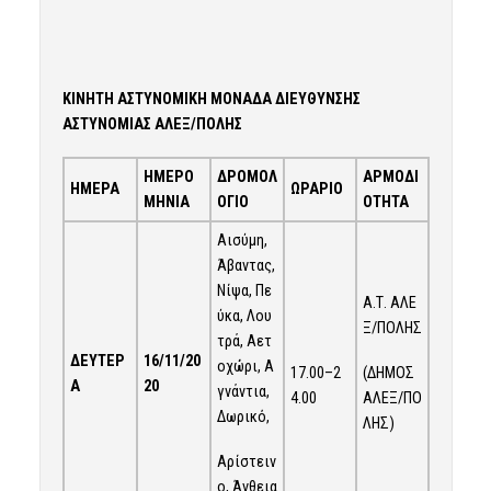
ΚΙΝΗΤΗ ΑΣΤΥΝΟΜΙΚΗ ΜΟΝΑΔΑ ΔΙΕΥΘΥΝΣΗΣ
ΑΣΤΥΝΟΜΙΑΣ ΑΛΕΞ/ΠΟΛΗΣ
ΗΜΕΡΟ
ΔΡΟΜΟΛ
ΑΡΜΟΔΙ
ΗΜΕΡΑ
ΩΡΑΡΙΟ
ΜΗΝΙΑ
ΟΓΙΟ
ΟΤΗΤΑ
Αισύμη,
Άβαντας,
Νίψα, Πε
Α.Τ. ΑΛΕ
ύκα, Λου
Ξ/ΠΟΛΗΣ
τρά, Αετ
ΔΕΥΤΕΡ
16/11/20
οχώρι, Α
17.00–2
(ΔΗΜΟΣ
Α
20
γνάντια,
4.00
ΑΛΕΞ/ΠΟ
Δωρικό,
ΛΗΣ)
Αρίστειν
ο, Άνθεια