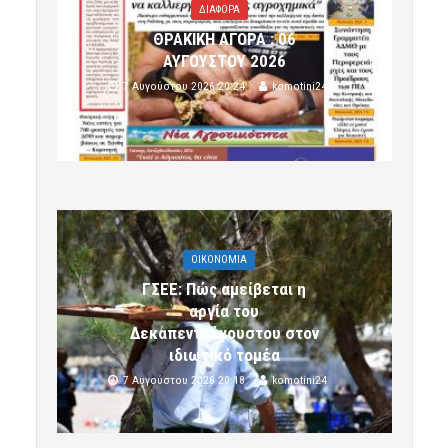
ΔΙΑΦΟΡΑ
ΘΡΑΚΙΚΗ ΑΓΟΡΑ : 06
ΑΥΓΟΥΣΤΟΥ 2026
7 Αυγούστου 2026 20:24
komotini24
OIKONOMIA
ΓΣΕΕ: Πώς αμείβεται η
αργία του
Δεκαπενταύγουστου στον
ιδιωτικό τομέα
7 Αυγούστου 2026 20:18
komotini24