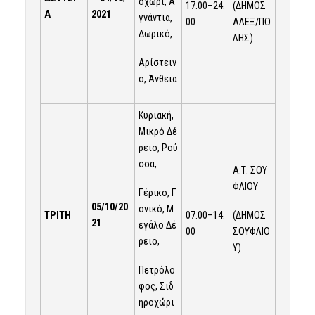
οχώρι, Α
17.00–24.
(ΔΗΜΟΣ
Α
2021
γνάντια,
00
ΑΛΕΞ/ΠΟ
Δωρικό,
ΛΗΣ)
Αρίστειν
ο, Άνθεια
Κυριακή,
Μικρό Δέ
ρειο, Ρού
σσα,
Α.Τ. ΣΟΥ
ΦΛΙΟΥ
Γέρικο, Γ
05/
10
/20
ονικό, Μ
07.00–14.
(ΔΗΜΟΣ
ΤΡΙΤΗ
21
εγάλο Δέ
00
ΣΟΥΦΛΙΟ
ρειο,
Υ)
Πετρόλο
φος, Σιδ
ηροχώρι