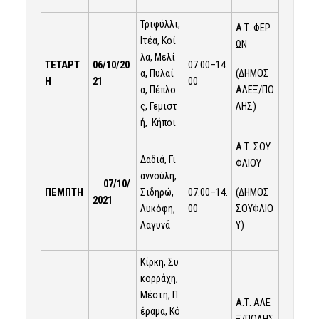
Τριφύλλι,
Α.Τ. ΦΕΡ
Ιτέα, Κοί
ΩΝ
λα, Μελί
ΤΕΤΑΡΤ
06
/
10
/20
07.00–14.
(ΔΗΜΟΣ
α, Πυλαί
Η
21
00
ΑΛΕΞ/ΠΟ
α, Πέπλο
ΛΗΣ)
ς, Γεμιστ
ή, Κήποι
Α.Τ. ΣΟΥ
Δαδιά, Γι
ΦΛΙΟΥ
αννούλη,
07
/
10
/
07.00–14.
(ΔΗΜΟΣ
ΠΕΜΠΤΗ
Σιδηρώ,
2021
00
ΣΟΥΦΛΙΟ
Λυκόφη,
Υ)
Λαγυνά
Κίρκη, Συ
κορράχη,
Μέστη, Π
Α.Τ. ΑΛΕ
έραμα, Κό
Ξ/ΠΟΛΗΣ