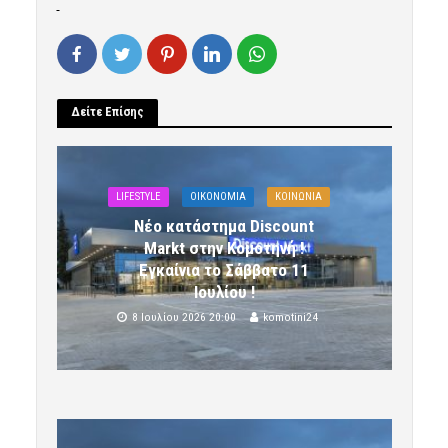
Δείτε Επίσης
LIFESTYLE
OIKONOMIA
ΚΟΙΝΩΝΙΑ
Νέο κατάστημα Discount
Markt στην Κομοτηνή !
Εγκαίνια το Σάββατο 11
Ιουλίου !
8 Ιουλίου 2026 20:00
komotini24