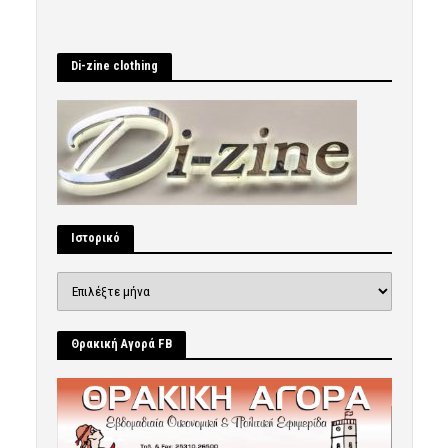
Di-zine clothing
Ιστορικό
Ιστορικό
Θρακική Αγορά FB