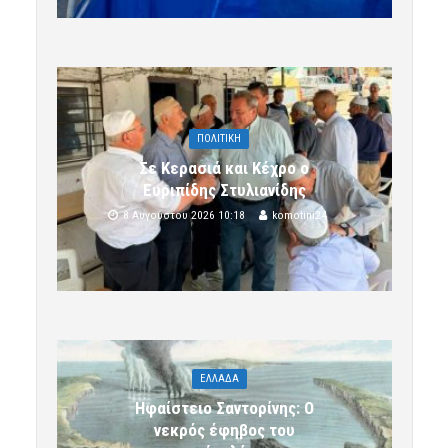
ΠΟΛΙΤΙΚΗ
Σε Κερασιά και Κέχρο ο
Ευριπίδης Στυλιανίδης
8 Αυγούστου 2026 10:18
komotini24
ΕΛΛΑΔΑ
Ηφαίστειο Σαντορίνης: Ο
νεκρός έφηβος του