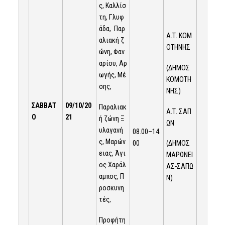
ς, Καλλίσ
τη, Γλυφ
άδα, Παρ
Α.Τ. ΚΟΜ
αλιακή ζ
ΟΤΗΝΗΣ
ώνη, Φαν
αρίου, Αρ
(ΔΗΜΟΣ
ωγής, Μέ
ΚΟΜΟΤΗ
σης,
ΝΗΣ)
ΣΑΒΒΑΤ
09/10/20
Παραλιακ
Α.Τ. ΣΑΠ
Ο
21
ή ζώνη Ξ
ΩΝ
υλαγανή
08.00–14.
ς, Μαρών
00
(ΔΗΜΟΣ
ειας, Άγι
ΜΑΡΩΝΕΙ
ος Χαράλ
ΑΣ-ΣΑΠΩ
αμπος, Π
Ν)
ροσκυνη
τές,
Προφήτη