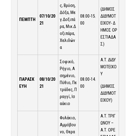
ς, Βρύση,
(ΔΗΜΟΣ
Δόξα, Με
ΔΙΔΥΜΟΤ
07/10/20
08.00-15.
ΠΕΜΠΤΗ
γ.Δοξιπά
ΕΙΧΟΥ- Δ
21
00
ρα, Μικ.Δ
ΗΜΟΣ ΟΡ
οξιπάρα,
ΕΣΤΙΑΔΑ
Χελιδών
Σ)
α
Α.Τ. ΔΙΔΥ
Σοφικό,
ΜΟΤΕΙΧΟ
Ρήγιο, Α
Υ
σημένιο,
ΠΑΡΑΣΚ
08/10/20
08.00-14.
Πύθιο, Πε
(ΔΗΜΟΣ
ΕΥΗ
21
00
τράδες, Π
ΔΙΔΥΜΟΤ
ραγγί, Ισ
ΕΙΧΟΥ)
αάκιο
Α.Τ. ΤΡΙΓ
Φυλάκιο,
ΩΝΟΥ –
Αμμόβου
Α.Τ. ΟΡΕ
νο, Θερα