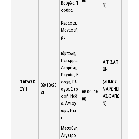
00
Βούρλα, Τ
Ν)
σούκα,
Κερασιά,
Μοναστή
ρι
Ιάμπολη,
Πάτερμα,
Α.Τ. ΣΑΠ
Δαρμένη,
ΩΝ
Ραγάδα, Ε
(ΔΗΜΟΣ
ΠΑΡΑΣΚ
σοχή, Πλ
08/10/20
ΜΑΡΩΝΕΙ
ΕΥΗ
αγιά, Στρ
08.00–15.
21
ΑΣ-ΣΑΠΩ
οφή, Νέδ
00
Ν)
α, Αγιοχ
ώρι, Ήπι
ο
Μεσούνη,
Αίγειρο