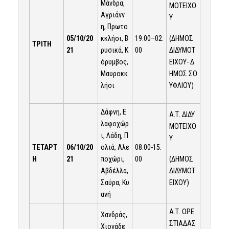
Μάνδρα,
ΜΟΤΕΙΧΟ
Αγριάνν
Υ
η, Πρωτο
(ΔΗΜΟΣ
05/10/20
κκλήσι, Β
19.00–02.
ΤΡΙΤΗ
ΔΙΔΥΜΟΤ
21
ρυσικά, Κ
00
ΕΙΧΟΥ- Δ
όρυμβος,
ΗΜΟΣ ΣΟ
Μαυροκκ
ΥΦΛΙΟΥ)
λήσι
Δάφνη, Ε
Α.Τ. ΔΙΔΥ
λαφοχώρ
ΜΟΤΕΙΧΟ
ι, Λάδη, Π
Υ
ΤΕΤΑΡΤ
06/10/20
ολιά, Αλε
08.00-15.
(ΔΗΜΟΣ
Η
21
ποχώρι,
00
ΔΙΔΥΜΟΤ
Αβδέλλα,
ΕΙΧΟΥ)
Σαύρα, Κυ
ανή
Α.Τ. ΟΡΕ
Χανδράς,
ΣΤΙΑΔΑΣ
Χιονάδε