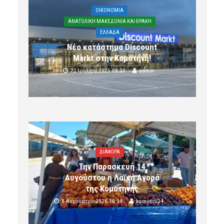
OIKONOMIA
ΑΝΑΤΟΛΙΚΗ ΜΑΚΕΔΟΝΙΑ ΚΑΙ ΘΡΑΚΗ
ΕΛΛΑΔΑ
Νέο κατάστημα Discount
Markt στην Κομοτηνή!
22 Ιουλίου 2025 08:20
admin
ΔΙΑΦΟΡΑ
Την Παρασκευή 14
Αυγούστου η Λαϊκή Αγορά
της Κομοτηνής
8 Αυγούστου 2026 10:19
komotini24