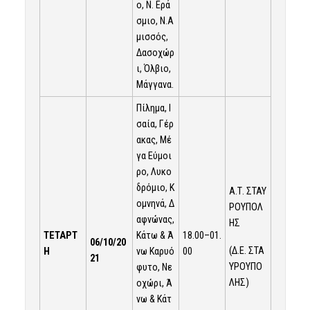
ο, Ν. Ερά
σμιο, Ν.Α
μισσός,
Δασοχώρ
ι, Όλβιο,
Μάγγανα.
Πίλημα, Ι
σαία, Γέρ
ακας, Μέ
γα Εύμοι
ρο, Λυκο
δρόμιο, Κ
Α.Τ. ΣΤΑΥ
ομνηνά, Δ
ΡΟΥΠΟΛ
αφνώνας,
ΗΣ
ΤΕΤΑΡΤ
Κάτω & Ά
18.00–01.
06/10/20
(Δ.Ε. ΣΤΑ
Η
νω Καρυό
00
21
ΥΡΟΥΠΟ
φυτο, Νε
ΛΗΣ)
οχώρι, Ά
νω & Κάτ