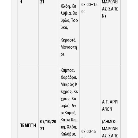
ΜΑΡΩΝΕΙ
Η
21
08.00–15.
Χλόη, Κα
ΑΣ-ΣΑΠΩ
00
λύβια, Βο
Ν)
ύρλα, Τσο
ύκα,
Κερασιά,
Μοναστή
ρι
Κάμπος,
Χαράδρα,
Μικρός Κ
έχρος, Κέ
χρος, Χα
Α.Τ. ΑΡΡΙ
μηλό, Άν
ΑΝΩΝ
ω Καμπή,
Κάτω Καμ
(ΔΗΜΟΣ
07/10/20
ΠΕΜΠΤΗ
πή, Χλόη,
ΜΑΡΩΝΕΙ
21
08.00-15.
Καλύβια,
ΑΣ-ΣΑΠΩ