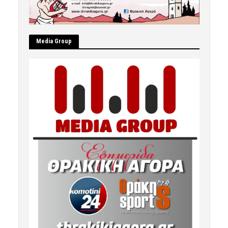
Μedia Group