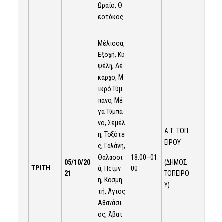
Ωραίο, Θ
εοτόκος.
Μέλισσα,
Εξοχή, Κυ
ψέλη, Δέ
καρχο, Μ
ικρό Τύμ
πανο, Μέ
γα Τύμπα
νο, Σεμέλ
Α.Τ. ΤΟΠ
η, Τοξότε
ΕΙΡΟΥ
ς, Γαλάνη,
Θαλασσι
18.00–01.
05/10/20
(ΔΗΜΟΣ
ΤΡΙΤΗ
ά, Ποίμν
00
21
ΤΟΠΕΙΡΟ
η, Κοσμη
Υ)
τή, Άγιος
Αθανάσι
ος, Άβατ