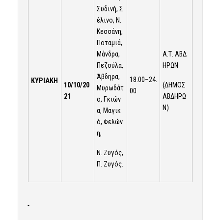
Συδινή, Σ
έλινο, Ν.
Κεσσάνη,
Ποταμιά,
Μάνδρα,
Α.Τ. ΑΒΔ
Πεζούλα,
ΗΡΩΝ
Άβδηρα,
18.00–24.
ΚΥΡΙΑΚΗ
10/10/20
(ΔΗΜΟΣ
Μυρωδάτ
00
21
ΑΒΔΗΡΩ
ο, Γκιών
Ν)
α, Μαγικ
ό, Φελών
η,
Ν. Ζυγός,
Π. Ζυγός.