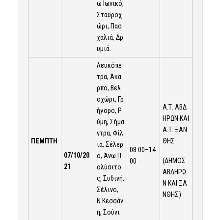
ω Ιωνικό,
Σταυροχ
ώρι, Πασ
χαλιά, Δρ
υμιά.
Λευκόπε
τρα, Άκα
ρπο, Βελ
οχώρι, Γρ
Α.Τ. ΑΒΔ
ήγορο, Ρ
ΗΡΩΝ ΚΑΙ
ύμη, Σήμα
Α.Τ. ΞΑΝ
ντρα, Φίλ
ΠΕΜΠΤΗ
ΘΗΣ
ια, Σέλερ
08.00–14.
07/10/20
ο, Άνω Π
(ΔΗΜΟΣ
00
21
ολύσιτο
ΑΒΔΗΡΩ
ς, Συδινή,
Ν ΚΑΙ ΞΑ
Σέλινο,
ΝΘΗΣ)
Ν.Κεσσάν
η, Σούνι