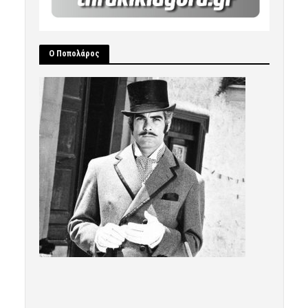
Ο Ποπολάρος