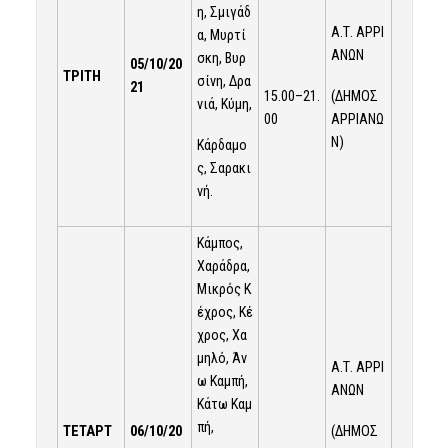
η, Σμιγάδ
Α.Τ. ΑΡΡΙ
α, Μυρτί
ΑΝΩΝ
σκη, Βυρ
05/10/20
ΤΡΙΤΗ
σίνη, Δρα
21
15.00–21.
(ΔΗΜΟΣ
νιά, Κύμη,
00
ΑΡΡΙΑΝΩ
Ν)
Κάρδαμο
ς, Σαρακι
νή.
Κάμπος,
Χαράδρα,
Μικρός Κ
έχρος, Κέ
χρος, Χα
μηλό, Άν
Α.Τ. ΑΡΡΙ
ω Καμπή,
ΑΝΩΝ
Κάτω Καμ
πή,
(ΔΗΜΟΣ
ΤΕΤΑΡΤ
06/10/20