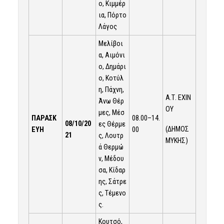
ο, Κιμμέρ
ια, Πόρτο
Λάγος
Μελίβοι
α, Αιμόνι
ο, Δημάρι
ο, Κοτύλ
η, Πάχνη,
Α.Τ. ΕΧΙΝ
Άνω Θέρ
ΟΥ
μες, Μέσ
ΠΑΡΑΣΚ
08.00–14.
08/10/20
ες Θέρμε
(ΔΗΜΟΣ
ΕΥΗ
00
21
ς, Λουτρ
ΜΥΚΗΣ)
ά Θερμώ
ν, Μέδου
σα, Κίδαρ
ης, Σάτρε
ς, Τέμενο
ς.
Κουτσό,