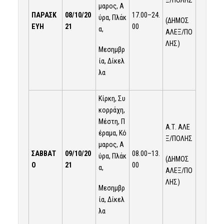
μαρος, Α
ΠΑΡΑΣΚ
08
/
10
/20
17.00–24.
ύρα, Πλάκ
(ΔΗΜΟΣ
ΕΥΗ
21
00
α,
ΑΛΕΞ/ΠΟ
ΛΗΣ)
Μεσημβρ
ία, Δίκελ
λα
Κίρκη, Συ
κορράχη,
Μέστη, Π
Α.Τ. ΑΛΕ
έραμα, Κό
Ξ/ΠΟΛΗΣ
μαρος, Α
ΣΑΒΒΑΤ
09
/
10
/20
08.00–13.
ύρα, Πλάκ
(ΔΗΜΟΣ
Ο
21
00
α,
ΑΛΕΞ/ΠΟ
ΛΗΣ)
Μεσημβρ
ία, Δίκελ
λα