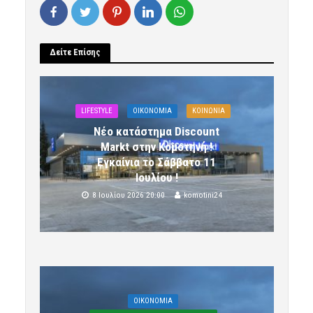
Δείτε Επίσης
LIFESTYLE
OIKONOMIA
ΚΟΙΝΩΝΙΑ
Νέο κατάστημα Discount
Markt στην Κομοτηνή !
Εγκαίνια το Σάββατο 11
Ιουλίου !
8 Ιουλίου 2026 20:00
komotini24
OIKONOMIA