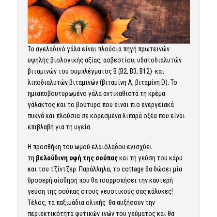
Το αγελαδινό γάλα είναι πλούσια πηγή πρωτεϊνών
υψηλής βιολογικής αξίας, ασβεστίου, υδατοδιαλυτών
βιταμινών του συμπλέγματος Β (Β2, Β3, Β12) και
λιποδιαλυτών βιταμινών (βιταμίνη Α, βιταμίνη D). Το
ημιαποβουτυρωμένο γάλα αντικαθιστά τη κρέμα
γάλακτος και το βούτυρο που είναι πιο ενεργειακά
πυκνά και πλούσια σε κορεσμένα λιπαρά οξέα που είναι
επιβλαβή για τη υγεία.
Η προσθήκη του ωμού ελαιόλαδου ενισχύει
τη
βελούδινη υφή της σούπας
και τη γεύση του κάρυ
και του τζίντζερ. Παράλληλα, το cottage θα δώσει μία
δροσερή αίσθηση που θα ισορροπήσει την καυτερή
γεύση της σούπας στους γευστικούς σας κάλυκες!
Τέλος, τα παξιμάδια ολικής θα αυξήσουν την
περιεκτικότητα φυτικών ινών του γεύματος και θα