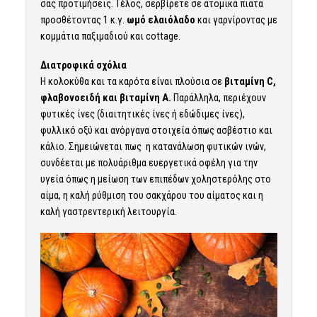
σας προτιμήσεις. Τέλος, σερβίρετε σε ατομικά πιάτα
προσθέτοντας 1 κ.γ.
ωμό ελαιόλαδο
και γαρνίροντας με
κομμάτια παξιμαδιού και cottage.
Διατροφικά σχόλια
Η
κολοκύθα
και τα καρότα είναι πλούσια σε
βιταμίνη C,
φλαβονοειδή και βιταμίνη Α.
Παράλληλα, περιέχουν
φυτικές ίνες (διαιτητικές ίνες ή εδώδιμες ίνες),
φυλλικό οξύ και ανόργανα στοιχεία όπως ασβέστιο και
κάλιο. Σημειώνεται πως η κατανάλωση φυτικών ινών,
συνδέεται με πολυάριθμα ευεργετικά οφέλη για την
υγεία όπως η μείωση των επιπέδων χοληστερόλης στο
αίμα, η καλή ρύθμιση του σακχάρου του αίματος και η
καλή γαστρεντερική λειτουργία.