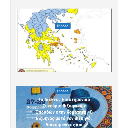
ΕΛΛΑΔΑ
Υψηλός κίνδυνος
πυρκαγιάς την Τετάρτη 5
Αυγούστου
5 Αυγούστου 2026 09:32
komotini24
ΕΛΛΑΔΑ
4ο Διεθνές Επιστημονικό
Συνέδριο Βιζυηνικών
Σπουδών στην Κομοτηνή «Ο
Βιζυηνός μετά τον Βιζυηνό.
Διακειμενικές και