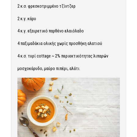
2 κ.σ. φρεσκοτριμμένο τζίντζερ
2 κ.γ. κάρυ
4 κ.γ. εξαιρετικό παρθένο ελαιόλαδο
4 παξιμαδάκια ολικής χωρίς προσθήκη αλατιού
4 κ.σ. τυρί cottage ~ 2% περιεκτικότητας λιπαρών
μοσχοκάρυδο, μαύρο πιπέρι, αλάτι