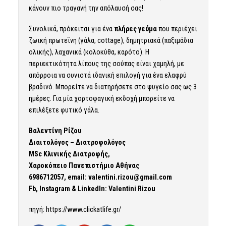
κάνουν πιο τραγανή την απόλαυσή σας!
Συνολικά, πρόκειται για ένα
πλήρες γεύμα
που περιέχει
ζωική πρωτεΐνη (γάλα, cottage), δημητριακά (παξιμάδια
ολικής), λαχανικά (κολοκύθα, καρότο). Η
περιεκτικότητα λίπους της σούπας είναι χαμηλή, με
απόρροια να συνιστά ιδανική επιλογή για ένα ελαφρύ
βραδινό. Μπορείτε να διατηρήσετε στο ψυγείο σας ως 3
ημέρες. Για μία χορτοφαγική εκδοχή μπορείτε να
επιλέξετε φυτικό γάλα.
Βαλεντίνη Ρίζου
Διαιτολόγος – Διατροφολόγος
MSc Κλινικής Διατροφής,
Χαροκόπειο Πανεπιστήμιο Αθήνας
6986712057, email:
valentini.rizou@gmail.com
Fb, Instagram & LinkedIn: Valentini Rizou
πηγή: https://www.clickatlife.gr/