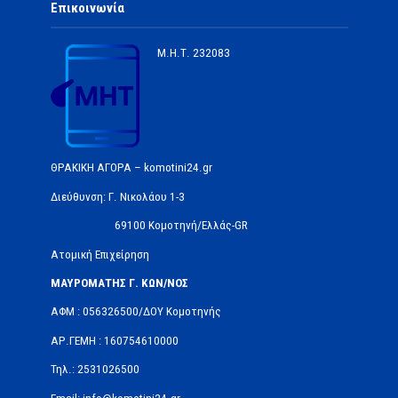
Επικοινωνία
Μ.Η.Τ.
232083
ΘΡΑΚΙΚΗ ΑΓΟΡΑ – komotini24.gr
Διεύθυνση: Γ. Νικολάου 1-3
69100 Κομοτηνή/Ελλάς-GR
Ατομική Επιχείρηση
ΜΑΥΡΟΜΑΤΗΣ Γ. ΚΩΝ/ΝΟΣ
ΑΦΜ : 056326500/ΔOΥ Κομοτηνής
ΑΡ.ΓΕΜΗ : 160754610000
Τηλ.: 2531026500