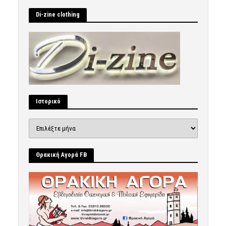
Di-zine clothing
Ιστορικό
Ιστορικό
Θρακική Αγορά FB