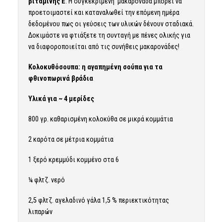
βιταμίνης Ε
. Η συγκεκριμένη μακαρονάδα μπορεί να
προετοιμαστεί και καταναλωθεί την επόμενη ημέρα
δεδομένου πως οι γεύσεις των υλικών δένουν σταδιακά.
Δοκιμάστε να φτιάξετε τη συνταγή με πένες ολικής για
να διαφοροποιείται από τις συνήθεις μακαρονάδες!
Κολοκυθόσουπα: η αγαπημένη σούπα για τα
φθινοπωρινά βράδια
Υλικά για ~ 4 μερίδες
800 γρ. καθαρισμένη κολοκύθα σε μικρά κομμάτια
2 καρότα σε μέτρια κομμάτια
1 ξερό κρεμμύδι κομμένο στα 6
¼ φλτζ. νερό
2,5 φλτζ. αγελαδινό γάλα 1,5 % περιεκτικότητας
λιπαρών