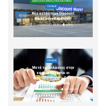
ΑΝΑΤΟΛΙΚΗ ΜΑΚΕΔΟΝΙΑ ΚΑΙ ΘΡΑΚΗ
ΕΛΛΑΔΑ
Νέο κατάστημα Discount
Markt στην Κομοτηνή!
22 Ιουλίου 2025 08:20
admin
ΕΛΛΑΔΑ
Μετά τις δηλώσεις στην
εφορία έρχονται οι
διασταυρώσεις – Ποιοι
κωδικοί ελέγχονται
5 Αυγούστου 2026 09:32
komotini24