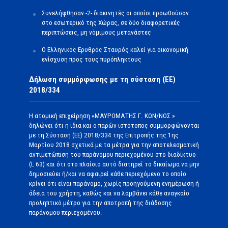
Συνελήφθησαν -2- διακινητές οι οποίοι προωθούσαν
στο εσωτερικό της Χώρας, σε δύο διαφορετικές
περιπτώσεις, μη νόμιμους μετανάστες
O Ελληνικός Ερυθρός Σταυρός καλεί για οικονομική
ενίσχυση προς τους πυρόπληκτους
Δήλωση συμμόρφωσης με τη σύσταση (ΕΕ)
2018/334
Η ατομική επιχείρηση «ΜΑΥΡΟΜΑΤΗΣ Γ. ΚΩΝ/ΝΟΣ »
δηλώνει ότι η ίδια και ο παρών ιστότοπος συμμορφώνονται
με τη Σύσταση (ΕΕ) 2018/334 της Επιτροπής της 1ης
Μαρτίου 2018 σχετικά με τα μέτρα για την αποτελεσματική
αντιμετώπιση του παράνομου περιεχομένου στο διαδίκτυο
(L 63) και ότι στο πλαίσιο αυτό διατηρεί το δικαίωμα να μην
δημοσιεύει ή/και να αφαιρεί κάθε περιεχόμενο το οποίο
κρίνει ότι είναι παράνομο, χωρίς προηγούμενη ενημέρωση ή
άδεια του χρήστη, καθώς και να λαμβάνει κάθε αναγκαίο
προληπτικό μέτρο για την αποτροπή της διάδοσης
παράνομου περιεχομένου.