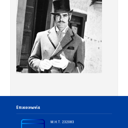
Επικοινωνία
Μ.Η.Τ.
232083