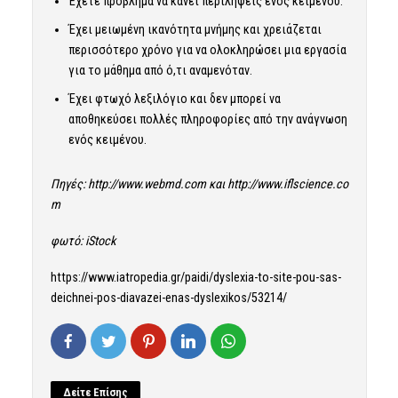
Έχετε πρόβλημα να κάνει περιλήψεις ενός κειμένου.
Έχει μειωμένη ικανότητα μνήμης και χρειάζεται
περισσότερο χρόνο για να ολοκληρώσει μια εργασία
για το μάθημα από ό,τι αναμενόταν.
Έχει φτωχό λεξιλόγιο και δεν μπορεί να
αποθηκεύσει πολλές πληροφορίες από την ανάγνωση
ενός κειμένου.
Πηγές:
http://www.webmd.com
και
http://www.iflscience.co
m
φωτό: iStock
https://www.iatropedia.gr/paidi/dyslexia-to-site-pou-sas-
deichnei-pos-diavazei-enas-dyslexikos/53214/
Δείτε Επίσης