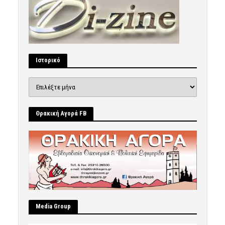
Ιστορικό
Ιστορικό
Θρακική Αγορά FB
Μedia Group