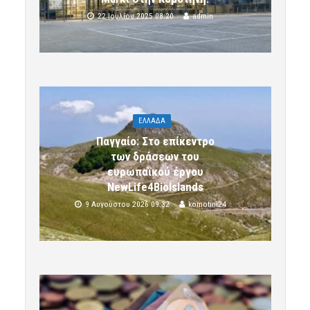
22 Ιουλίου 2025 08:20
admin
ΕΛΛΑΔΑ
Παγγαίο: Στο επίκεντρο
των δράσεων του
ευρωπαϊκού έργου
NewLife4BioIslands
9 Αυγούστου 2026 09:32
komotini24