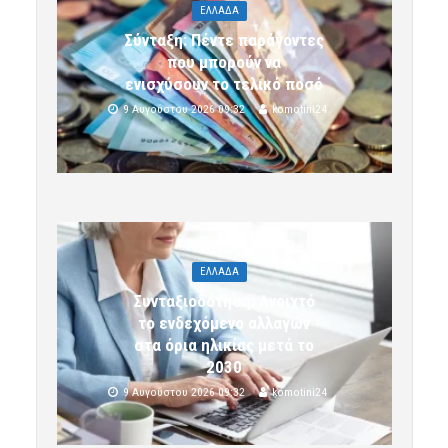
ΕΛΛΑΔΑ
Σύνταξη: Πέντε παράγοντες
που μπορούν να
ενισχύσουν το τελικό ποσό
9 Αυγούστου 2026 09:32
komotini24
ΕΛΛΑΔΑ
Συνταξιοδότηση: Ανοιχτό
το ενδεχόμενο αλλαγών
στα όρια ηλικίας μετά το
2030
9 Αυγούστου 2026 09:32
komotini24