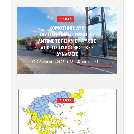
ΔΙΑΦΟΡΑ
ΚΟΜΟΤΗΝΗ: ΔΥΟ
ΤΑΥΤΟΧΡΟΝΕΣ ΠΥΡΚΑΓΙΕΣ
ΑΝΤΙΜΕΤΩΠΙΣΑΝ ΕΠΙΤΥΧΩΣ
ΑΠΟ ΤΙΣ ΠΥΡΟΣΒΕΣΤΙΚΕΣ
ΔΥΝΑΜΕΙΣ
7 Αυγούστου 2026 10:25
komotini24
ΔΙΑΦΟΡΑ
Υψηλός κίνδυνος
πυρκαγιάς (κατηγορία
κινδύνου 3) στην Π.Ε.
Ροδόπης για Παρασκευή 7