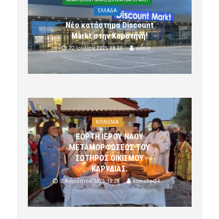
ΕΛΛΑΔΑ
Νέο κατάστημα Discount
Markt στην Κομοτηνή!
22 Ιουλίου 2025 08:20
admin
ΚΟΙΝΩΝΙΑ
ΕΟΡΤΗ ΙΕΡΟΥ ΝΑΟΥ
ΜΕΤΑΜΟΡΦΩΣΕΩΣ ΤΟΥ
ΣΩΤΗΡΟΣ ΟΙΚΙΣΜΟΥ
ΚΑΡΥΔΙΑΣ.
7 Αυγούστου 2026 10:26
komotini24