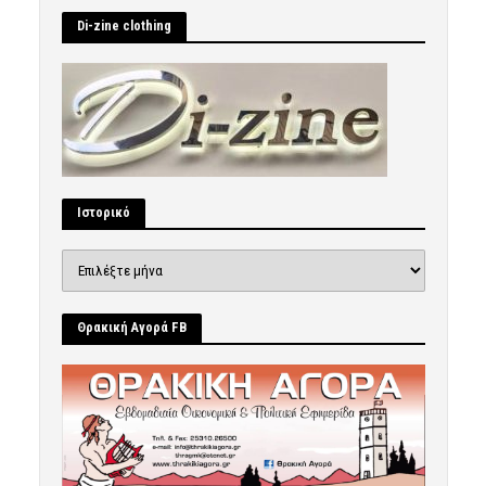
Di-zine clothing
Ιστορικό
Ιστορικό
Θρακική Αγορά FB