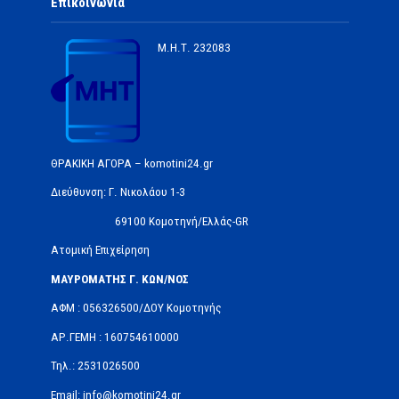
Επικοινωνία
Μ.Η.Τ.
232083
ΘΡΑΚΙΚΗ ΑΓΟΡΑ – komotini24.gr
Διεύθυνση: Γ. Νικολάου 1-3
69100 Κομοτηνή/Ελλάς-GR
Ατομική Επιχείρηση
ΜΑΥΡΟΜΑΤΗΣ Γ. ΚΩΝ/ΝΟΣ
ΑΦΜ : 056326500/ΔOΥ Κομοτηνής
ΑΡ.ΓΕΜΗ : 160754610000
Τηλ.: 2531026500
Email: info@komotini24.gr