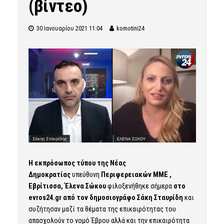
(βίντεο)
30 Ιανουαρίου 2021 11:04
komotini24
Η εκπρόσωπος τύπου της Νέας
Δημοκρατίας
υπεύθυνη
Περιφερειακών ΜΜΕ ,
Εβρίτισσα, Έλενα Σώκου
φιλοξενήθηκε σήμερα
στο
evros24.gr από τον δημοσιογράφο Σάκη Σταυρίδη
και
συζήτησαν μαζί τα θέματα της επικαιρότητας του
απασχολούν το νομό Έβρου αλλά και την επικαιρότητα