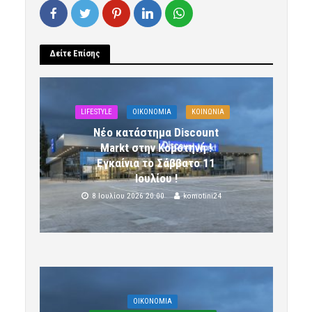
Δείτε Επίσης
LIFESTYLE
OIKONOMIA
ΚΟΙΝΩΝΙΑ
Νέο κατάστημα Discount
Markt στην Κομοτηνή !
Εγκαίνια το Σάββατο 11
Ιουλίου !
8 Ιουλίου 2026 20:00
komotini24
OIKONOMIA