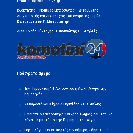
Email: info@komotini24.gr
Ιδιοκτήτης – Νόμιμος Εκπρόσωπος – Διευθυντής –
Διαχειριστής και Δικαιούχος του ονόματος τομέα :
Κωνσταντίνος Γ. Μαυρομάτης
Διευθυντής Σύνταξης :
Παναγιώτης Γ. Τσοχλιάς
Πρόσφατα άρθρα
Την Παρασκευή 14 Αυγούστου η Λαϊκή Αγορά της
Κομοτηνής
Σε Κερασιά και Κέχρο ο Ευριπίδης Στυλιανίδης
Ηφαίστειο Σαντορίνης: Ο νεκρός έφηβος του τσουνάμι
λύνει το μυστήριο της Πομπηίας του Αιγαίου
Εορτολόγιο: Ποιοι γιορτάζουν σήμερα, Σάββατο 08