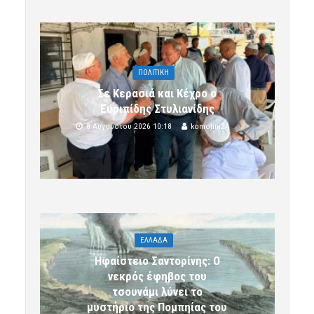
ΠΟΛΙΤΙΚΗ
Σε Κερασιά και Κέχρο ο
Ευριπίδης Στυλιανίδης
8 Αυγούστου 2026 10:18
komotini24
ΕΛΛΑΔΑ
Ηφαίστειο Σαντορίνης: Ο
νεκρός έφηβος του
τσουνάμι λύνει το
μυστήριο της Πομπηίας του