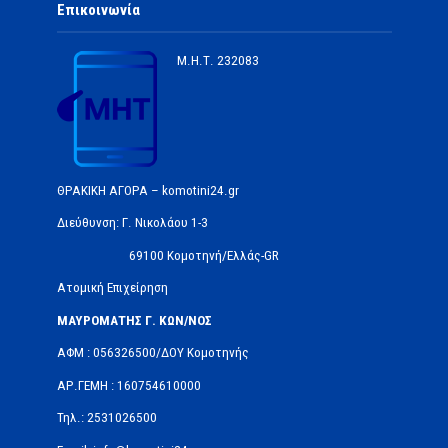
Επικοινωνία
Μ.Η.Τ.
232083
ΘΡΑΚΙΚΗ ΑΓΟΡΑ – komotini24.gr
Διεύθυνση: Γ. Νικολάου 1-3
69100 Κομοτηνή/Ελλάς-GR
Ατομική Επιχείρηση
ΜΑΥΡΟΜΑΤΗΣ Γ. ΚΩΝ/ΝΟΣ
ΑΦΜ : 056326500/ΔOΥ Κομοτηνής
ΑΡ.ΓΕΜΗ : 160754610000
Τηλ.: 2531026500