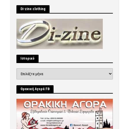
Di-zine clothing
Ιστορικό
Ιστορικό
Θρακική Αγορά FB