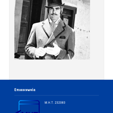
Επικοινωνία
Μ.Η.Τ.
232083