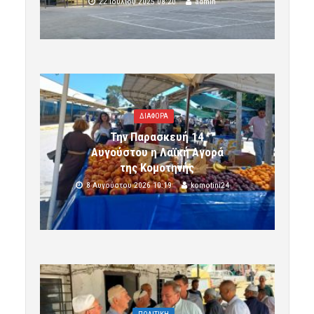
22 Ιουλίου 2025 08:20
admin
ΔΙΑΦΟΡΑ
Την Παρασκευή 14
Αυγούστου η Λαϊκή Αγορά
της Κομοτηνής
8 Αυγούστου 2026 10:19
komotini24