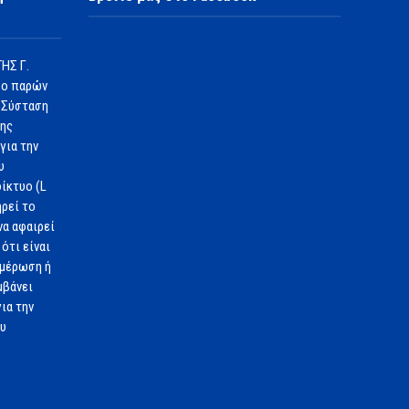
ΗΣ Γ.
 ο παρών
 Σύσταση
1ης
για την
υ
ίκτυο (L
ηρεί το
να αφαιρεί
ότι είναι
ημέρωση ή
μβάνει
ια την
ου