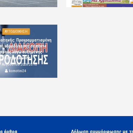
ΑΥΤΟΔΙΟΙΚΗΣΗ
μοτηνής: Προγραμματισμένη
πή υδροδότησης σε πέντε
ισμούς λόγω αυξημένης
κατανάλωσης
7 Αυγούστου 2026 20:16
komotini24
α άρθρα
Δήλωση συμμόρφωσης με τ