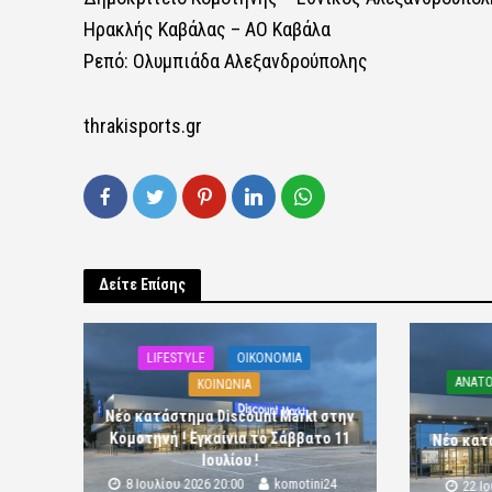
Ηρακλής Καβάλας – ΑΟ Καβάλα
Ρεπό: Ολυμπιάδα Αλεξανδρούπολης
thrakisports.gr
Δείτε Επίσης
LIFESTYLE
OIKONOMIA
ΑΝΑΤΟ
ΚΟΙΝΩΝΙΑ
Νέο κατάστημα Discount Markt στην
Κομοτηνή ! Εγκαίνια το Σάββατο 11
Νέο κατ
Ιουλίου !
8 Ιουλίου 2026 20:00
komotini24
22 Ι