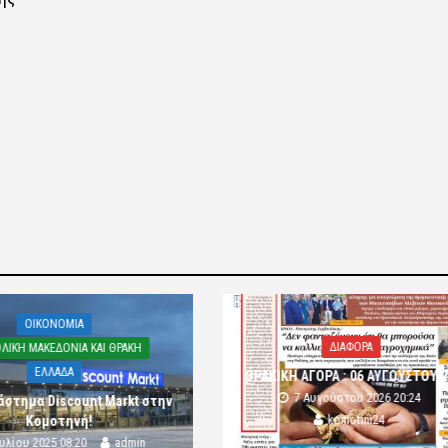
OIKONOMIA
ΔΙΑΦΟΡΑ
ΛΙΚΗ ΜΑΚΕΔΟΝΙΑ ΚΑΙ ΘΡΑΚΗ
ΕΛΛΑΔΑ
ΘΡΑΚΙΚΗ ΑΓΟΡΑ : 06 ΑΥΓΟΥΣΤΟΥ 
7 Αυγούστου 2026 20:24
άστημα Discount Markt στην
komotini24
Κομοτηνή!
ουλίου 2025 08:20
admin