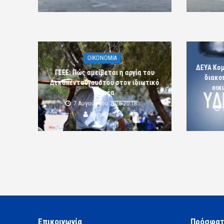
OIKONOMIA
ΔΕΥΑ Κο
ΓΣΕΕ: Πώς αμείβεται η αργία του
διακο
Δεκαπενταύγουστου στον ιδιωτικό
οικ
τομέα
7 Αυγούστου 2026 20:18
komotini24
Επικοινωνία
Πρόσφατ