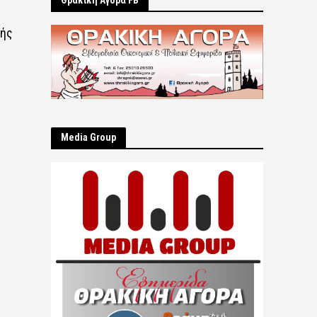
Θρακική Αγορά FB
νής
Μedia Group