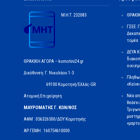
Μ.Η.Τ.
232083
ΘΡΑΚΙΚ
ΓΣΕΕ: 
Δεκαπε
τομέα
ΔΕΥΑ Κ
διακοπ
ΘΡΑΚΙΚΗ ΑΓΟΡΑ – komotini24.gr
οικισμ
Διεύθυνση: Γ. Νικολάου 1-3
Πληθωρ
«Καίνε
69100 Κομοτηνή/Ελλάς-GR
Νέα απ
Ατομική Επιχείρηση
θεάσει
ΜΑΥΡΟΜΑΤΗΣ Γ. ΚΩΝ/ΝΟΣ
Τριγων
μυστηρ
ΑΦΜ : 056326500/ΔOΥ Κομοτηνής
«μαρτυ
ΑΡ.ΓΕΜΗ : 160754610000