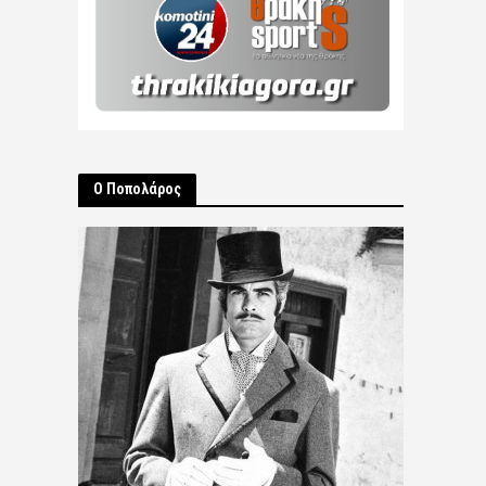
Ο Ποπολάρος