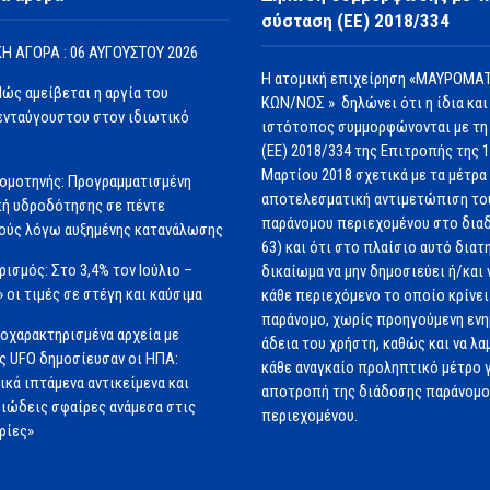
σύσταση (ΕΕ) 2018/334
Η ΑΓΟΡΑ : 06 ΑΥΓΟΥΣΤΟΥ 2026
Η ατομική επιχείρηση «ΜΑΥΡΟΜΑΤ
Πώς αμείβεται η αργία του
ΚΩΝ/ΝΟΣ » δηλώνει ότι η ίδια και
νταύγουστου στον ιδιωτικό
ιστότοπος συμμορφώνονται με τη
(ΕΕ) 2018/334 της Επιτροπής της 
Μαρτίου 2018 σχετικά με τα μέτρα 
ομοτηνής: Προγραμματισμένη
αποτελεσματική αντιμετώπιση το
ή υδροδότησης σε πέντε
παράνομου περιεχομένου στο διαδ
ούς λόγω αυξημένης κατανάλωσης
63) και ότι στο πλαίσιο αυτό διατ
ισμός: Στο 3,4% τον Ιούλιο –
δικαίωμα να μην δημοσιεύει ή/και 
» οι τιμές σε στέγη και καύσιμα
κάθε περιεχόμενο το οποίο κρίνει 
παράνομο, χωρίς προηγούμενη εν
οχαρακτηρισμένα αρχεία με
άδεια του χρήστη, καθώς και να λα
ς UFO δημοσίευσαν οι ΗΠΑ:
κάθε αναγκαίο προληπτικό μέτρο γ
ικά ιπτάμενα αντικείμενα και
αποτροπή της διάδοσης παράνομ
ιώδεις σφαίρες ανάμεσα στις
περιεχομένου.
ρίες»