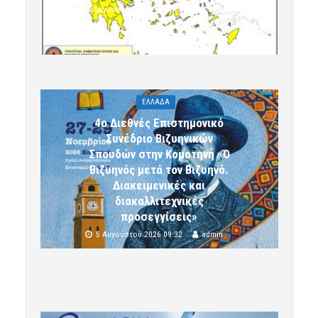
5 Αυγούστου 2026 09:32
komotini24
ΕΛΛΑΔΑ
4ο Διεθνές Επιστημονικό
Συνέδριο Βιζυηνικών
Σπουδών στην Κομοτηνή «Ο
Βιζυηνός μετά τον Βιζυηνό.
Διακειμενικές και
διακαλλιτεχνικές
προσεγγίσεις»
5 Αυγούστου 2026 09:32
admin