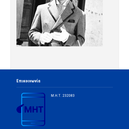
Επικοινωνία
Μ.Η.Τ.
232083