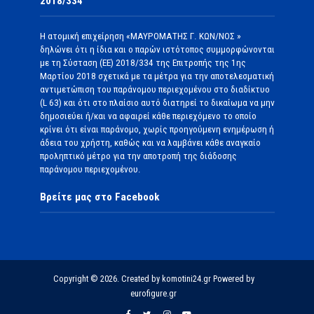
2018/334
Η ατομική επιχείρηση «ΜΑΥΡΟΜΑΤΗΣ Γ. ΚΩΝ/ΝΟΣ »
δηλώνει ότι η ίδια και ο παρών ιστότοπος συμμορφώνονται
με τη Σύσταση (ΕΕ) 2018/334 της Επιτροπής της 1ης
Μαρτίου 2018 σχετικά με τα μέτρα για την αποτελεσματική
αντιμετώπιση του παράνομου περιεχομένου στο διαδίκτυο
(L 63) και ότι στο πλαίσιο αυτό διατηρεί το δικαίωμα να μην
δημοσιεύει ή/και να αφαιρεί κάθε περιεχόμενο το οποίο
κρίνει ότι είναι παράνομο, χωρίς προηγούμενη ενημέρωση ή
άδεια του χρήστη, καθώς και να λαμβάνει κάθε αναγκαίο
προληπτικό μέτρο για την αποτροπή της διάδοσης
παράνομου περιεχομένου.
Βρείτε μας στο Facebook
Copyright © 2026. Created by komotini24.gr Powered by
eurofigure.gr