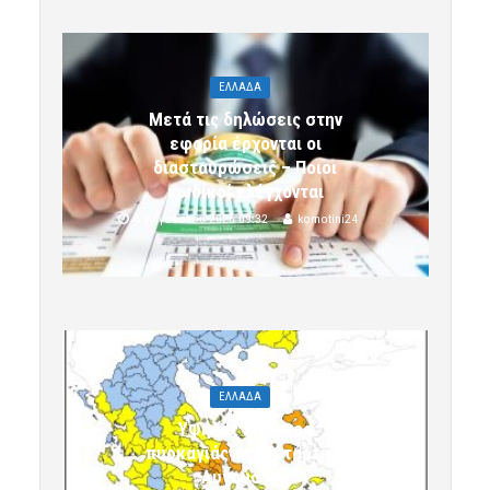
ΕΛΛΑΔΑ
Μετά τις δηλώσεις στην
εφορία έρχονται οι
διασταυρώσεις – Ποιοι
κωδικοί ελέγχονται
5 Αυγούστου 2026 09:32
komotini24
ΕΛΛΑΔΑ
Υψηλός κίνδυνος
πυρκαγιάς την Τετάρτη 5
Αυγούστου