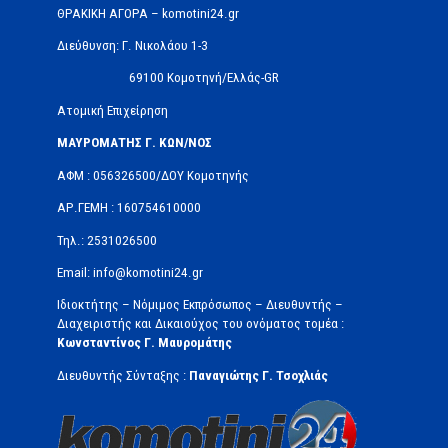
ΘΡΑΚΙΚΗ ΑΓΟΡΑ – komotini24.gr
Διεύθυνση: Γ. Νικολάου 1-3
69100 Κομοτηνή/Ελλάς-GR
Ατομική Επιχείρηση
ΜΑΥΡΟΜΑΤΗΣ Γ. ΚΩΝ/ΝΟΣ
ΑΦΜ : 056326500/ΔOΥ Κομοτηνής
ΑΡ.ΓΕΜΗ : 160754610000
Τηλ.: 2531026500
Email: info@komotini24.gr
Ιδιοκτήτης – Νόμιμος Εκπρόσωπος – Διευθυντής –
Διαχειριστής και Δικαιούχος του ονόματος τομέα :
Κωνσταντίνος Γ. Μαυρομάτης
Διευθυντής Σύνταξης :
Παναγιώτης Γ. Τσοχλιάς