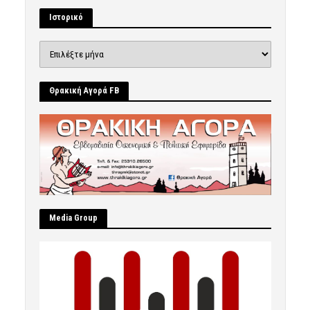
Ιστορικό
Ιστορικό
Θρακική Αγορά FB
Μedia Group