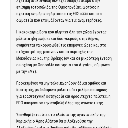
Σχετική ανακοινωση δεν έχει υπάρξει ακόμα στην
επίσημη ιστοσελίδα της Ομοσπονδίας, ωστόσο η
σχετική ενημέρωση έφτασε στις ΕΠΣ αλλά και στα
σωματεία που ετοιμάζονταν για τις αναμετρήσεις.
Η κακοκαιρία Bora που πλήττει όλη την χώρα έχοντας
μάλιστα ήδη αφήσει και δύο νεκρούς στην Λήμνο,
αναμένεται να κορυφωθεί τις επόμενες ώρες και στο
στόχαστρό της μπαίνουν και οι περιοχές της
Μακεδονίας και της Θράκης (αν και σε μικρότερη ένταση
σε σχέση με Θεσσαλία και νησιά του Αιγαίου, σύμφωνα
με την ΕΜΥ).
Προκειμένου να μην ταλαιπωρηθούν άδικα ομάδες και
διαιτητές, με δεδομένο μάλιστα ότι μιλάμε επισήμως
για ερασιτεχνική κατηγορία και ερασιτέχνες παίκτες, η
ΕΠΟ αποφάσισε την αναβολή όλης της αγωνιστικής.
Υπενθυμίζεται ότι στο πλαίσιο της αγωνιστικής της
Κυριακής ο Αρης Αβάτου θα φιλοξενούσε την
Αλεξανδρούπολη, ο Πανθρακικός θα ταξίδευε στο Κιλκίς