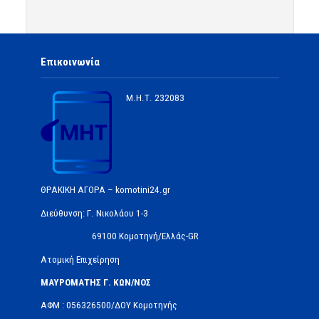
Επικοινωνία
Μ.Η.Τ.
232083
ΘΡΑΚΙΚΗ ΑΓΟΡΑ – komotini24.gr
Διεύθυνση: Γ. Νικολάου 1-3
69100 Κομοτηνή/Ελλάς-GR
Ατομική Επιχείρηση
ΜΑΥΡΟΜΑΤΗΣ Γ. ΚΩΝ/ΝΟΣ
ΑΦΜ : 056326500/ΔOΥ Κομοτηνής