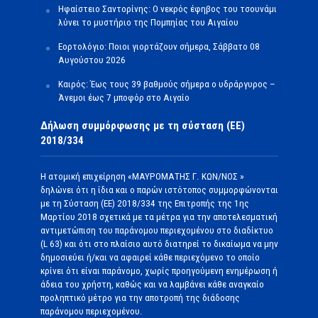
Ηφαίστειο Σαντορίνης: Ο νεκρός έφηβος του τσουνάμι
λύνει το μυστήριο της Πομπηίας του Αιγαίου
Εορτολόγιο: Ποιοι γιορτάζουν σήμερα, Σάββατο 08
Αυγούστου 2026
Καιρός: Έως τους 39 βαθμούς σήμερα ο υδράργυρος –
Άνεμοι έως 7 μποφόρ στο Αιγαίο
Δήλωση συμμόρφωσης με τη σύσταση (ΕΕ)
2018/334
Η ατομική επιχείρηση «ΜΑΥΡΟΜΑΤΗΣ Γ. ΚΩΝ/ΝΟΣ »
δηλώνει ότι η ίδια και ο παρών ιστότοπος συμμορφώνονται
με τη Σύσταση (ΕΕ) 2018/334 της Επιτροπής της 1ης
Μαρτίου 2018 σχετικά με τα μέτρα για την αποτελεσματική
αντιμετώπιση του παράνομου περιεχομένου στο διαδίκτυο
(L 63) και ότι στο πλαίσιο αυτό διατηρεί το δικαίωμα να μην
δημοσιεύει ή/και να αφαιρεί κάθε περιεχόμενο το οποίο
κρίνει ότι είναι παράνομο, χωρίς προηγούμενη ενημέρωση ή
άδεια του χρήστη, καθώς και να λαμβάνει κάθε αναγκαίο
προληπτικό μέτρο για την αποτροπή της διάδοσης
παράνομου περιεχομένου.