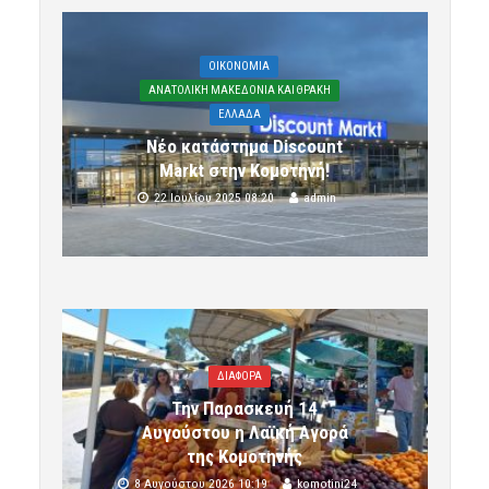
OIKONOMIA
ΑΝΑΤΟΛΙΚΗ ΜΑΚΕΔΟΝΙΑ ΚΑΙ ΘΡΑΚΗ
ΕΛΛΑΔΑ
Νέο κατάστημα Discount
Markt στην Κομοτηνή!
22 Ιουλίου 2025 08:20
admin
ΔΙΑΦΟΡΑ
Την Παρασκευή 14
Αυγούστου η Λαϊκή Αγορά
της Κομοτηνής
8 Αυγούστου 2026 10:19
komotini24