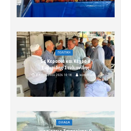
ΠΟΛΙΤΙΚΗ
Σε Κερασιά και Κέχρο ο
Ευριπίδης Στυλιανίδης
8 Αυγούστου 2026 10:18
komotini24
ΕΛΛΑΔΑ