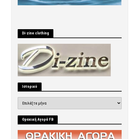
Di-zine clothing
Ιστορικό
Ιστορικό
Θρακική Αγορά FB