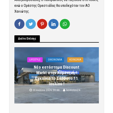
ενώ ο Ορέστης Ορεστιάδας θα υποδεχόταν τον ΑΟ
Χανιώτης.
Δείτε Επίσης
LIFESTYLE
OIKONOMIA
ΚΟΙΝΩΝΙΑ
Νέο κατάστημα Discount
Markt στην Κομοτηνή !
Εγκαίνια το Σάββατο 11
Ιουλίου !
8 Ιουλίου 2026 20:00
komotini24