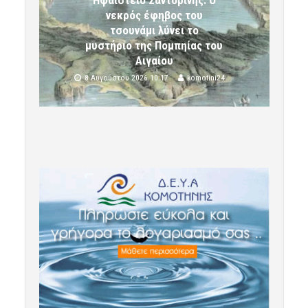
Ηφαίστειο Σαντορίνης: Ο
νεκρός έφηβος του
τσουνάμι λύνει το
μυστήριο της Πομπηίας του
Αιγαίου
8 Αυγούστου 2026 10:17
komotini24