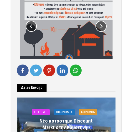
Δείτε Επίσης
LIFESTYLE
OIKONOMIA
ΚΟΙΝΩΝΙΑ
Νέο κατάστημα Discount
Markt στην Κομοτηνή !