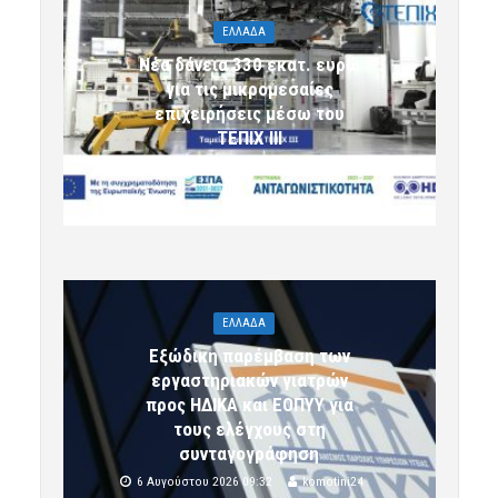
ΕΛΛΑΔΑ
Νέα δάνεια 330 εκατ. ευρώ
για τις μικρομεσαίες
επιχειρήσεις μέσω του
ΤΕΠΙΧ ΙΙΙ
6 Αυγούστου 2026 09:32
komotini24
ΕΛΛΑΔΑ
Εξώδικη παρέμβαση των
εργαστηριακών γιατρών
προς ΗΔΙΚΑ και ΕΟΠΥΥ για
τους ελέγχους στη
συνταγογράφηση
6 Αυγούστου 2026 09:32
komotini24