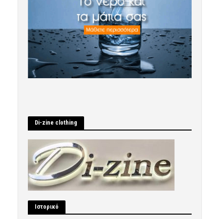
Di-zine clothing
Ιστορικό