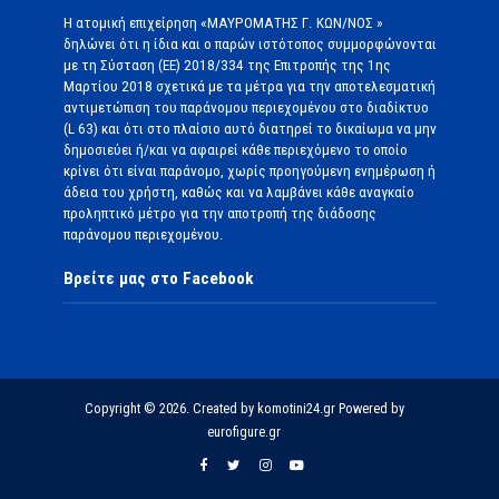
Η ατομική επιχείρηση «ΜΑΥΡΟΜΑΤΗΣ Γ. ΚΩΝ/ΝΟΣ »
δηλώνει ότι η ίδια και ο παρών ιστότοπος συμμορφώνονται
με τη Σύσταση (ΕΕ) 2018/334 της Επιτροπής της 1ης
Μαρτίου 2018 σχετικά με τα μέτρα για την αποτελεσματική
αντιμετώπιση του παράνομου περιεχομένου στο διαδίκτυο
(L 63) και ότι στο πλαίσιο αυτό διατηρεί το δικαίωμα να μην
δημοσιεύει ή/και να αφαιρεί κάθε περιεχόμενο το οποίο
κρίνει ότι είναι παράνομο, χωρίς προηγούμενη ενημέρωση ή
άδεια του χρήστη, καθώς και να λαμβάνει κάθε αναγκαίο
προληπτικό μέτρο για την αποτροπή της διάδοσης
παράνομου περιεχομένου.
Βρείτε μας στο Facebook
Copyright © 2026. Created by komotini24.gr Powered by
eurofigure.gr