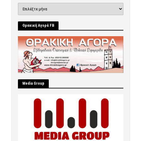
Ιστορικό
Θρακική Αγορά FB
Μedia Group