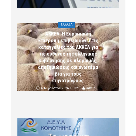
ΕΛΛΑΔΑ
ΑΚΚΕΛ: Η Ευρωπαϊκή
Επιτροπή επιβεβαιώνει τις
καταγγελίες του ΑΚΚΕΛ για
τις ευθύνες της ελληνικής
κυβέρνησης σε πληρωμές,
αποζημιώσεις και ανωτέρα
βία για τους
κτηνοτρόφους.
6 Αυγούστου 2026 09:32
admin