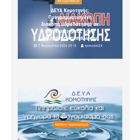
ΑΥΤΟΔΙΟΙΚΗΣΗ
ΔΕΥΑ Κομοτηνής:
Προγραμματισμένη
διακοπή υδροδότησης σε
πέντε οικισμούς λόγω
αυξημένης κατανάλωσης
7 Αυγούστου 2026 20:16
komotini24