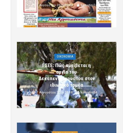
7 Αυγούστου 2026 20:24
komotini24
OIKONOMIA
ΓΣΕΕ: Πώς αμείβεται η
αργία του
Δεκαπενταύγουστου στον
ιδιωτικό τομέα
7 Αυγούστου 2026 20:18
komotini24