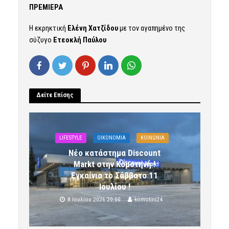
ΠΡΕΜΙΕΡΑ
Η εκρηκτική
Ελένη Χατζίδου
με τον αγαπημένο της
σύζυγο
Ετεοκλή Παύλου
Δείτε Επίσης
LIFESTYLE
OIKONOMIA
ΚΟΙΝΩΝΙΑ
Νέο κατάστημα Discount
Markt στην Κομοτηνή !
Εγκαίνια το Σάββατο 11
Ιουλίου !
8 Ιουλίου 2026 20:00
komotini24