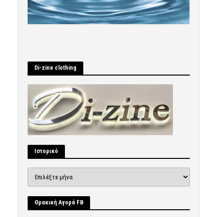
Di-zine clothing
Ιστορικό
Ιστορικό
Θρακική Αγορά FB