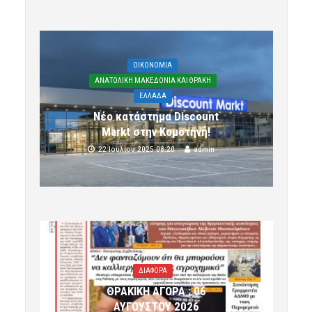
OIKONOMIA
ΑΝΑΤΟΛΙΚΗ ΜΑΚΕΔΟΝΙΑ ΚΑΙ ΘΡΑΚΗ
ΕΛΛΑΔΑ
Νέο κατάστημα Discount
Markt στην Κομοτηνή!
22 Ιουλίου 2025 08:20
admin
ΔΙΑΦΟΡΑ
ΘΡΑΚΙΚΗ ΑΓΟΡΑ : 06
ΑΥΓΟΥΣΤΟΥ 2026