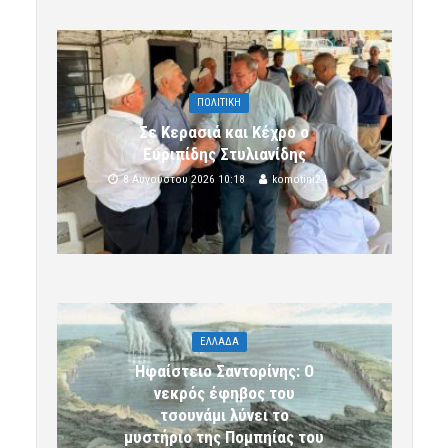
ΠΟΛΙΤΙΚΗ
Σε Κερασιά και Κέχρο ο
Ευριπίδης Στυλιανίδης
8 Αυγούστου 2026 10:18
komotini24
ΕΛΛΑΔΑ
Ηφαίστειο Σαντορίνης: Ο
νεκρός έφηβος του
τσουνάμι λύνει το
μυστήριο της Πομπηίας του