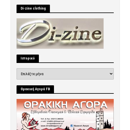
Di-zine clothing
Ιστορικό
Ιστορικό
Θρακική Αγορά FB