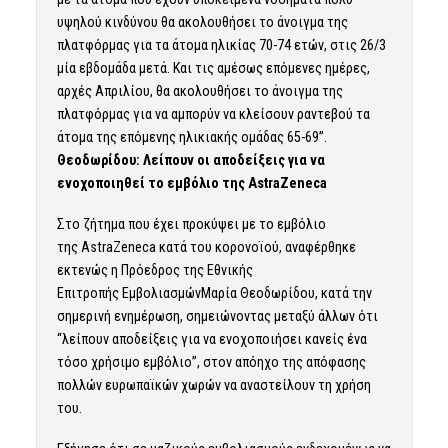
υψηλού κινδύνου θα ακολουθήσει το άνοιγμα της
πλατφόρμας για τα άτομα ηλικίας 70-74 ετών, στις 26/3
μία εβδομάδα μετά. Και τις αμέσως επόμενες ημέρες,
αρχές Απριλίου, θα ακολουθήσει το άνοιγμα της
πλατφόρμας για να αμπορύν να κλείσουν ραντεβού τα
άτομα της επόμενης ηλικιακής ομάδας 65-69”.
Θεοδωρίδου: Λείπουν οι αποδείξεις για να
ενοχοποιηθεί το εμβόλιο της AstraΖeneca
Στο ζήτημα που έχει προκύψει με το εμβόλιο
της
AstraZeneca
κατά του κορονοϊού, αναφέρθηκε
εκτενώς η Πρόεδρος της Εθνικής
Επιτροπής
Εμβολιασμών
Μαρία Θεοδωρίδου, κατά την
σημερινή ενημέρωση, σημειώνοντας μεταξύ άλλων ότι
“λείπουν αποδείξεις για να ενοχοποιήσει κανείς ένα
τόσο χρήσιμο εμβόλιο”, στον απόηχο της απόφασης
πολλών ευρωπαϊκών χωρών να αναστείλουν τη χρήση
του.