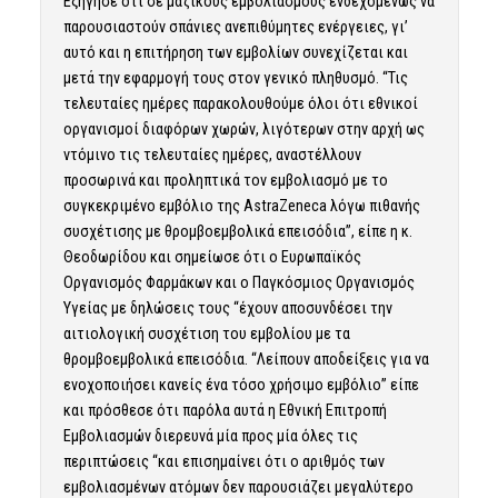
Εξήγησε ότι σε μαζικούς εμβολιασμούς ενδεχομένως να
παρουσιαστούν σπάνιες ανεπιθύμητες ενέργειες, γι’
αυτό και η επιτήρηση των εμβολίων συνεχίζεται και
μετά την εφαρμογή τους στον γενικό πληθυσμό. “Τις
τελευταίες ημέρες παρακολουθούμε όλοι ότι εθνικοί
οργανισμοί διαφόρων χωρών, λιγότερων στην αρχή ως
ντόμινο τις τελευταίες ημέρες, αναστέλλουν
προσωρινά και προληπτικά τον εμβολιασμό με το
συγκεκριμένο εμβόλιο της AstraZeneca λόγω πιθανής
συσχέτισης με θρομβοεμβολικά επεισόδια”, είπε η κ.
Θεοδωρίδου και σημείωσε ότι ο Ευρωπαϊκός
Οργανισμός Φαρμάκων και ο Παγκόσμιος Οργανισμός
Υγείας με δηλώσεις τους “έχουν αποσυνδέσει την
αιτιολογική συσχέτιση του εμβολίου με τα
θρομβοεμβολικά επεισόδια. “Λείπουν αποδείξεις για να
ενοχοποιήσει κανείς ένα τόσο χρήσιμο εμβόλιο” είπε
και πρόσθεσε ότι παρόλα αυτά η Εθνική Επιτροπή
Εμβολιασμών διερευνά μία προς μία όλες τις
περιπτώσεις “και επισημαίνει ότι ο αριθμός των
εμβολιασμένων ατόμων δεν παρουσιάζει μεγαλύτερο