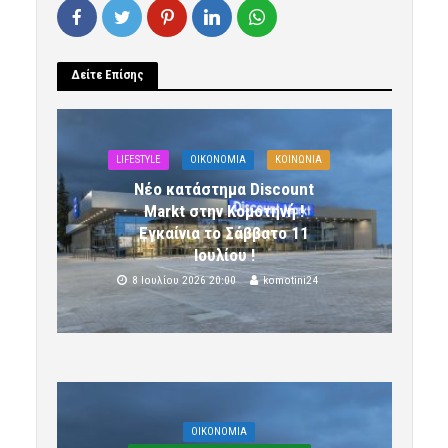
Δείτε Επίσης
LIFESTYLE
OIKONOMIA
ΚΟΙΝΩΝΙΑ
Νέο κατάστημα Discount
Markt στην Κομοτηνή !
Εγκαίνια το Σάββατο 11
Ιουλίου !
8 Ιουλίου 2026 20:00
komotini24
OIKONOMIA