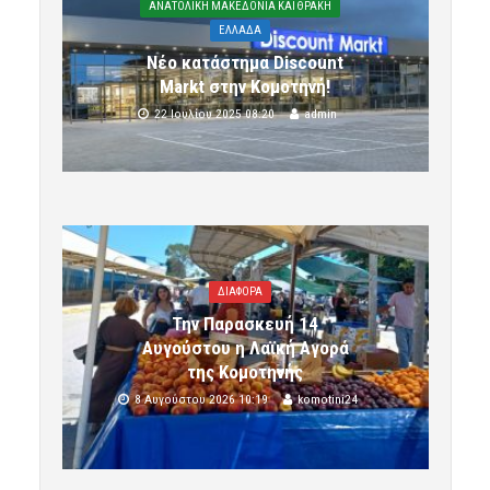
ΑΝΑΤΟΛΙΚΗ ΜΑΚΕΔΟΝΙΑ ΚΑΙ ΘΡΑΚΗ
ΕΛΛΑΔΑ
Νέο κατάστημα Discount
Markt στην Κομοτηνή!
22 Ιουλίου 2025 08:20
admin
ΔΙΑΦΟΡΑ
Την Παρασκευή 14
Αυγούστου η Λαϊκή Αγορά
της Κομοτηνής
8 Αυγούστου 2026 10:19
komotini24