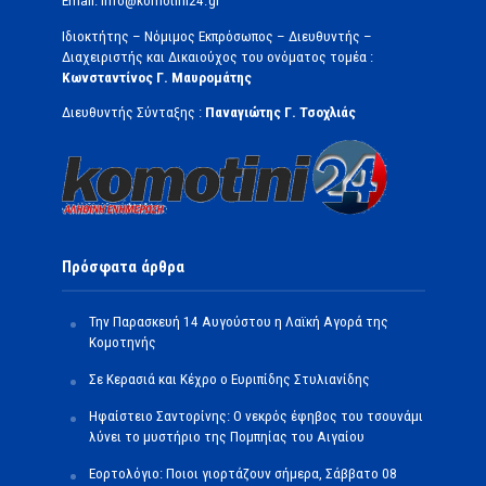
Email: info@komotini24.gr
Ιδιοκτήτης – Νόμιμος Εκπρόσωπος – Διευθυντής –
Διαχειριστής και Δικαιούχος του ονόματος τομέα :
Κωνσταντίνος Γ. Μαυρομάτης
Διευθυντής Σύνταξης :
Παναγιώτης Γ. Τσοχλιάς
Πρόσφατα άρθρα
Την Παρασκευή 14 Αυγούστου η Λαϊκή Αγορά της
Κομοτηνής
Σε Κερασιά και Κέχρο ο Ευριπίδης Στυλιανίδης
Ηφαίστειο Σαντορίνης: Ο νεκρός έφηβος του τσουνάμι
λύνει το μυστήριο της Πομπηίας του Αιγαίου
Εορτολόγιο: Ποιοι γιορτάζουν σήμερα, Σάββατο 08