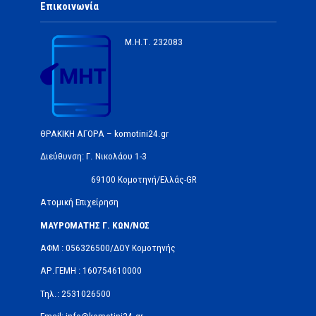
Επικοινωνία
Μ.Η.Τ.
232083
ΘΡΑΚΙΚΗ ΑΓΟΡΑ – komotini24.gr
Διεύθυνση: Γ. Νικολάου 1-3
69100 Κομοτηνή/Ελλάς-GR
Ατομική Επιχείρηση
ΜΑΥΡΟΜΑΤΗΣ Γ. ΚΩΝ/ΝΟΣ
ΑΦΜ : 056326500/ΔOΥ Κομοτηνής
ΑΡ.ΓΕΜΗ : 160754610000
Τηλ.: 2531026500