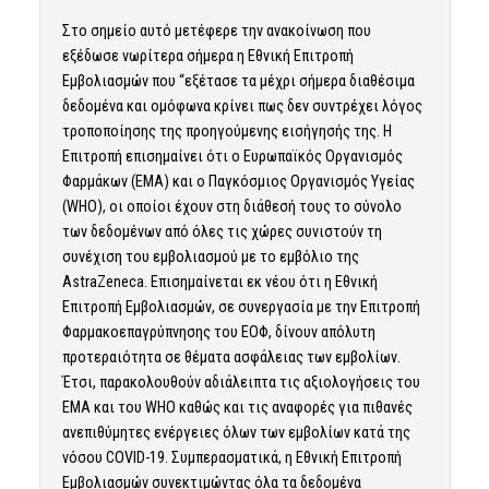
Στο σημείο αυτό μετέφερε την ανακοίνωση που
εξέδωσε νωρίτερα σήμερα η Εθνική Επιτροπή
Εμβολιασμών που “εξέτασε τα μέχρι σήμερα διαθέσιμα
δεδομένα και ομόφωνα κρίνει πως δεν συντρέχει λόγος
τροποποίησης της προηγούμενης εισήγησής της. Η
Επιτροπή επισημαίνει ότι ο Ευρωπαϊκός Οργανισμός
Φαρμάκων (ΕΜΑ) και ο Παγκόσμιος Οργανισμός Υγείας
(WHO), οι οποίοι έχουν στη διάθεσή τους το σύνολο
των δεδομένων από όλες τις χώρες συνιστούν τη
συνέχιση του εμβολιασμού με το εμβόλιο της
AstraZeneca. Επισημαίνεται εκ νέου ότι η Εθνική
Επιτροπή Εμβολιασμών, σε συνεργασία με την Επιτροπή
Φαρμακοεπαγρύπνησης του ΕΟΦ, δίνoυν απόλυτη
προτεραιότητα σε θέματα ασφάλειας των εμβολίων.
Έτσι, παρακολουθούν αδιάλειπτα τις αξιολογήσεις του
ΕΜΑ και του WHO καθώς και τις αναφορές για πιθανές
ανεπιθύμητες ενέργειες όλων των εμβολίων κατά της
νόσου COVID-19. Συμπερασματικά, η Εθνική Επιτροπή
Εμβολιασμών συνεκτιμώντας όλα τα δεδομένα