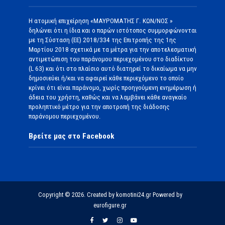
Η ατομική επιχείρηση «ΜΑΥΡΟΜΑΤΗΣ Γ. ΚΩΝ/ΝΟΣ »
δηλώνει ότι η ίδια και ο παρών ιστότοπος συμμορφώνονται
με τη Σύσταση (ΕΕ) 2018/334 της Επιτροπής της 1ης
Μαρτίου 2018 σχετικά με τα μέτρα για την αποτελεσματική
αντιμετώπιση του παράνομου περιεχομένου στο διαδίκτυο
(L 63) και ότι στο πλαίσιο αυτό διατηρεί το δικαίωμα να μην
δημοσιεύει ή/και να αφαιρεί κάθε περιεχόμενο το οποίο
κρίνει ότι είναι παράνομο, χωρίς προηγούμενη ενημέρωση ή
άδεια του χρήστη, καθώς και να λαμβάνει κάθε αναγκαίο
προληπτικό μέτρο για την αποτροπή της διάδοσης
παράνομου περιεχομένου.
Βρείτε μας στο Facebook
Copyright © 2026. Created by komotini24.gr Powered by
eurofigure.gr