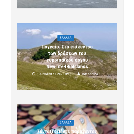
ΕΛΛΑΔΑ
Παγγαίο: Στο επίκεντρο
των δράσεων του
ευρωπαϊκού έργου
NewLife4BioIslands
9 Αυγούστου 2026 09:32
komotini24
ΕΛΛΑΔΑ
Σύνταξη: Πέντε παράγοντες