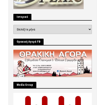
Ιστορικό
Ιστορικό
Θρακική Αγορά FB
Μedia Group