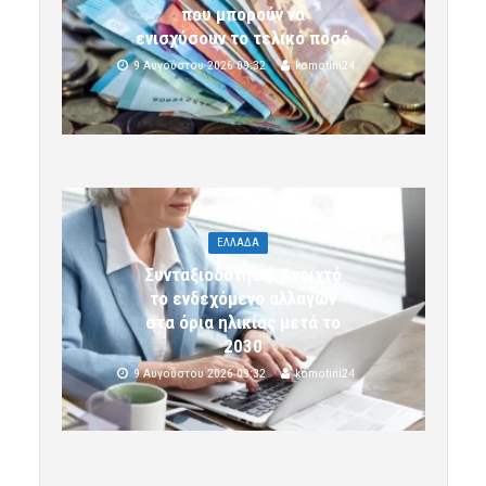
που μπορούν να
ενισχύσουν το τελικό ποσό
9 Αυγούστου 2026 09:32
komotini24
ΕΛΛΑΔΑ
Συνταξιοδότηση: Ανοιχτό
το ενδεχόμενο αλλαγών
στα όρια ηλικίας μετά το
2030
9 Αυγούστου 2026 09:32
komotini24