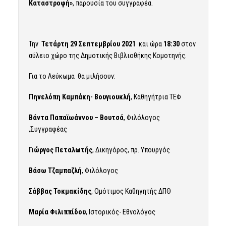
Καταστροφή»
, παρουσία του συγγραφέα.
Την
Τετάρτη 29 Σεπτεμβρίου 2021
και ώρα
18:30
στον
αύλειο χώρο της Δημοτικής Βιβλιοθήκης Κομοτηνής.
Για το Λεύκωμα θα μιλήσουν:
Πηνελόπη Καμπάκη- Βουγιουκλή
, Καθηγήτρια ΤΕΦ
Βάντα Παπαϊωάννου – Βουτσά
, Φιλόλογος
,Συγγραφέας
Γιώργος Πεταλωτής
, Δικηγόρος, πρ. Υπουργός
Βάσω Τζαμπαζλή
, Φιλόλογος
Σάββας Τοκμακίδης
, Ομότιμος Καθηγητής ΔΠΘ
Μαρία Φιλιππίδου
, Ιστορικός- Εθνολόγος