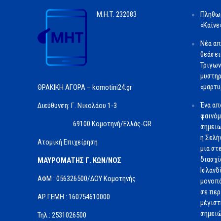
Μ.Η.Τ.
232083
Πληθωρ
«Καίνε
Νέα απ
θεάσει
Τριγων
μυστηρ
«μαρτυ
ΘΡΑΚΙΚΗ ΑΓΟΡΑ – komotini24.gr
Ένα απ
Διεύθυνση: Γ. Νικολάου 1-3
φαινόμ
69100 Κομοτηνή/Ελλάς-GR
σημειω
η Σελή
Ατομική Επιχείρηση
μια στ
διασχί
ΜΑΥΡΟΜΑΤΗΣ Γ. ΚΩΝ/ΝΟΣ
Ισλανδ
ΑΦΜ : 056326500/ΔOΥ Κομοτηνής
μονοπά
σε περ
ΑΡ.ΓΕΜΗ : 160754610000
μέγιστ
σημειώ
Τηλ.: 2531026500