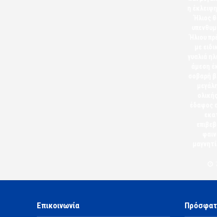
η έκλειψη
Ήλιος θ
υπενθυμ
Ήλιου πρ
με ειδι
γυαλιά η
άμεση έ
σοβαρή β
μεγάλη
ολική
έδαφος α
εκα
επιβεβ
φαιν
μαγνητί
Επικοινωνία
Πρόσφατ