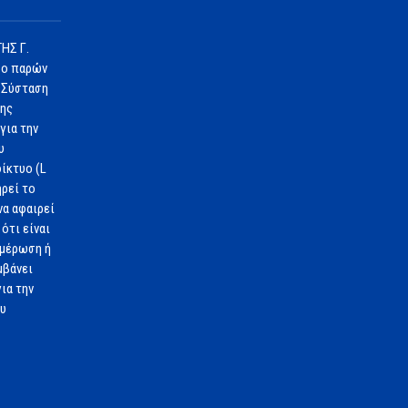
ΗΣ Γ.
 ο παρών
 Σύσταση
1ης
για την
υ
ίκτυο (L
ηρεί το
να αφαιρεί
ότι είναι
ημέρωση ή
μβάνει
ια την
ου