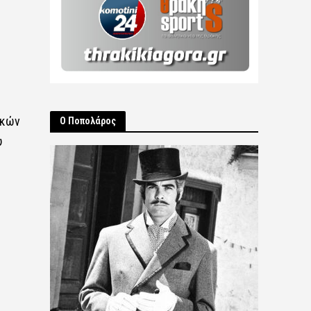
ικών
Ο Ποπολάρος
υ