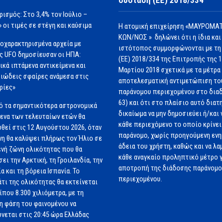
ισμός: Στο 3,4% τον Ιούλιο –
» οι τιμές σε στέγη και καύσιμα
Η ατομική επιχείρηση «ΜΑΥΡΟΜΑΤ
ΚΩΝ/ΝΟΣ » δηλώνει ότι η ίδια και
οχαρακτηρισμένα αρχεία με
ιστότοπος συμμορφώνονται με τη
ς UFO δημοσίευσαν οι ΗΠΑ:
(ΕΕ) 2018/334 της Επιτροπής της 
ικά ιπτάμενα αντικείμενα και
Μαρτίου 2018 σχετικά με τα μέτρα 
ιώδεις σφαίρες ανάμεσα στις
αποτελεσματική αντιμετώπιση το
ρίες»
παράνομου περιεχομένου στο διαδ
63) και ότι στο πλαίσιο αυτό διατ
ό τα σημαντικότερα αστρονομικά
δικαίωμα να μην δημοσιεύει ή/και 
ενα των τελευταίων ετών θα
κάθε περιεχόμενο το οποίο κρίνει 
θεί στις 12 Αυγούστου 2026, όταν
παράνομο, χωρίς προηγούμενη εν
νη θα καλύψει πλήρως τον Ήλιο σε
άδεια του χρήστη, καθώς και να λα
ενή ζώνη ολικότητας που θα
κάθε αναγκαίο προληπτικό μέτρο γ
σει την Αρκτική, τη Γροιλανδία, την
αποτροπή της διάδοσης παράνομ
ία και τη βόρεια Ισπανία. Το
περιεχομένου.
τι της ολικότητας θα εκτείνεται
ίπου 8.300 χιλιόμετρα, με τη
η φάση του φαινομένου να
νεται στις 20:45 ώρα Ελλάδας