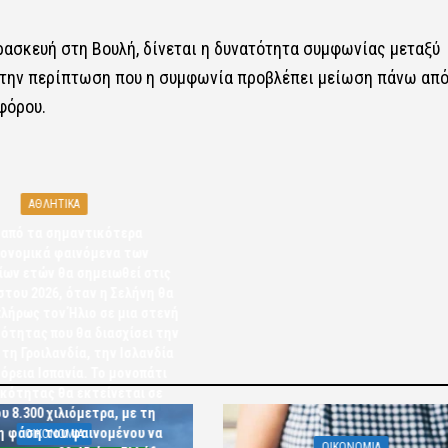
ρασκευή στη Βουλή, δίνεται η δυνατότητα συμφωνίας μεταξύ
. Στην περίπτωση που η συμφωνία προβλέπει μείωση πάνω από
φόρου.
ΑΘΛΗΤΙΚΑ
 από τα σημαντικότερα
ονομικά φαινόμενα των
ίων ετών θα σημειωθεί στις
στου 2026, όταν η Σελήνη θα
λήρως τον Ήλιο σε μια στενή
ότητας που θα διασχίσει την
 τη Γροιλανδία, την Ισλανδία
βόρεια Ισπανία. Το μονοπάτι
ικότητας θα εκτείνεται σε
υ 8.300 χιλιόμετρα, με τη
η φάση του φαινομένου να
OIKONOMIA
OIKONOMIA