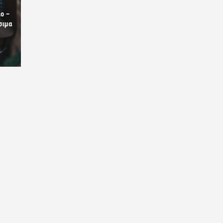
ο –
σιμα