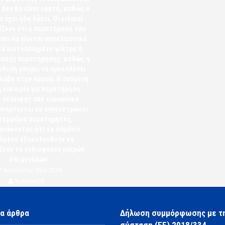
 δεν θα είναι ορατή, καθώς ο
α έχει ήδη δύσει. Οι ειδικοί
ίζουν ότι η παρατήρηση του
έπει να γίνεται αποκλειστικά
κά πιστοποιημένα φίλτρα ή
λιακής παρατήρησης, καθώς η
κθεση μπορεί να προκαλέσει
λάβη στην όραση. Η επόμενη
 ευκαιρία για παρατήρηση
ς έκλειψης από ευρωπαϊκό
ναμένεται να συγκεντρώσει
τομμύρια παρατηρητές,
αιώνοντας ότι τα ουράνια
όμενα εξακολουθούν να
ζουν το ενδιαφέρον μικρών
και μεγάλων.
7 Αυγούστου 2026 20:04
komotini24
α άρθρα
Δήλωση συμμόρφωσης με τ
σύσταση (ΕΕ) 2018/334