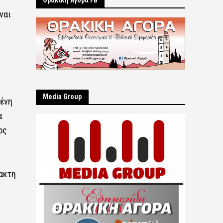
Θρακική Αγορά FB
ναι
Μedia Group
μένη
α
ος
ακτη