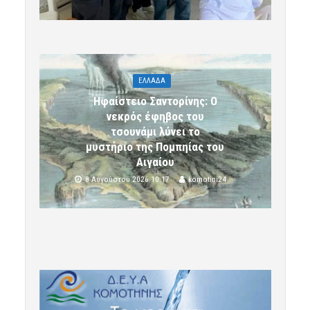
ΕΛΛΑΔΑ
Ηφαίστειο Σαντορίνης: Ο
νεκρός έφηβος του
τσουνάμι λύνει το
μυστήριο της Πομπηίας του
Αιγαίου
8 Αυγούστου 2026 10:17
komotini24