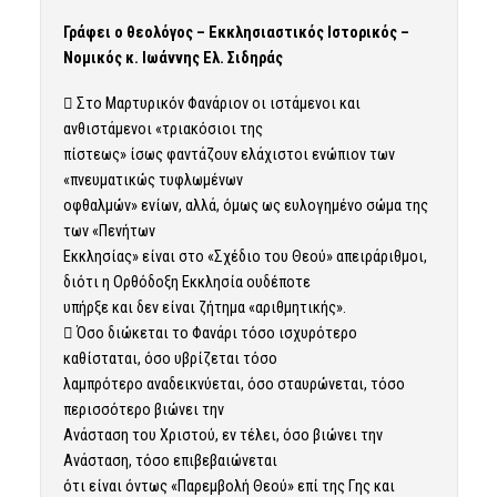
Γράφει ο θεολόγος – Εκκλησιαστικός Ιστορικός –
Νομικός κ. Ιωάννης Ελ. Σιδηράς
 Στο Μαρτυρικόν Φανάριον οι ιστάμενοι και
ανθιστάμενοι «τριακόσιοι της
πίστεως» ίσως φαντάζουν ελάχιστοι ενώπιον των
«πνευματικώς τυφλωμένων
οφθαλμών» ενίων, αλλά, όμως ως ευλογημένο σώμα της
των «Πενήτων
Εκκλησίας» είναι στο «Σχέδιο του Θεού» απειράριθμοι,
διότι η Ορθόδοξη Εκκλησία ουδέποτε
υπήρξε και δεν είναι ζήτημα «αριθμητικής».
 Όσο διώκεται το Φανάρι τόσο ισχυρότερο
καθίσταται, όσο υβρίζεται τόσο
λαμπρότερο αναδεικνύεται, όσο σταυρώνεται, τόσο
περισσότερο βιώνει την
Ανάσταση του Χριστού, εν τέλει, όσο βιώνει την
Ανάσταση, τόσο επιβεβαιώνεται
ότι είναι όντως «Παρεμβολή Θεού» επί της Γης και