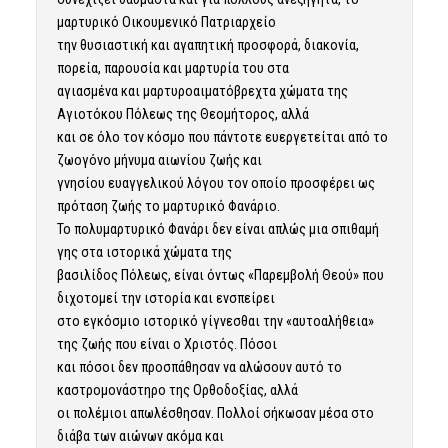
μαρτυρικό Οικουμενικό Πατριαρχείο
την θυσιαστική και αγαπητική προσφορά, διακονία,
πορεία, παρουσία και μαρτυρία του στα
αγιασμένα και μαρτυροαιματόβρεχτα χώματα της
Αγιοτόκου Πόλεως της Θεομήτορος, αλλά
και σε όλο τον κόσμο που πάντοτε ευεργετείται από το
ζωογόνο μήνυμα αιωνίου ζωής και
γνησίου ευαγγελικού λόγου τον οποίο προσφέρει ως
πρόταση ζωής το μαρτυρικό Φανάριο.
Το πολυμαρτυρικό Φανάρι δεν είναι απλώς μια σπιθαμή
γης στα ιστορικά χώματα της
βασιλίδος Πόλεως, είναι όντως «Παρεμβολή Θεού» που
διχοτομεί την ιστορία και ενσπείρει
στο εγκόσμιο ιστορικό γίγνεσθαι την «αυτοαλήθεια»
της ζωής που είναι ο Χριστός. Πόσοι
και πόσοι δεν προσπάθησαν να αλώσουν αυτό το
καστρομονάστηρο της Ορθοδοξίας, αλλά
οι πολέμιοι απωλέσθησαν. Πολλοί σήκωσαν μέσα στο
διάβα των αιώνων ακόμα και