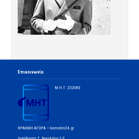
Επικοινωνία
Μ.Η.Τ.
232083
ΘΡΑΚΙΚΗ ΑΓΟΡΑ – komotini24.gr
Διεύθυνση: Γ. Νικολάου 1-3