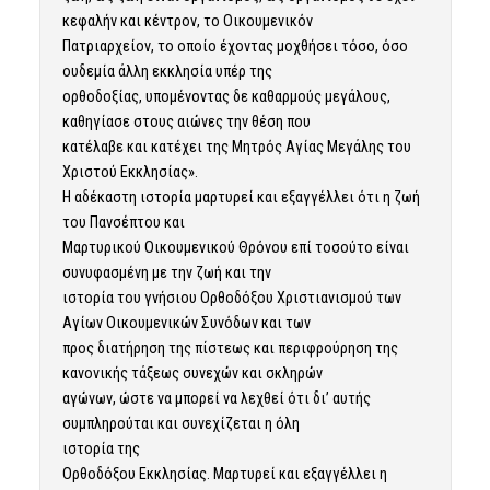
κεφαλήν και κέντρον, το Οικουμενικόν
Πατριαρχείον, το οποίο έχοντας μοχθήσει τόσο, όσο
ουδεμία άλλη εκκλησία υπέρ της
ορθοδοξίας, υπομένοντας δε καθαρμούς μεγάλους,
καθηγίασε στους αιώνες την θέση που
κατέλαβε και κατέχει της Μητρός Αγίας Μεγάλης του
Χριστού Εκκλησίας».
Η αδέκαστη ιστορία μαρτυρεί και εξαγγέλλει ότι η ζωή
του Πανσέπτου και
Μαρτυρικού Οικουμενικού Θρόνου επί τοσούτο είναι
συνυφασμένη με την ζωή και την
ιστορία του γνήσιου Ορθοδόξου Χριστιανισμού των
Αγίων Οικουμενικών Συνόδων και των
προς διατήρηση της πίστεως και περιφρούρηση της
κανονικής τάξεως συνεχών και σκληρών
αγώνων, ώστε να μπορεί να λεχθεί ότι δι’ αυτής
συμπληρούται και συνεχίζεται η όλη
ιστορία της
Ορθοδόξου Εκκλησίας. Μαρτυρεί και εξαγγέλλει η