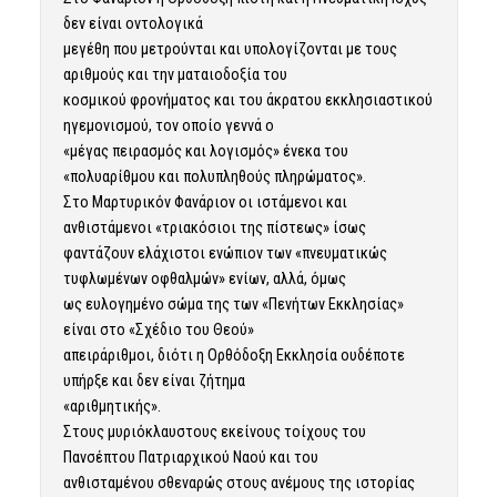
δεν είναι οντολογικά
μεγέθη που μετρούνται και υπολογίζονται με τους
αριθμούς και την ματαιοδοξία του
κοσμικού φρονήματος και του άκρατου εκκλησιαστικού
ηγεμονισμού, τον οποίο γεννά ο
«μέγας πειρασμός και λογισμός» ένεκα του
«πολυαρίθμου και πολυπληθούς πληρώματος».
Στο Μαρτυρικόν Φανάριον οι ιστάμενοι και
ανθιστάμενοι «τριακόσιοι της πίστεως» ίσως
φαντάζουν ελάχιστοι ενώπιον των «πνευματικώς
τυφλωμένων οφθαλμών» ενίων, αλλά, όμως
ως ευλογημένο σώμα της των «Πενήτων Εκκλησίας»
είναι στο «Σχέδιο του Θεού»
απειράριθμοι, διότι η Ορθόδοξη Εκκλησία ουδέποτε
υπήρξε και δεν είναι ζήτημα
«αριθμητικής».
Στους μυριόκλαυστους εκείνους τοίχους του
Πανσέπτου Πατριαρχικού Ναού και του
ανθισταμένου σθεναρώς στους ανέμους της ιστορίας