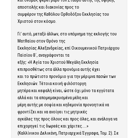
και όνομα», φέρει βαρύ τον Σταυρό αυτής της υψηλής
αποστολής και διακονίας προς το
συμφέρον της Καθόλου Ορθοδόξου Εκκλησίας του
Χριστού στον κόσμο.
Γι’ αυτό, μεταξύ άλλων, στο υπόμνημα της εκλογής του
Ματθαίου στον Θρόνο της
Εκκλησίας Αλεξανδρείας, επί Οικουμενικού Πατριάρχου
Παϊσίου Β΄, αναγράφονται τα
εξής: «Η Αγία του Χριστού Μεγάλη Εκκλησία
επιπροσθέτως στα άλλα προνόμια αυτής έχει
και το πρώτιστο προνόμιο για την μέριμνα πασών των
Εκκλησιών. Τέτοια κοινή φιλόστοργη
μητέρα και κεφαλή είναι, ώστε όχι μόνο τα εγγύτατα
αλλά και τα απομεμακρυσμένα μέλη και
μέρη αυτής με σοφία και κηδεμονία προνοητικά να
φροντίζει και να ανοίγει τις μητρικές
αγκάλες της προς όλους και προς όλες, και ανάλογα να
επιχορηγεί τις δωρεές και χάριτες…..»
(Καλλίνικου Δελικάνη, Πατριαρχικά Έγγραφα, Τομ. 2). Σε