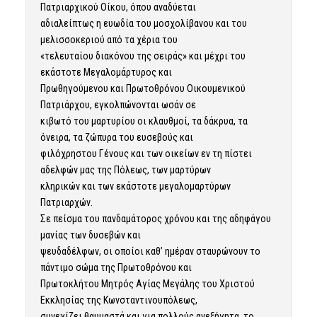
Πατριαρχικού Οίκου, όπου αναδύεται
αδιαλείπτως η ευωδία του μοσχολίβανου και του
μελισσοκεριού από τα χέρια του
«τελευταίου διακόνου της σειράς» και μέχρι του
εκάστοτε Μεγαλομάρτυρος και
Πρωθηγούμενου και Πρωτοθρόνου Οικουμενικού
Πατριάρχου, εγκολπώνονται ωσάν σε
κιβωτό του μαρτυρίου οι κλαυθμοί, τα δάκρυα, τα
όνειρα, τα ζώπυρα του ευσεβούς και
φιλόχρηστου Γένους και των οικείων εν τη πίστει
αδελφών μας της Πόλεως, των μαρτύρων
κληρικών και των εκάστοτε μεγαλομαρτύρων
Πατριαρχών.
Σε πείσμα του πανδαμάτορος χρόνου και της αδηφάγου
μανίας των δυσεβών και
ψευδαδέλφων, οι οποίοι καθ’ ημέραν σταυρώνουν το
πάντιμο σώμα της Πρωτοθρόνου και
Πρωτοκλήτου Μητρός Αγίας Μεγάλης του Χριστού
Εκκλησίας της Κωνσταντινουπόλεως,
συνεχίζει θαυμαστά και για πολλούς ανεξήγητα, το