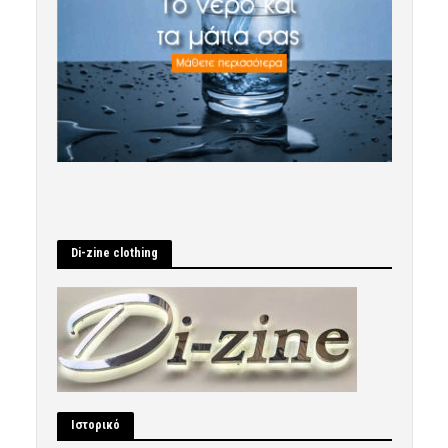
Di-zine clothing
Ιστορικό