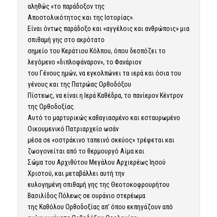
αληθώς «το παράδοξον της
Αποστολικότητος και της Ιστορίας».
Είναι όντως παράδοξο και «αγγέλοις και ανθρώποις» μια
σπιθαμή γης στο ακρότατο
σημείο του Κεράτιου Κόλπου, όπου δεσπόζει το
λεγόμενο «διπλοφάναρον», το Φανάριον
του Γένους ημών, να εγκολπώνει τα ιερά και όσια του
γένους και της Πατρώας Ορθοδόξου
Πίστεως, να είναι η Ιερά Καθέδρα, το πανίερον Κέντρον
της Ορθοδοξίας.
Αυτό το μαρτυρικώς καθαγιασμένο και εσταυρωμένο
Οικουμενικό Πατριαρχείο ωσάν
μέσα σε «οστράκινο ταπεινό σκεύος» τρέφεται και
ζωογονείται από το θερμουργό Αίμα και
Σώμα του Αρχιθύτου Μεγάλου Αρχιερέως Ιησού
Χριστού, και μεταβάλλει αυτή την
ευλογημένη σπιθαμή γης της Θεοτοκοφρουρήτου
Βασιλίδος Πόλεως σε ουράνιο στερέωμα
της Καθόλου Ορθοδοξίας απ’ όπου εκπηγάζουν από