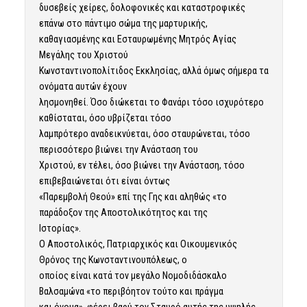
δυσεβείς χείρες, δολοφονικές και καταστροφικές
επάνω στο πάντιμο σώμα της μαρτυρικής,
καθαγιασμένης και Εσταυρωμένης Μητρός Αγίας
Μεγάλης του Χριστού
Κωνσταντινοπολίτιδος Εκκλησίας, αλλά όμως σήμερα τα
ονόματα αυτών έχουν
λησμονηθεί. Όσο διώκεται το Φανάρι τόσο ισχυρότερο
καθίσταται, όσο υβρίζεται τόσο
λαμπρότερο αναδεικνύεται, όσο σταυρώνεται, τόσο
περισσότερο βιώνει την Ανάσταση του
Χριστού, εν τέλει, όσο βιώνει την Ανάσταση, τόσο
επιβεβαιώνεται ότι είναι όντως
«Παρεμβολή Θεού» επί της Γης και αληθώς «το
παράδοξον της Αποστολικότητος και της
Ιστορίας».
Ο Αποστολικός, Πατριαρχικός και Οικουμενικός
Θρόνος της Κωνσταντινουπόλεως, ο
οποίος είναι κατά τον μεγάλο Νομοδιδάσκαλο
Βαλσαμώνα «το περιβόητον τούτο και πράγμα