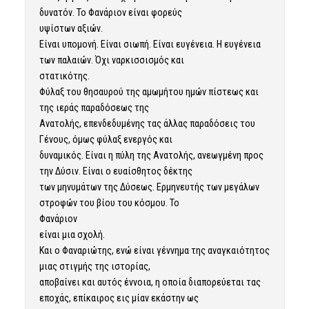
δυνατόν. Το Φανάριον είναι φορεύς
υψίστων αξιών.
Είναι υπομονή. Είναι σιωπή. Είναι ευγένεια. Η ευγένεια
των παλαιών. Όχι ναρκισσισμός και
στατικότης.
Φύλαξ του θησαυρού της αμωμήτου ημών πίστεως και
της ιεράς παραδόσεως της
Ανατολής, επενδεδυμένης τας άλλας παραδόσεις του
Γένους, όμως φύλαξ ενεργός και
δυναμικός. Είναι η πύλη της Ανατολής, ανεωγμένη προς
την Δύσιν. Είναι ο ευαίσθητος δέκτης
των μηνυμάτων της Δύσεως. Ερμηνευτής των μεγάλων
στροφών του βίου του κόσμου. Το
Φανάριον
είναι μια σχολή.
Και ο Φαναριώτης, ενώ είναι γέννημα της αναγκαιότητος
μιας στιγμής της ιστορίας,
αποβαίνει και αυτός έννοια, η οποία διαπορεύεται τας
εποχάς, επίκαιρος εις μίαν εκάστην ως