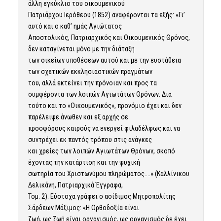
άλλη εγκύκλιο του οικουμενικού
Πατριάρχου Ιερόθεου (1852) αναφέρονται τα εξής: «Γι’
αυτό και ο καθ’ ημάς Αγιώτατος
Αποστολικός, Πατριαρχικός και Οικουμενικός Θρόνος,
δεν καταγίνεται μόνο με την διάταξη
των οικείων υποθέσεων αυτού και με την ευστάθεια
των σχετικών εκκλησιαστικών πραγμάτων
του, αλλά εκτείνει την πρόνοιαν και προς τα
συμφέροντα των λοιπών Αγιωτάτων Θρόνων. Δια
τούτο και το «Οικουμενικός», προνόμιο έχει και δεν
παρέλειψε άνωθεν και εξ αρχής σε
προσφόρους καιρούς να ενεργεί φιλαδέλφως και να
συντρέχει εκ παντός τρόπου στις ανάγκες
και χρείες των λοιπών Αγιωτάτων Θρόνων, σκοπό
έχοντας την κατάρτιση και την ψυχική
σωτηρία του Χριστωνύμου πληρώματος….» (Καλλίνικου
Δελικάνη, Πατριαρχικά Έγγραφα,
Τομ. 2). Εύστοχα γράφει ο αοίδιμος Μητροπολίτης
Σάρδεων Μάξιμος: «Η Ορθοδοξία είναι
ζωή, ως ζωή είναι οργανισμός, ως οργανισμός δε έχει