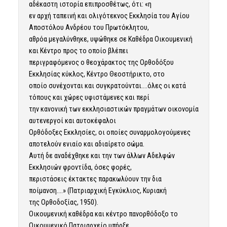
αδέκαστη ιστορία επιπροσθέτως, ότι: «η
εν αρχή ταπεινή και ολιγότεκνος Εκκλησία του Αγίου
Αποστόλου Ανδρέου του Πρωτόκλητου,
αθρόα μεγαλύνθηκε, υψώθηκε σε Καθέδρα Οικουμενική
και Κέντρο προς το οποίο βλέπει
περιγραφόμενος ο θεοχάρακτος της Ορθοδόξου
Εκκλησίας κύκλος, Κέντρο Θεοστήρικτο, στο
οποίο συνέχονται και συγκρατούνται….όλες οι κατά
τόπους και χώρες υφιστάμενες και περί
την κανονική των εκκλησιαστικών πραγμάτων οικονομία
αυτενεργοί και αυτοκέφαλοι
Ορθόδοξες Εκκλησίες, οι οποίες συναρμολογούμενες
αποτελούν ενιαίο και αδιαίρετο σώμα.
Αυτή δε αναδέχθηκε και την των άλλων Αδελφών
Εκκλησιών φροντίδα, όσες φορές,
περιστάσεις έκτακτες παρακωλύουν την δια
ποίμανση….» (Πατριαρχική Εγκύκλιος, Κυριακή
της Ορθοδοξίας, 1950).
Οικουμενική καθέδρα και κέντρο πανορθόδοξο το
Οικουμενικό Πατριαρχείο υπήρξε