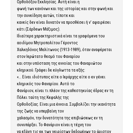
Ορθοδόξου Εκκλησίας. Αυτή είναι η
φωνή των κανόνων και της ιστορίας και στην φωνή και
την συνείδηση αυτών, τίποτε και
κανείς δεν είναι δυνατόν να προσθέσει ή ν’ αφαιρέσει
κάτι (Σάρδεων Μάξιμος).
Ιδιαίτερα χαρακτηριστικά είναι τα γραφόμενα του
αοιδίμου Μητροπολίτου Γέροντος
Χαλκηδόνος Μελίτωνος (1913-1989), όταν αναφέρεται
στον Ιερώτατο θεσμό του Φαναρίου
και στην υπόσταση της εννοίας του Φαναριώτου
κληρικού. Γράφει δε εύγλωττα τα εξής:
«… Είναι ιδιότυπος είτε ο Ιεράρχης είτε ο εν γένει
κληρικός του Φαναρίου. Αυτό το
Φανάριον, είναι τι πλέον της καθεστηκυίας έδρας εν τη
Πόλει ταύτη της Κεφαλής της
Ορθοδοξίας. Είναι μια έννοια. Συμβολίζει την ικανότητα
της ζωής να υπερβαίνη τον
χαλασμόν, την δυνατότητα της επιβιώσεως εν τη
συνυπάρξει. Το Φανάριον είναι η τέχνη του
να εξάγη τις εκ των χειρίστων δεδομένων το άριστον