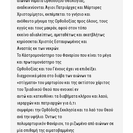
αιώνων νάματα Ορθοδόξου Θεολογίας,
αναδεικνύονται Άγιοι Πατριάρχες και Μάρτυρες
Χριστομίμητοι, εκπέμπεται το γνήσιο και
ανόθευτο μήνυμα της Ορθοδοξίας προς όλους, τους
εγγύς και τους μακράν, αφού στον τόπο
εκείνο αδιαλείπτως, αμεταθέτως και ακατβλήτως
κηρύσσεται Χριστός Εσταυρωμένος και
Αναστάς εκ των νεκρών.
Το Κάστρομονάστηρο του Φαναρίου που είναι το μέγα
και πρωτομονάστηρο της
Ορθοδοξίας και του Γένους έχει να επιδείξει
διαχρονικά μέσα στο διάβα των αιώνων τα
«στίγματα» του μαρτυρίου και της ακτίστου χάριτος
του Τριαδικού Θεού που ενοικεί εν
αυτώ και κατευθύνει τα διαβήματα κλήρου και λαού,
ιεραρχών και πατριαρχών για ό,τι
συμφέρει την Ορθόδοξη Εκκλησία και το λαό του Θεού
ανά την υφήλιο. Όντως το
πολυμαρτυρικόν Φανάριον, το ριζωμένο από αιώνων σε
μία σπιθαμή της αιματοβαμμένης