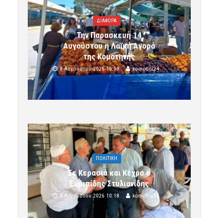
ΔΙΑΦΟΡΑ
Την Παρασκευή 14
Αυγούστου η Λαϊκή Αγορά
της Κομοτηνής
8 Αυγούστου 2026 10:19
komotini24
ΠΟΛΙΤΙΚΗ
Σε Κερασιά και Κέχρο ο
Ευριπίδης Στυλιανίδης
8 Αυγούστου 2026 10:18
komotini24