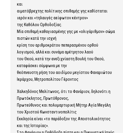
και
αιματόβρεχτης πολίτικης σπιθαμής γης καθίσταται
ιερόν και «τηλαυγές αείφωτον κέντρον»
της Καθόλου Ορθοδοξίας.
Μία σπιθαμή καθαγιασμένης γης με «ολιγάριθμον» σώμα
πιστών κατά την ισχνή
κρίση του αριθμοκράτου πεπερασμένου ορθού
λογισμού, αλλά και συνάμα αμέτρητου λαού
του Θεού, κατά την ανεξιχνίαστη Βουλή του Θεού,
καταφάσκει σύμφωνα με την
θεόπνευστη ρήση του αοιδίμου μεγίστου Φαναριώτου
Ιεράρχου, Μητροπολίτου Γέροντος
Χαλκηδόνος Μελίτωνος, ότι το Φανάριον, δηλονότι η
Πρωτόκλητος, Πρωτόθρονος,
Πρωτεύθυνος και πολυμαρτυρική Μήτηρ Αγία Μεγάλη
του Χριστού Κωνσταντινοπολίτις
Εκκλησία είναι «το παράδοξον της Αποστολικότητος
και της Ιστορίας».
Στο Φανάριον η Ορθόδοξη πίστη και η Πνευματική Ισχύς