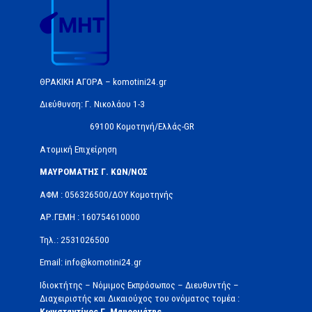
ΘΡΑΚΙΚΗ ΑΓΟΡΑ – komotini24.gr
Διεύθυνση: Γ. Νικολάου 1-3
69100 Κομοτηνή/Ελλάς-GR
Ατομική Επιχείρηση
ΜΑΥΡΟΜΑΤΗΣ Γ. ΚΩΝ/ΝΟΣ
ΑΦΜ : 056326500/ΔOΥ Κομοτηνής
ΑΡ.ΓΕΜΗ : 160754610000
Τηλ.: 2531026500
Email: info@komotini24.gr
Ιδιοκτήτης – Νόμιμος Εκπρόσωπος – Διευθυντής –
Διαχειριστής και Δικαιούχος του ονόματος τομέα :
Κωνσταντίνος Γ. Μαυρομάτης