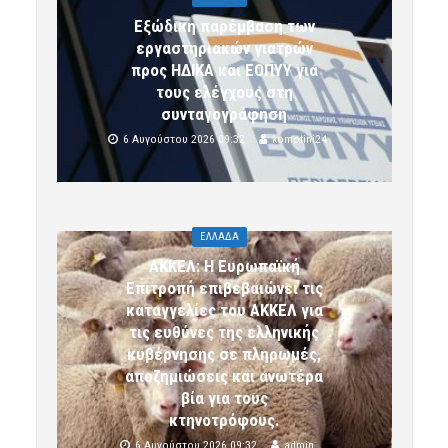
Εξώδικη παρέμβαση των
εργαστηριακών γιατρών
προς ΗΔΙΚΑ και ΕΟΠΥΥ για
τους ελέγχους στη
συνταγογράφηση
6 Αυγούστου 2026 09:32
komotini24
ΕΛΛΑΔΑ
ΑΚΚΕΛ: Η Ευρωπαϊκή
Επιτροπή επιβεβαιώνει τις
καταγγελίες του ΑΚΚΕΛ για
τις ευθύνες της ελληνικής
κυβέρνησης σε πληρωμές,
αποζημιώσεις και ανωτέρα
βία για τους
κτηνοτρόφους.
6 Αυγούστου 2026 09:32
admin