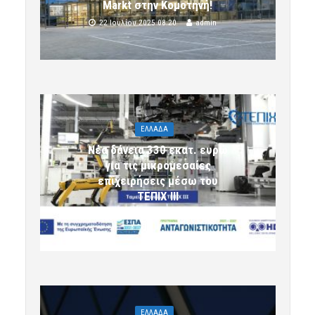
Markt στην Κομοτηνή!
22 Ιουλίου 2025 08:20
admin
ΕΛΛΑΔΑ
Νέα δάνεια 330 εκατ. ευρώ
για τις μικρομεσαίες
επιχειρήσεις μέσω του
ΤΕΠΙΧ ΙΙΙ
6 Αυγούστου 2026 09:32
komotini24
ΕΛΛΑΔΑ