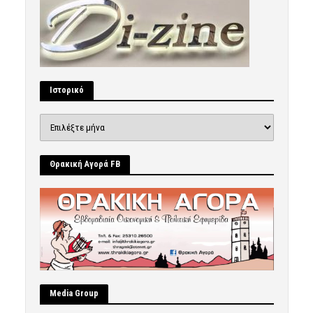
Ιστορικό
Ιστορικό
Θρακική Αγορά FB
Μedia Group