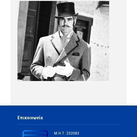
Επικοινωνία
Μ.Η.Τ.
232083