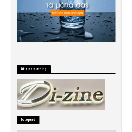
Di-zine clothing
Ιστορικό