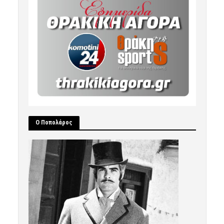
Ο Ποπολάρος