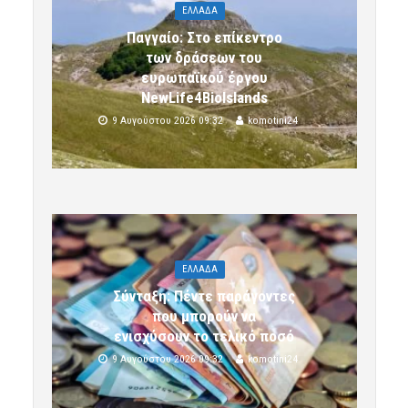
ΕΛΛΑΔΑ
Παγγαίο: Στο επίκεντρο
των δράσεων του
ευρωπαϊκού έργου
NewLife4BioIslands
9 Αυγούστου 2026 09:32
komotini24
ΕΛΛΑΔΑ
Σύνταξη: Πέντε παράγοντες
που μπορούν να
ενισχύσουν το τελικό ποσό
9 Αυγούστου 2026 09:32
komotini24