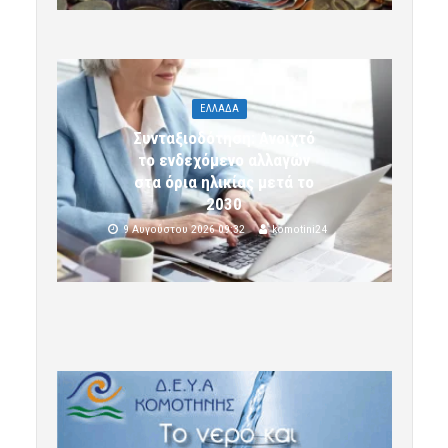
ΕΛΛΑΔΑ
Συνταξιοδότηση: Ανοιχτό
το ενδεχόμενο αλλαγών
στα όρια ηλικίας μετά το
2030
9 Αυγούστου 2026 09:32
komotini24