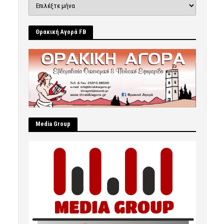
Ιστορικό
Θρακική Αγορά FB
Μedia Group