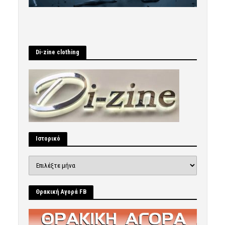
Di-zine clothing
Ιστορικό
Ιστορικό
Θρακική Αγορά FB