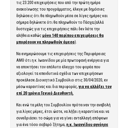
τις 23.200 επιχειρήσεις που από την πρώτη ημέρα
ανακοίνωσης του προγράμματος, έλεγε με δημόσιες
δηλώσεις ότι θα πληρωθούν μέσα σε λίγες ημέρες και
σήμερα δηλώνετε ότι θα πληρωθούν το Πάσχα;(αλλά
δυστυχώς για τις επιχειρήσεις πάλι δεν λέτε την
αλήθεια καθώς
μόνο 140 περίπου επιχειρήσεις θα
μπορέσουν να πληρωθούν άμεσα
).
Να ενημερώσουμε τις επιχειρήσεις της Περιφέρειας
ΑΜΘ ότι η κ. Ιωαννίδου με μία πρωτοφανή ενέργεια για
να αποκτήσει τον απόλυτο έλεγχο του φορέα που
αξιολογεί τα επενδυτικά σχέδια των επιχειρήσεων
προκάλεσε Διοικητικό Συμβούλιο στις 30/04/2020, εν
μέσω καραντίνας και δια περιφοράς,
για να αλλάξει τον
επί 20 χρόνια Γενικό Διευθυντή.
Και ενώ τα μέλη του Συμβουλίου πρότειναν την αναβολή
για λίγες μέρες, έτσι ώστε, να λήξει η καραντίνα και να
συνεδριάσει το σώμα για να γίνει ανταλλαγή απόψεων
για ένα τόσο σοβαρό ζήτημα,
η κ. Ιωαννίδου αγνόησε