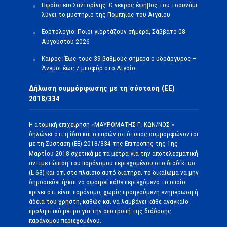
Ηφαίστειο Σαντορίνης: Ο νεκρός έφηβος του τσουνάμι
λύνει το μυστήριο της Πομπηίας του Αιγαίου
Εορτολόγιο: Ποιοι γιορτάζουν σήμερα, Σάββατο 08
Αυγούστου 2026
Καιρός: Έως τους 39 βαθμούς σήμερα ο υδράργυρος –
Άνεμοι έως 7 μποφόρ στο Αιγαίο
Δήλωση συμμόρφωσης με τη σύσταση (ΕΕ)
2018/334
Η ατομική επιχείρηση «ΜΑΥΡΟΜΑΤΗΣ Γ. ΚΩΝ/ΝΟΣ »
δηλώνει ότι η ίδια και ο παρών ιστότοπος συμμορφώνονται
με τη Σύσταση (ΕΕ) 2018/334 της Επιτροπής της 1ης
Μαρτίου 2018 σχετικά με τα μέτρα για την αποτελεσματική
αντιμετώπιση του παράνομου περιεχομένου στο διαδίκτυο
(L 63) και ότι στο πλαίσιο αυτό διατηρεί το δικαίωμα να μην
δημοσιεύει ή/και να αφαιρεί κάθε περιεχόμενο το οποίο
κρίνει ότι είναι παράνομο, χωρίς προηγούμενη ενημέρωση ή
άδεια του χρήστη, καθώς και να λαμβάνει κάθε αναγκαίο
προληπτικό μέτρο για την αποτροπή της διάδοσης
παράνομου περιεχομένου.