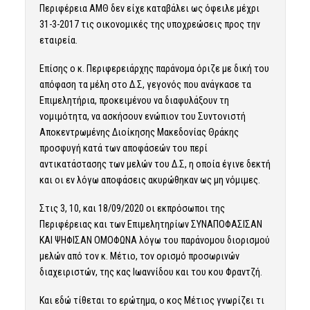
Περιφέρεια ΑΜΘ δεν είχε καταβάλει ως όφειλε μέχρι
31-3-2017 τις οικονομικές της υποχρεώσεις προς την
εταιρεία.
Επίσης ο κ. Περιφερειάρχης παράνομα όριζε με δική του
απόφαση τα μέλη στο Δ.Σ, γεγονός που ανάγκασε τα
Επιμελητήρια, προκειμένου να διαφυλάξουν τη
νομιμότητα, να ασκήσουν ενώπιον του Συντονιστή
Αποκεντρωμένης Διοίκησης Μακεδονίας Θράκης
προσφυγή κατά των αποφάσεών του περί
αντικατάστασης των μελών του Δ.Σ, η οποία έγινε δεκτή
και οι εν λόγω αποφάσεις ακυρώθηκαν ως μη νόμιμες.
Στις 3, 10, και 18/09/2020 οι εκπρόσωποι της
Περιφέρειας και των Επιμελητηρίων ΣΥΝΑΠΟΦΑΣΙΣΑΝ
ΚΑΙ ΨΗΦΙΣΑΝ ΟΜΟΦΩΝΑ λόγω του παράνομου διορισμού
μελών από τον κ. Μέτιο, τον ορισμό προσωρινών
διαχειριστών, της κας Ιωαννίδου και του κου Φραντζή.
Και εδώ τίθεται το ερώτημα, ο κος Μέτιος γνωρίζει τι