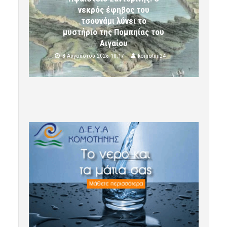
νεκρός έφηβος του
τσουνάμι λύνει το
μυστήριο της Πομπηίας του
Αιγαίου
8 Αυγούστου 2026 10:17
komotini24