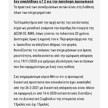
δεν συγκλήθηκε η Γ.Σ για την πρόσληψη προσωπικού
.
Τα πρακτικά των συνεδριάσεων αυτών είναι στη διάθεση
όλων των επιχειρηματιών.
Τα Επιμελητήρια από την αρχή αυτής της κατάστασης
είχαν ως μοναδικό γνώμονα την εύρυθμη λειτουργία της
ΔΕΣΜ-ΟΣ ΑΜΘ, όπως γίνεται τα τελευταία 20 χρόνια.
Δυστυχώς όμως η εμμονή του κ. Περιφερειάρχη και της
κ. Ιωαννίδου να ελέγξουν πλήρως τον φορέα,
θυσιάζοντας τις ανάγκες των επιχειρήσεων για άμεση
ρευστότητα, αποδεικνύεται από την ομόφωνη απόφαση
στις 19/11/2020 για γρήγορη αξιολόγηση των αιτήσεων
που δεν εφαρμόστηκε με δική τους ευθύνη.
Σας ενημερώνουμε κύριε Μέτιο ότι η προσωρινή
δικαστική προστασία που επικαλείστε έχει ανακληθεί
από την 26-2-2021 με δικαστική απόφαση και είναι πλέον
σε εφαρμογή οι από 16-6-2020 καταστατικές διατάξεις
και το Διοικητικό Συμβούλιο της εταιρείας είναι
13μελές και όχι 15μελές.