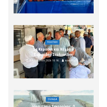
ΠΟΛΙΤΙΚΗ
Σε Κερασιά και Κέχρο ο
Ευριπίδης Στυλιανίδης
8 Αυγούστου 2026 10:18
komotini24
ΕΛΛΑΔΑ
Ηφαίστειο Σαντορίνης: Ο