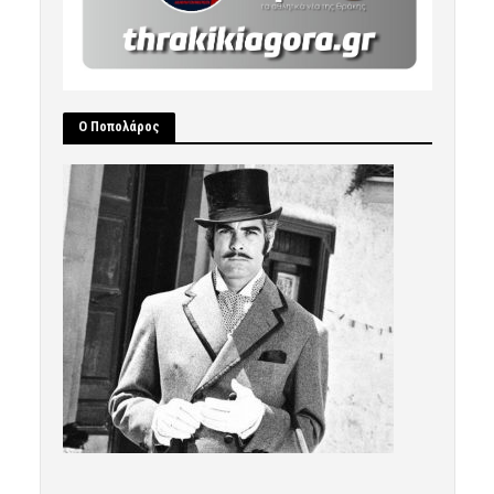
Ο Ποπολάρος