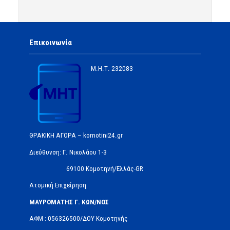
Επικοινωνία
Μ.Η.Τ.
232083
ΘΡΑΚΙΚΗ ΑΓΟΡΑ – komotini24.gr
Διεύθυνση: Γ. Νικολάου 1-3
69100 Κομοτηνή/Ελλάς-GR
Ατομική Επιχείρηση
ΜΑΥΡΟΜΑΤΗΣ Γ. ΚΩΝ/ΝΟΣ
ΑΦΜ : 056326500/ΔOΥ Κομοτηνής