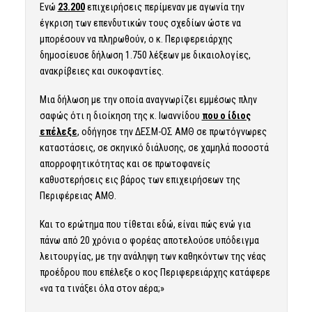
Ενώ
23.200
επιχειρήσεις περίμεναν με αγωνία την
έγκριση των επενδυτικών τους σχεδίων ώστε να
μπορέσουν να πληρωθούν, ο κ. Περιφερειάρχης
δημοσίευσε δήλωση 1.750 λέξεων με δικαιολογίες,
ανακρίβειες και συκοφαντίες.
Μια δήλωση με την οποία αναγνωρίζει εμμέσως πλην
σαφώς ότι η διοίκηση της κ. Ιωαννίδου
που ο ίδιος
επέλεξε
, οδήγησε την ΔΕΣΜ-ΟΣ ΑΜΘ σε πρωτόγνωρες
καταστάσεις, σε σκηνικό διάλυσης, σε χαμηλά ποσοστά
απορροφητικότητας και σε πρωτοφανείς
καθυστερήσεις εις βάρος των επιχειρήσεων της
Περιφέρειας ΑΜΘ.
Και το ερώτημα που τίθεται εδώ, είναι πώς ενώ για
πάνω από 20 χρόνια ο φορέας αποτελούσε υπόδειγμα
λειτουργίας, με την ανάληψη των καθηκόντων της νέας
προέδρου που επέλεξε ο κος Περιφερειάρχης κατάφερε
«να τα τινάξει όλα στον αέρα;»