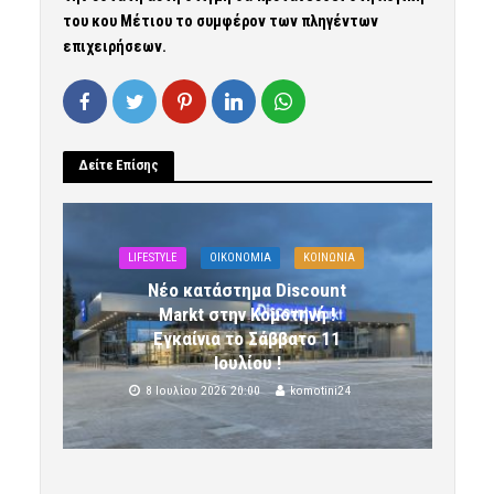
του κου Μέτιου το συμφέρον των πληγέντων
επιχειρήσεων.
Δείτε Επίσης
LIFESTYLE
OIKONOMIA
ΚΟΙΝΩΝΙΑ
Νέο κατάστημα Discount
Markt στην Κομοτηνή !
Εγκαίνια το Σάββατο 11
Ιουλίου !
8 Ιουλίου 2026 20:00
komotini24