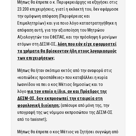
Μήπως θα έπρεπε ο κ. Περιφερειάρχης να εξηγήσει στις
23.200 επιχειρήσεις, γιατί η εκλεκτή του, δεν εφάρμοσε
την ομόφωνη απόφαση (Περιφέρειας και
Επιμελητηρίων) και για ποιο λόγο καταστρατηγήθηκε η
απόφαση αυτή, για την αξιοποίηση του Μητρώου
Αξιολογητών του ΕΦΕΠΑΕ, και την πρόσληψη 6 μονίμων
ατόμων στη ΔΕΣΜ-ΟΣ,
λύση που εάν είχε εφαρμοστεί
τα χρήματα θα βρίσκονταν ήδη στους λογαριασμούς
των επιχειρήσεων;
Μήπως θα ήταν σκόπιμο εκτός από την αναφορά στις
«κοπιώδεις προσπάθειες» που καταβάλλει η κυρία
Ιωαννίδου να πει ο κος Μέτιος δημοσίως και το
λόγο
για τον οποίο η ίδια, αν και Πρόεδρος της
ΔΕΣΜ-ΟΣ, δεν εκπροσωπεί την εταιρεία στη
φορολογική διοίκηση;
(απέσυρε από μόνη της, την
υπογραφή της ως νόμιμου εκπροσώπου της ΔΕΣΜ-ΟΣ
από το taxisnet);
Μήπως θα έπρεπε ο κος Μέτιος να ζητήσει συγνώμη από