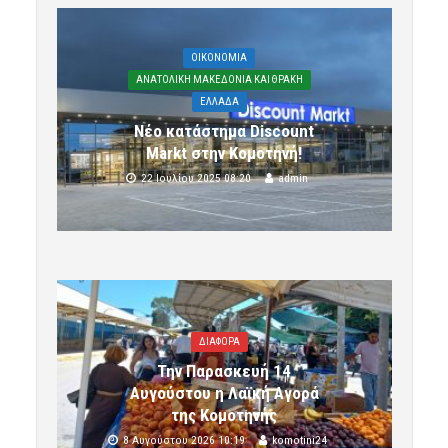
OIKONOMIA
ΑΝΑΤΟΛΙΚΗ ΜΑΚΕΔΟΝΙΑ ΚΑΙ ΘΡΑΚΗ
ΕΛΛΑΔΑ
Νέο κατάστημα Discount
Markt στην Κομοτηνή!
22 Ιουλίου 2025 08:20
admin
ΔΙΑΦΟΡΑ
Την Παρασκευή 14
Αυγούστου η Λαϊκή Αγορά
της Κομοτηνής
8 Αυγούστου 2026 10:19
komotini24