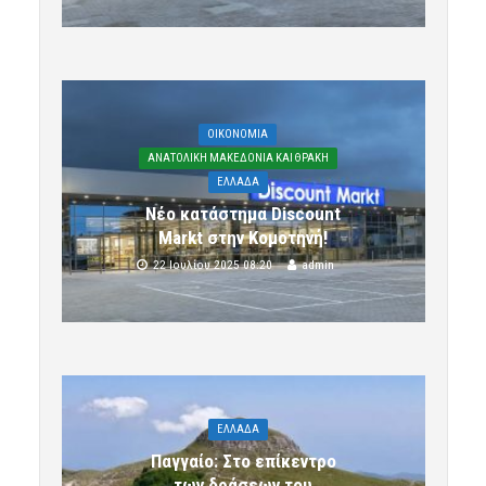
OIKONOMIA
ΑΝΑΤΟΛΙΚΗ ΜΑΚΕΔΟΝΙΑ ΚΑΙ ΘΡΑΚΗ
ΕΛΛΑΔΑ
Νέο κατάστημα Discount
Markt στην Κομοτηνή!
22 Ιουλίου 2025 08:20
admin
ΕΛΛΑΔΑ
Παγγαίο: Στο επίκεντρο
των δράσεων του