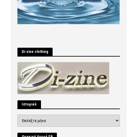
Di-zine clothing
Ιστορικό
Ιστορικό
Θρακική Αγορά FB