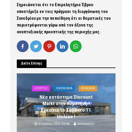
Σημειώνεται ότι το Επιμελητήριο Έβρου
υποστήριξε εν τοις πράγμασι τη διοργάνωση του
Συνεδρίου με την πεποίθηση ότι οι θεματικές του
περιστρέφονται γύρω από τον άξονα της
αναπτυξιακής προοπτικής της περιοχής μας.
Δείτε Επίσης
LIFESTYLE
OIKONOMIA
ΚΟΙΝΩΝΙΑ
Νέο κατάστημα Discount
Markt στην Κομοτηνή !
Εγκαίνια το Σάββατο 11
Ιουλίου !
8 Ιουλίου 2026 20:00
komotini24