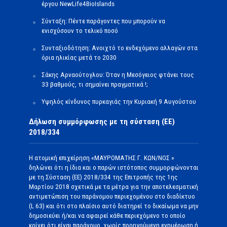
έργου NewLife4BioIslands
Σύνταξη: Πέντε παράγοντες που μπορούν να
ενισχύσουν το τελικό ποσό
Συνταξιοδότηση: Ανοιχτό το ενδεχόμενο αλλαγών στα
όρια ηλικίας μετά το 2030
Σάκης Αρναούτογλου: Όταν η Μεσόγειος φτάνει τους
33 βαθμούς, τι σημαίνει πραγματικά !;
Υψηλός κίνδυνος πυρκαγιάς την Κυριακή 9 Αυγούστου
Δήλωση συμμόρφωσης με τη σύσταση (ΕΕ)
2018/334
Η ατομική επιχείρηση «ΜΑΥΡΟΜΑΤΗΣ Γ. ΚΩΝ/ΝΟΣ »
δηλώνει ότι η ίδια και ο παρών ιστότοπος συμμορφώνονται
με τη Σύσταση (ΕΕ) 2018/334 της Επιτροπής της 1ης
Μαρτίου 2018 σχετικά με τα μέτρα για την αποτελεσματική
αντιμετώπιση του παράνομου περιεχομένου στο διαδίκτυο
(L 63) και ότι στο πλαίσιο αυτό διατηρεί το δικαίωμα να μην
δημοσιεύει ή/και να αφαιρεί κάθε περιεχόμενο το οποίο
κρίνει ότι είναι παράνομο, χωρίς προηγούμενη ενημέρωση ή