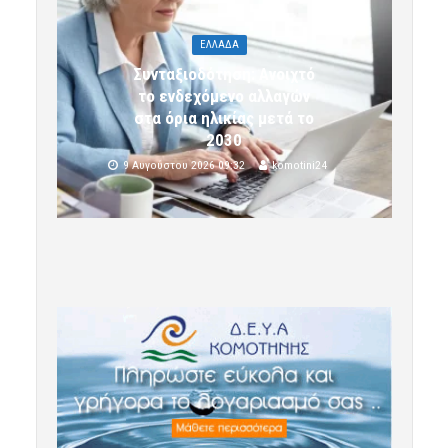
ΕΛΛΑΔΑ
Συνταξιοδότηση: Ανοιχτό
το ενδεχόμενο αλλαγών
στα όρια ηλικίας μετά το
2030
9 Αυγούστου 2026 09:32
komotini24