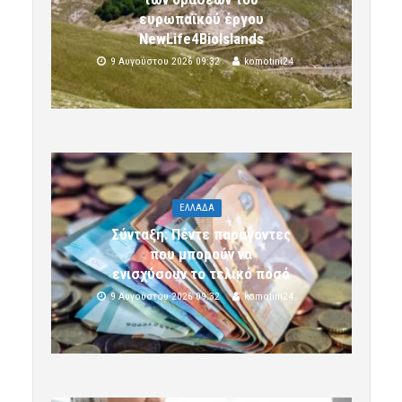
ευρωπαϊκού έργου
NewLife4BioIslands
9 Αυγούστου 2026 09:32
komotini24
ΕΛΛΑΔΑ
Σύνταξη: Πέντε παράγοντες
που μπορούν να
ενισχύσουν το τελικό ποσό
9 Αυγούστου 2026 09:32
komotini24