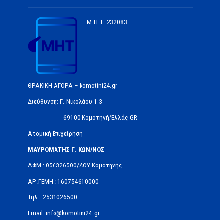
Μ.Η.Τ.
232083
ΘΡΑΚΙΚΗ ΑΓΟΡΑ – komotini24.gr
Διεύθυνση: Γ. Νικολάου 1-3
69100 Κομοτηνή/Ελλάς-GR
Ατομική Επιχείρηση
ΜΑΥΡΟΜΑΤΗΣ Γ. ΚΩΝ/ΝΟΣ
ΑΦΜ : 056326500/ΔOΥ Κομοτηνής
ΑΡ.ΓΕΜΗ : 160754610000
Τηλ.: 2531026500
Email: info@komotini24.gr