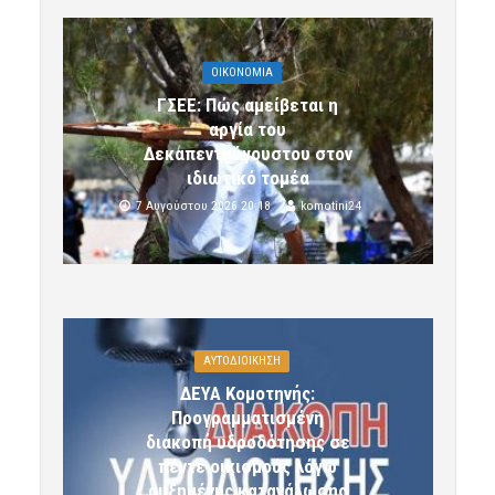
OIKONOMIA
ΓΣΕΕ: Πώς αμείβεται η
αργία του
Δεκαπενταύγουστου στον
ιδιωτικό τομέα
7 Αυγούστου 2026 20:18
komotini24
ΑΥΤΟΔΙΟΙΚΗΣΗ
ΔΕΥΑ Κομοτηνής:
Προγραμματισμένη
διακοπή υδροδότησης σε
πέντε οικισμούς λόγω
αυξημένης κατανάλωσης