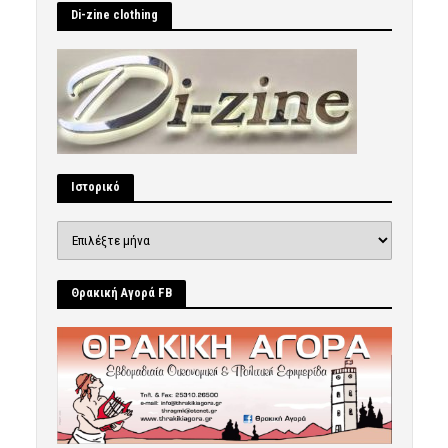
Di-zine clothing
Ιστορικό
Ιστορικό
Θρακική Αγορά FB