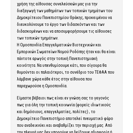
χρήση της αίθουσας συνελεύσεών μας για την
διεξαγωγή των μαθημάτων των τοπικών τμημάτων του
Δημοκρίτειου Πανεπιστημίου Θράκης, προκειμένου να
διευκολύνουμε το έργο των διδασκόντων και των
διδασκομένων και να αποσυμφορήσουμε τις αίθουσες
των τοπικών τμημάτων.
Η Ομοσπονδία Επαγγελματικών Βιοτεχνικών και
Εμπορικών Σωματείων Νομού Ροδόπης ήταν και θα είναι
πάντοτε αρωγός στην τοπική Πανεπιστημιακή
κοινότητα. Να υπενθυμίσουμε κάτι, που σίγουρα θα
θυμούνται οι παλαιότεροι, το συνέδριο του ΤΕΦΑΑ που
λάμβανε χώρα κάθε έτος στην αίθουσα που
παραχωρούσε η Ομοσπονδία.
Είμαστε βέβαιοι πως είναι εν γνώση σας το γεγονός
πως για όλη την τοπική κοινωνία (φορείς ιδιωτικούς
και δημόσιους, επαγγελματίες, πολίτες) , το
Δημοκρίτειο Πανεπιστήμιο αποτελεί πνευματικό φάρο
που αναδεικνύει και αναβαθμίζει την περιοχή μας. Από
την πλευρά μας δεν μπορούμε να δείξουμε αδιαφορία ή