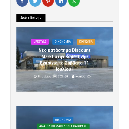
Δείτε Επίσης
LIFESTYLE
OIKONOMIA
ΚΟΙΝΩΝΙΑ
Νέο κατάστημα Discount
Markt στην Κομοτηνή !
Εγκαίνια το Σάββατο 11
Ιουλίου !
8 Ιουλίου 2026 20:00
komotini24
OIKONOMIA
ΑΝΑΤΟΛΙΚΗ ΜΑΚΕΔΟΝΙΑ ΚΑΙ ΘΡΑΚΗ