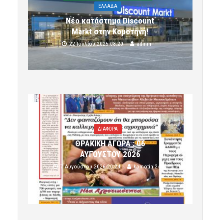
ΕΛΛΑΔΑ
Νέο κατάστημα Discount
Markt στην Κομοτηνή!
22 Ιουλίου 2025 08:20
admin
ΔΙΑΦΟΡΑ
ΘΡΑΚΙΚΗ ΑΓΟΡΑ : 06
ΑΥΓΟΥΣΤΟΥ 2026
7 Αυγούστου 2026 20:24
komotini24