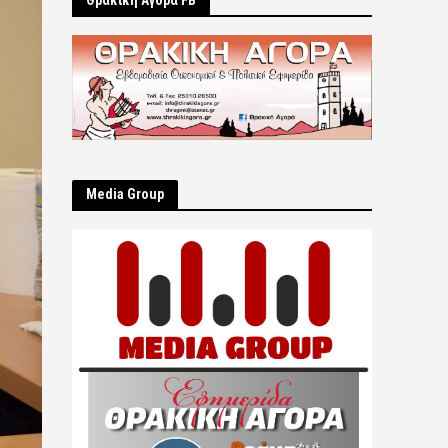
Θρακική Αγορά FB
Μedia Group