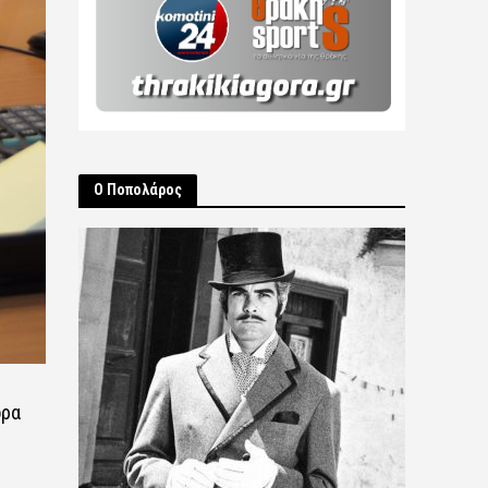
Ο Ποπολάρος
όρα