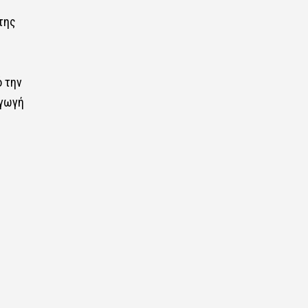
της
 την
αγωγή