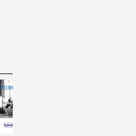
ις
 του