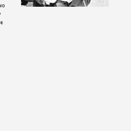
νο
ν
σε