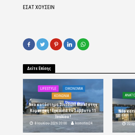
ΕΣΑΤ ΧΟΥΣΕΙΝ
Δείτε Επίσης
LIFESTYLE
OIKONOMIA
ΑΝΑΤΟ
ΚΟΙΝΩΝΙΑ
Νέο κατάστημα Discount Markt στην
Κομοτηνή ! Εγκαίνια το Σάββατο 11
Νέο κατ
Ιουλίου !
8 Ιουλίου 2026 20:00
komotini24
22 Ι