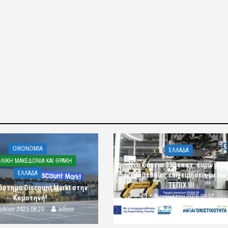
OIKONOMIA
ΕΛΛΑΔΑ
ΛΙΚΗ ΜΑΚΕΔΟΝΙΑ ΚΑΙ ΘΡΑΚΗ
Νέα δάνεια 330 εκατ. ευρώ για τ
ΕΛΛΑΔΑ
μικρομεσαίες επιχειρήσεις μέσω
ΤΕΠΙΧ ΙΙΙ
άστημα Discount Markt στην
6 Αυγούστου 2026 09:32
Κομοτηνή!
komotini24
ουλίου 2025 08:20
admin