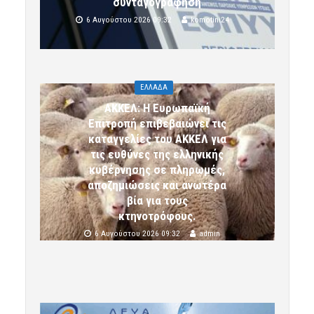
συνταγογράφηση
6 Αυγούστου 2026 09:32
komotini24
ΕΛΛΑΔΑ
ΑΚΚΕΛ: Η Ευρωπαϊκή
Επιτροπή επιβεβαιώνει τις
καταγγελίες του ΑΚΚΕΛ για
τις ευθύνες της ελληνικής
κυβέρνησης σε πληρωμές,
αποζημιώσεις και ανωτέρα
βία για τους
κτηνοτρόφους.
6 Αυγούστου 2026 09:32
admin