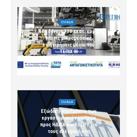
ΕΛΛΑΔΑ
Νέα δάνεια 330 εκατ. ευρώ
για τις μικρομεσαίες
επιχειρήσεις μέσω του
ΤΕΠΙΧ ΙΙΙ
6 Αυγούστου 2026 09:32
komotini24
ΕΛΛΑΔΑ
Εξώδικη παρέμβαση των
εργαστηριακών γιατρών
προς ΗΔΙΚΑ και ΕΟΠΥΥ για
τους ελέγχους στη