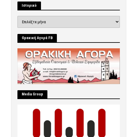
Ιστορικό
Ιστορικό
Θρακική Αγορά FB
Μedia Group