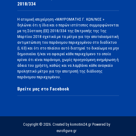
2018/334
Η ατομική επιχείρηση «ΜΑΥΡΟΜΑΤΗΣ Γ. ΚΩΝ/ΝΟΣ »
δηλώνει ότι η ίδια και ο παρών ιστότοπος συμμορφώνονται
με τη Σύσταση (ΕΕ) 2018/334 της Επιτροπής της 1ης
Μαρτίου 2018 σχετικά με τα μέτρα για την αποτελεσματική
αντιμετώπιση του παράνομου περιεχομένου στο διαδίκτυο
(L 63) και ότι στο πλαίσιο αυτό διατηρεί το δικαίωμα να μην
δημοσιεύει ή/και να αφαιρεί κάθε περιεχόμενο το οποίο
κρίνει ότι είναι παράνομο, χωρίς προηγούμενη ενημέρωση ή
άδεια του χρήστη, καθώς και να λαμβάνει κάθε αναγκαίο
προληπτικό μέτρο για την αποτροπή της διάδοσης
παράνομου περιεχομένου.
Βρείτε μας στο Facebook
Copyright © 2026. Created by komotini24.gr Powered by
eurofigure.gr