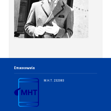
Επικοινωνία
Μ.Η.Τ.
232083