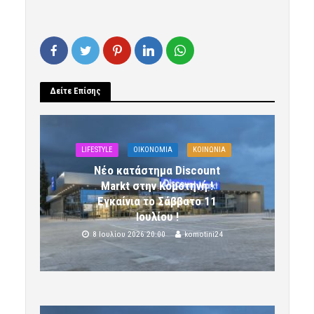
Δείτε Επίσης
LIFESTYLE
OIKONOMIA
ΚΟΙΝΩΝΙΑ
Νέο κατάστημα Discount
Markt στην Κομοτηνή !
Εγκαίνια το Σάββατο 11
Ιουλίου !
8 Ιουλίου 2026 20:00
komotini24