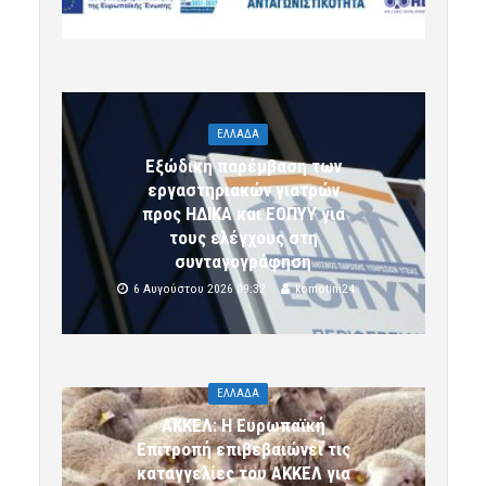
ΕΛΛΑΔΑ
Εξώδικη παρέμβαση των
εργαστηριακών γιατρών
προς ΗΔΙΚΑ και ΕΟΠΥΥ για
τους ελέγχους στη
συνταγογράφηση
6 Αυγούστου 2026 09:32
komotini24
ΕΛΛΑΔΑ
ΑΚΚΕΛ: Η Ευρωπαϊκή
Επιτροπή επιβεβαιώνει τις
καταγγελίες του ΑΚΚΕΛ για