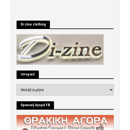
Di-zine clothing
Ιστορικό
Ιστορικό
Θρακική Αγορά FB