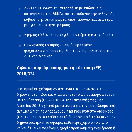
ΑΚΚΕΛ: Η Ευρωπαϊκή Επιτροπή επιβεβαιώνει τις
καταγγελίες του ΑΚΚΕΛ για τις ευθύνες της ελληνικής
κυβέρνησης σε πληρωμές, αποζημιώσεις και ανωτέρα
βία για τους κτηνοτρόφους.
Υψηλός κίνδυνος πυρκαγιάς την Πέμπτη 6 Αυγούστου
Ο Ελληνικός Ερυθρός Σταυρός προσφέρει
ψυχοκοινωνική υποστήριξη στους πυρόπληκτους της
Δυτικής Αττικής
Δήλωση συμμόρφωσης με τη σύσταση (ΕΕ)
2018/334
Η ατομική επιχείρηση «ΜΑΥΡΟΜΑΤΗΣ Γ. ΚΩΝ/ΝΟΣ »
δηλώνει ότι η ίδια και ο παρών ιστότοπος συμμορφώνονται
με τη Σύσταση (ΕΕ) 2018/334 της Επιτροπής της 1ης
Μαρτίου 2018 σχετικά με τα μέτρα για την αποτελεσματική
αντιμετώπιση του παράνομου περιεχομένου στο διαδίκτυο
(L 63) και ότι στο πλαίσιο αυτό διατηρεί το δικαίωμα να μην
δημοσιεύει ή/και να αφαιρεί κάθε περιεχόμενο το οποίο
κρίνει ότι είναι παράνομο, χωρίς προηγούμενη ενημέρωση ή