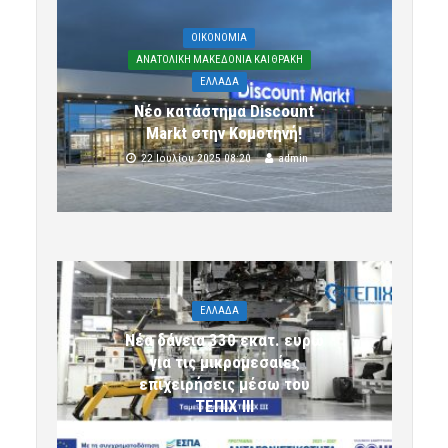
OIKONOMIA
ΑΝΑΤΟΛΙΚΗ ΜΑΚΕΔΟΝΙΑ ΚΑΙ ΘΡΑΚΗ
ΕΛΛΑΔΑ
Νέο κατάστημα Discount
Markt στην Κομοτηνή!
22 Ιουλίου 2025 08:20
admin
ΕΛΛΑΔΑ
Νέα δάνεια 330 εκατ. ευρώ
για τις μικρομεσαίες
επιχειρήσεις μέσω του
ΤΕΠΙΧ ΙΙΙ
6 Αυγούστου 2026 09:32
komotini24