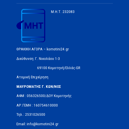
Μ.Η.Τ.
232083
ΘΡΑΚΙΚΗ ΑΓΟΡΑ – komotini24.gr
Διεύθυνση: Γ. Νικολάου 1-3
69100 Κομοτηνή/Ελλάς-GR
Ατομική Επιχείρηση
ΜΑΥΡΟΜΑΤΗΣ Γ. ΚΩΝ/ΝΟΣ
ΑΦΜ : 056326500/ΔOΥ Κομοτηνής
ΑΡ.ΓΕΜΗ : 160754610000
Τηλ.: 2531026500
Email: info@komotini24.gr