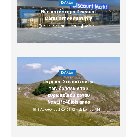
ΕΛΛΑΔΑ
Νέο κατάστημα Discount
Markt στην Κομοτηνή!
22 Ιουλίου 2025 08:20
admin
ΕΛΛΑΔΑ
Παγγαίο: Στο επίκεντρο
των δράσεων του
ευρωπαϊκού έργου
NewLife4BioIslands
9 Αυγούστου 2026 09:32
komotini24