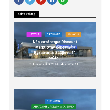
Δείτε Επίσης
LIFESTYLE
OIKONOMIA
ΚΟΙΝΩΝΙΑ
Νέο κατάστημα Discount
Markt στην Κομοτηνή !
Εγκαίνια το Σάββατο 11
Ιουλίου !
8 Ιουλίου 2026 20:00
komotini24
OIKONOMIA
ΑΝΑΤΟΛΙΚΗ ΜΑΚΕΔΟΝΙΑ ΚΑΙ ΘΡΑΚΗ