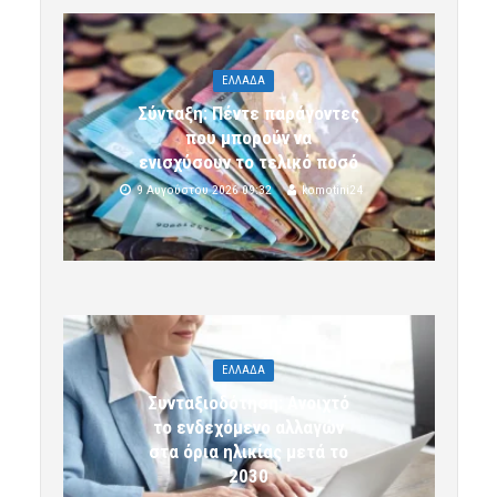
ΕΛΛΑΔΑ
Σύνταξη: Πέντε παράγοντες
που μπορούν να
ενισχύσουν το τελικό ποσό
9 Αυγούστου 2026 09:32
komotini24
ΕΛΛΑΔΑ
Συνταξιοδότηση: Ανοιχτό
το ενδεχόμενο αλλαγών
στα όρια ηλικίας μετά το
2030