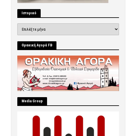
Ιστορικό
Ιστορικό
Θρακική Αγορά FB
Μedia Group