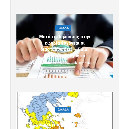
ΕΛΛΑΔΑ
Μετά τις δηλώσεις στην
εφορία έρχονται οι
διασταυρώσεις – Ποιοι
κωδικοί ελέγχονται
5 Αυγούστου 2026 09:32
komotini24
ΕΛΛΑΔΑ
Υψηλός κίνδυνος
πυρκαγιάς την Τετάρτη 5