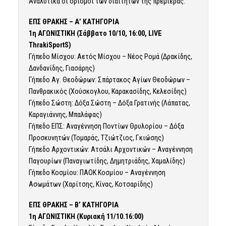
Αναλυτικά οι ορισμοί των διαιτητών της πρεμιέρας:
ΕΠΣ ΘΡΑΚΗΣ – Α’ ΚΑΤΗΓΟΡΙΑ
1η ΑΓΩΝΙΣΤΙΚΗ (Σάββατο 10/10, 16:00, LIVE
ThrakiSportS)
Γήπεδο Μίσχου: Αετός Μίσχου – Νέος Ρομά (Δρακίδης,
Δανδανίδης, Γιασάρης)
Γήπεδο Αγ. Θεοδώρων: Σπάρτακος Αγίων Θεοδώρων –
Πανθρακικός (Χούσκογλου, Καρακασίδης, Κελεσίδης)
Γήπεδο Σώστη: Δόξα Σώστη – Δόξα Γρατινής (Λάπατας,
Καραγιάννης, Μπαλάφας)
Γήπεδο ΕΠΣ: Αναγέννηση Ποντίων Θρυλορίου – Δόξα
Προσκυνητών (Τομαράς, Τζιώτζιος, Γκιώσης)
Γήπεδο Αρχοντικών: Ατσάλι Αρχοντικών – Αναγέννηση
Παγουρίων (Παναγιωτίδης, Δημητριάδης, Χαμαλίδης)
Γήπεδο Κοσμίου: ΠΑΟΚ Κοσμίου – Αναγέννηση
Ασωμάτων (Χαρίτσης, Κίνας, Κοτσαρίδης)
ΕΠΣ ΘΡΑΚΗΣ – Β’ ΚΑΤΗΓΟΡΙΑ
1η ΑΓΩΝΙΣΤΙΚΗ (Κυριακή 11/10.16:00)