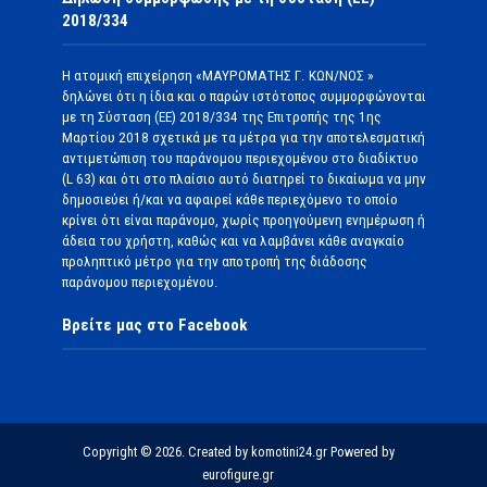
2018/334
Η ατομική επιχείρηση «ΜΑΥΡΟΜΑΤΗΣ Γ. ΚΩΝ/ΝΟΣ »
δηλώνει ότι η ίδια και ο παρών ιστότοπος συμμορφώνονται
με τη Σύσταση (ΕΕ) 2018/334 της Επιτροπής της 1ης
Μαρτίου 2018 σχετικά με τα μέτρα για την αποτελεσματική
αντιμετώπιση του παράνομου περιεχομένου στο διαδίκτυο
(L 63) και ότι στο πλαίσιο αυτό διατηρεί το δικαίωμα να μην
δημοσιεύει ή/και να αφαιρεί κάθε περιεχόμενο το οποίο
κρίνει ότι είναι παράνομο, χωρίς προηγούμενη ενημέρωση ή
άδεια του χρήστη, καθώς και να λαμβάνει κάθε αναγκαίο
προληπτικό μέτρο για την αποτροπή της διάδοσης
παράνομου περιεχομένου.
Βρείτε μας στο Facebook
Copyright © 2026. Created by komotini24.gr Powered by
eurofigure.gr