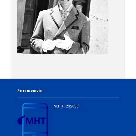
Επικοινωνία
Μ.Η.Τ.
232083