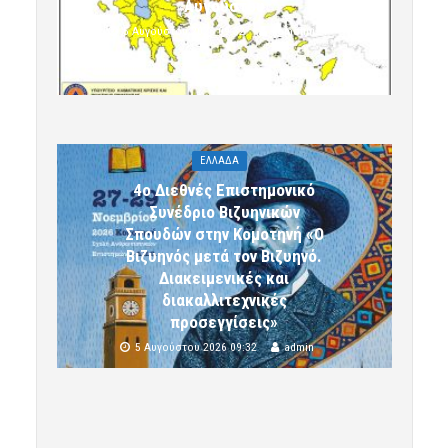
Αυγούστου
5 Αυγούστου 2026 09:32
komotini24
ΕΛΛΑΔΑ
4ο Διεθνές Επιστημονικό
Συνέδριο Βιζυηνικών
Σπουδών στην Κομοτηνή «Ο
Βιζυηνός μετά τον Βιζυηνό.
Διακειμενικές και
διακαλλιτεχνικές
προσεγγίσεις»
5 Αυγούστου 2026 09:32
admin