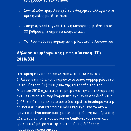
ενισχύσουν το τελικό ποσό
Συνταξιοδότηση: Ανοιχτό το ενδεχόμενο αλλαγών στα
όρια ηλικίας μετά το 2030
Σάκης Αρναούτογλου: Όταν η Μεσόγειος φτάνει τους
33 βαθμούς, τι σημαίνει πραγματικά !;
Υψηλός κίνδυνος πυρκαγιάς την Κυριακή 9 Αυγούστου
Δήλωση συμμόρφωσης με τη σύσταση (ΕΕ)
2018/334
Η ατομική επιχείρηση «ΜΑΥΡΟΜΑΤΗΣ Γ. ΚΩΝ/ΝΟΣ »
δηλώνει ότι η ίδια και ο παρών ιστότοπος συμμορφώνονται
με τη Σύσταση (ΕΕ) 2018/334 της Επιτροπής της 1ης
Μαρτίου 2018 σχετικά με τα μέτρα για την αποτελεσματική
αντιμετώπιση του παράνομου περιεχομένου στο διαδίκτυο
(L 63) και ότι στο πλαίσιο αυτό διατηρεί το δικαίωμα να μην
δημοσιεύει ή/και να αφαιρεί κάθε περιεχόμενο το οποίο
κρίνει ότι είναι παράνομο, χωρίς προηγούμενη ενημέρωση ή
άδεια του χρήστη, καθώς και να λαμβάνει κάθε αναγκαίο
προληπτικό μέτρο για την αποτροπή της διάδοσης
παράνομου περιεχομένου.