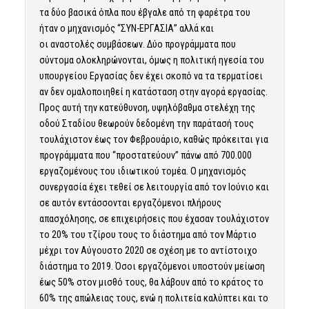
τα δύο βασικά όπλα που έβγαλε από τη φαρέτρα του
ήταν ο μηχανισμός
“ΣΥΝ-ΕΡΓΑΣΙΑ”
αλλά και
οι
αναστολές συμβάσεων
. Δύο προγράμματα που
σύντομα ολοκληρώνονται, όμως η πολιτική ηγεσία του
υπουργείου Εργασίας δεν έχει σκοπό να τα τερματίσει
αν δεν ομαλοποιηθεί η κατάσταση στην αγορά εργασίας.
Προς αυτή την κατεύθυνση, υψηλόβαθμα στελέχη της
οδού Σταδίου θεωρούν δεδομένη την παράτασή τους
τουλάχιστον έως τον Φεβρουάριο, καθώς πρόκειται για
προγράμματα που “προστατεύουν” πάνω από 700.000
εργαζομένους του ιδιωτικού τομέα. Ο μηχανισμός
συνεργασία έχει τεθεί σε λειτουργία από τον Ιούνιο και
σε αυτόν εντάσσονται εργαζόμενοι πλήρους
απασχόλησης, σε επιχειρήσεις που έχασαν τουλάχιστον
το 20% του τζίρου τους το διάστημα από τον Μάρτιο
μέχρι τον Αύγουστο 2020 σε σχέση με το αντίστοιχο
διάστημα το 2019. Όσοι εργαζόμενοι υποστούν μείωση
έως 50% στον μισθό τους, θα λάβουν από το κράτος το
60% της απώλειας τους, ενώ η πολιτεία καλύπτει και το