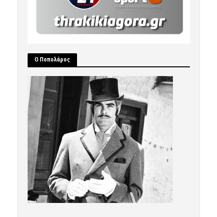
Ο Ποπολάρος