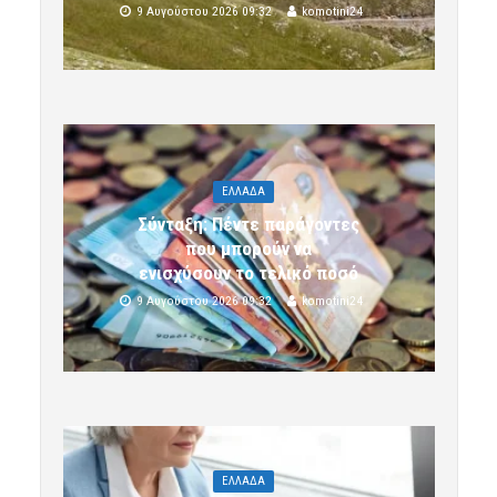
9 Αυγούστου 2026 09:32
komotini24
ΕΛΛΑΔΑ
Σύνταξη: Πέντε παράγοντες
που μπορούν να
ενισχύσουν το τελικό ποσό
9 Αυγούστου 2026 09:32
komotini24
ΕΛΛΑΔΑ