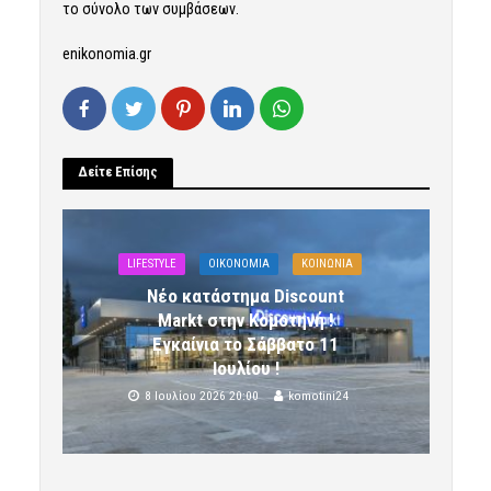
το σύνολο των συμβάσεων.
enikonomia.gr
Δείτε Επίσης
LIFESTYLE
OIKONOMIA
ΚΟΙΝΩΝΙΑ
Νέο κατάστημα Discount
Markt στην Κομοτηνή !
Εγκαίνια το Σάββατο 11
Ιουλίου !
8 Ιουλίου 2026 20:00
komotini24