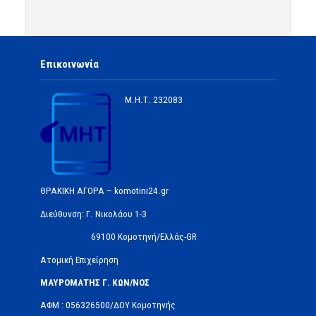
Επικοινωνία
Μ.Η.Τ.
232083
ΘΡΑΚΙΚΗ ΑΓΟΡΑ – komotini24.gr
Διεύθυνση: Γ. Νικολάου 1-3
69100 Κομοτηνή/Ελλάς-GR
Ατομική Επιχείρηση
ΜΑΥΡΟΜΑΤΗΣ Γ. ΚΩΝ/ΝΟΣ
ΑΦΜ : 056326500/ΔOΥ Κομοτηνής