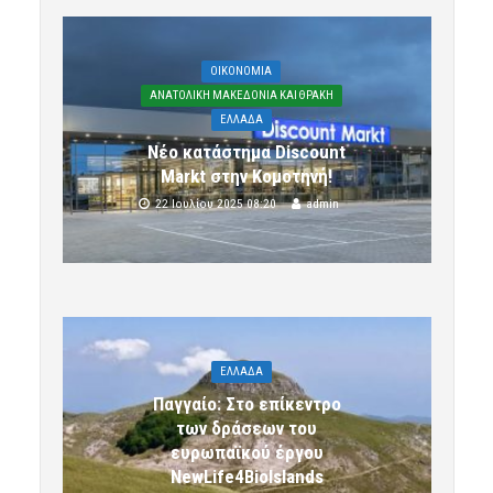
OIKONOMIA
ΑΝΑΤΟΛΙΚΗ ΜΑΚΕΔΟΝΙΑ ΚΑΙ ΘΡΑΚΗ
ΕΛΛΑΔΑ
Νέο κατάστημα Discount
Markt στην Κομοτηνή!
22 Ιουλίου 2025 08:20
admin
ΕΛΛΑΔΑ
Παγγαίο: Στο επίκεντρο
των δράσεων του
ευρωπαϊκού έργου
NewLife4BioIslands