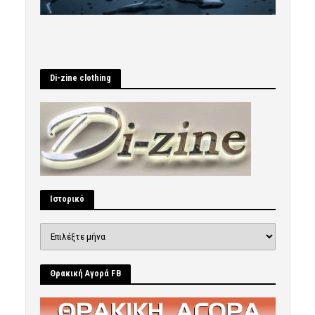
Di-zine clothing
Ιστορικό
Ιστορικό
Θρακική Αγορά FB