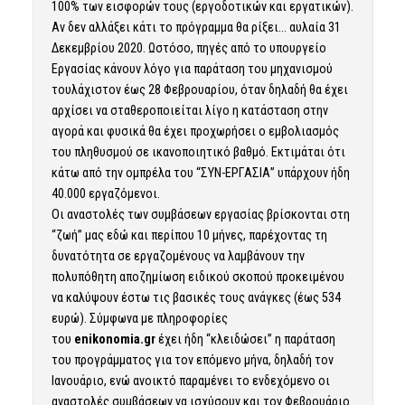
100% των εισφορών τους (εργοδοτικών και εργατικών).
Αν δεν αλλάξει κάτι το πρόγραμμα θα ρίξει… αυλαία 31
Δεκεμβρίου 2020. Ωστόσο, πηγές από το υπουργείο
Εργασίας κάνουν λόγο για παράταση του μηχανισμού
τουλάχιστον έως 28 Φεβρουαρίου, όταν δηλαδή θα έχει
αρχίσει να σταθεροποιείται λίγο η κατάσταση στην
αγορά και φυσικά θα έχει προχωρήσει ο εμβολιασμός
του πληθυσμού σε ικανοποιητικό βαθμό. Εκτιμάται ότι
κάτω από την ομπρέλα του “ΣΥΝ-ΕΡΓΑΣΙΑ” υπάρχουν ήδη
40.000 εργαζόμενοι.
Οι αναστολές των συμβάσεων εργασίας βρίσκονται στη
“ζωή” μας εδώ και περίπου 10 μήνες, παρέχοντας τη
δυνατότητα σε εργαζομένους να λαμβάνουν την
πολυπόθητη αποζημίωση ειδικού σκοπού προκειμένου
να καλύψουν έστω τις βασικές τους ανάγκες (έως 534
ευρώ). Σύμφωνα με πληροφορίες
του
enikonomia.gr
έχει ήδη “κλειδώσει” η παράταση
του προγράμματος για τον επόμενο μήνα, δηλαδή τον
Ιανουάριο, ενώ ανοικτό παραμένει το ενδεχόμενο οι
αναστολές συμβάσεων να ισχύσουν και τον Φεβρουάριο